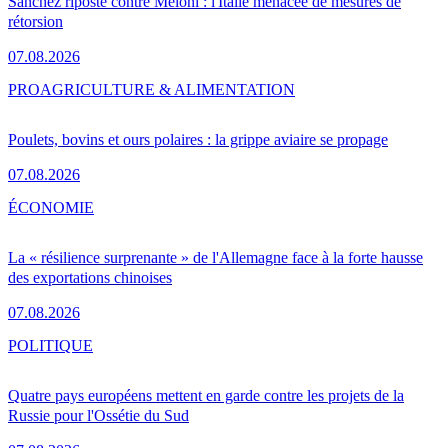
Sánchez riposte contre Meloni : l'Italie menacée de mesures de
rétorsion
07.08.2026
PRO
AGRICULTURE & ALIMENTATION
Poulets, bovins et ours polaires : la grippe aviaire se propage
07.08.2026
ÉCONOMIE
La « résilience surprenante » de l'Allemagne face à la forte hausse
des exportations chinoises
07.08.2026
POLITIQUE
Quatre pays européens mettent en garde contre les projets de la
Russie pour l'Ossétie du Sud