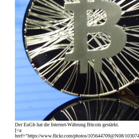
Der EuGh hat die Internet-Währung Bitcoin gestärkt.
[<a
href="https://www.flickr.com/photos/105644709@N08/1030749