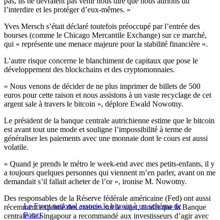
pas, ils ne devraient pas venir nous dire que nous aurions dû
l’interdire et les protéger d’eux-mêmes. »
Yves Mersch s’était déclaré toutefois préoccupé par l’entrée des
bourses (comme le Chicago Mercantile Exchange) sur ce marché,
qui « représente une menace majeure pour la stabilité financière ».
L’autre risque concerne le blanchiment de capitaux que pose le
développement des blockchains et des cryptomonnaies.
« Nous venons de décider de ne plus imprimer de billets de 500
euros pour cette raison et nous assistons à un vaste recyclage de cet
argent sale à travers le bitcoin », déplore Ewald Nowotny.
Le président de la banque centrale autrichienne estime que le bitcoin
est avant tout une mode et souligne l’impossibilité à terme de
généraliser les paiements avec une monnaie dont le cours est aussi
volatile.
« Quand je prends le métro le week-end avec mes petits-enfants, il y
a toujours quelques personnes qui viennent m’en parler, avant on me
demandait s’il fallait acheter de l’or », ironise M. Nowotny.
Des responsables de la Réserve fédérale américaine (Fed) ont aussi
Le Front national associe le bitcoin à un schéma de
récemment exprimé des craintes sur le sujet, tandis que la Banque
Ponzi
centrale de Singapour a recommandé aux investisseurs d’agir avec