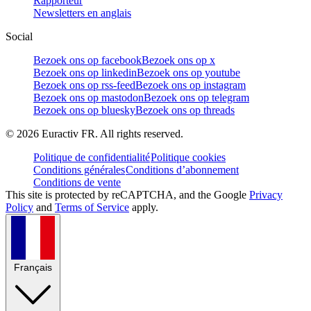
Rapporteur
Newsletters en anglais
Social
Bezoek ons op facebook
Bezoek ons op x
Bezoek ons op linkedin
Bezoek ons op youtube
Bezoek ons op rss-feed
Bezoek ons op instagram
Bezoek ons op mastodon
Bezoek ons op telegram
Bezoek ons op bluesky
Bezoek ons op threads
©
2026
Euractiv FR. All rights reserved.
Politique de confidentialité
Politique cookies
Conditions générales
Conditions d’abonnement
Conditions de vente
This site is protected by reCAPTCHA, and the Google
Privacy
Policy
and
Terms of Service
apply.
Français