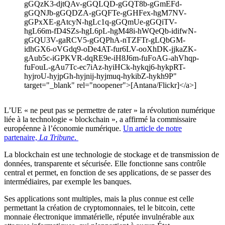
gGQzK3-djtQAv-gGQLQD-gGQT8b-gGmEFd-
gGQNJb-gGQDZA-gGQFTe-gGHFex-hgM7NV-
gGPxXE-gAtcyN-hgLc1q-gGQmUe-gGQiTV-
hgL66m-fD4SZs-hgL6pL-hgM48i-hWQeQb-idifwN-
gGQU3V-gaRCV5-gGQPhA-nTZFTr-gLQbGM-
idhGX6-oVGdq9-oDe4AT-fur6LV-ooXhDK-jjkaZK-
gAub5c-iGPKVR-dqRE9e-iH8J6m-fuFoAG-ahVhqp-
fuFouL-gAu7Tc-ec7iAz-hyiHCk-hykqj6-hykpRT-
hyjroU-hyjpGh-hyjnij-hyjmuq-hykibZ-hykh9P"
target="_blank" rel="noopener">[Antana/Flickr]</a>]
L’UE « ne peut pas se permettre de rater » la révolution numérique
liée à la technologie « blockchain », a affirmé la commissaire
européenne à l’économie numérique.
Un article de notre
partenaire,
La Tribune
.
La blockchain est une technologie de stockage et de transmission de
données, transparente et sécurisée. Elle fonctionne sans contrôle
central et permet, en fonction de ses applications, de se passer des
intermédiaires, par exemple les banques.
Ses applications sont multiples, mais la plus connue est celle
permettant la création de cryptomonnaies, tel le bitcoin, cette
monnaie électronique immatérielle, réputée invulnérable aux