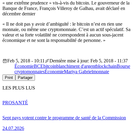
« une extrême prudence » vis-à-vis du bitcoin. Le gouverneur de la
Banque de France, François Villeroy de Galhau, avait déclaré en
décembre dernier
« Il ne doit pas y avoir d’ambiguïté : le bitcoin n’est en rien une
monnaie‎, ou même une cryptomonnaie. C’est un actif spéculatif. Sa
valeur et sa forte volatilité ne correspondent à aucun sous-jacent
économique et ne sont la responsabilité de personne. »
Feb 5, 2018 - 10:11
Dernière mise à jour: Feb 5, 2018 - 11:37
Économie
BCE
bitcoin
blanchiment d'argent
blockchain
Bourse
cryptomonnaies
Économie
Mariya Gabriel
monnaie
Print
Partager
LES PLUS LUS
PRO
SANTÉ
Sept pays votent contre le programme de santé de la Commission
24.07.2026