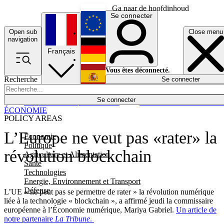
Ga naar de hoofdinhoud
Se connecter
Open sub
Close menu
English
navigation
Français
Deutsch
Vous êtes déconnecté.
Recherche
Se connecter
Español
Lumières éteintes
Se connecter
Rapporteur
Politique
Économie
Newsletters
Evénements
Em
ÉCONOMIE
POLICY AREAS
L’Europe ne veut pas «rater» la
Economie
Politique
révolution blockchain
Agriculture et Alimentation
Santé
Technologies
Energie, Environnement et Transport
Défense
L’UE « ne peut pas se permettre de rater » la révolution numérique
liée à la technologie « blockchain », a affirmé jeudi la commissaire
européenne à l’Économie numérique, Mariya Gabriel.
Un article de
notre partenaire
La Tribune
.