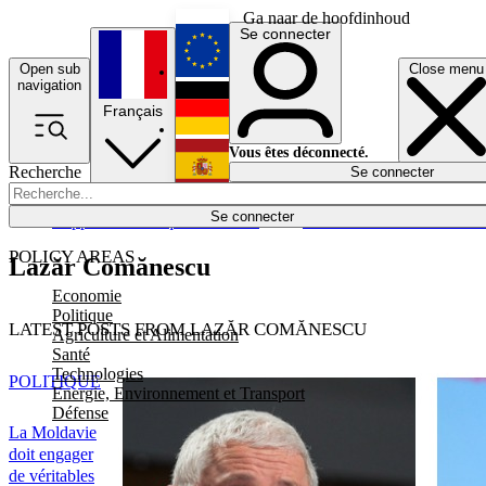
Ga naar de hoofdinhoud
Se connecter
Open sub
Close menu
English
navigation
Français
Deutsch
Vous êtes déconnecté.
Recherche
Se connecter
Español
Lumières éteintes
Se connecter
Rapporteur
Politique
Économie
Newsletters
Evénements
Em
POLICY AREAS
Lazăr Comănescu
Economie
Politique
LATEST POSTS FROM LAZĂR COMĂNESCU
Agriculture et Alimentation
Santé
Technologies
POLITIQUE
Energie, Environnement et Transport
Défense
La Moldavie
doit engager
de véritables