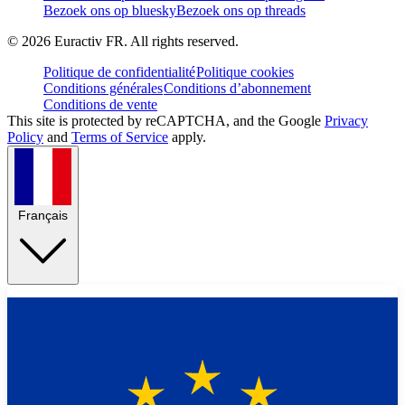
Bezoek ons op bluesky
Bezoek ons op threads
©
2026
Euractiv FR. All rights reserved.
Politique de confidentialité
Politique cookies
Conditions générales
Conditions d’abonnement
Conditions de vente
This site is protected by reCAPTCHA, and the Google
Privacy
Policy
and
Terms of Service
apply.
Français