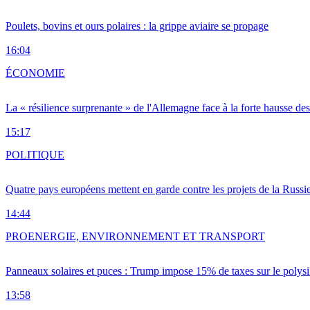
Poulets, bovins et ours polaires : la grippe aviaire se propage
16:04
ÉCONOMIE
La « résilience surprenante » de l'Allemagne face à la forte hausse de
15:17
POLITIQUE
Quatre pays européens mettent en garde contre les projets de la Russi
14:44
PRO
ENERGIE, ENVIRONNEMENT ET TRANSPORT
Panneaux solaires et puces : Trump impose 15% de taxes sur le polysi
13:58