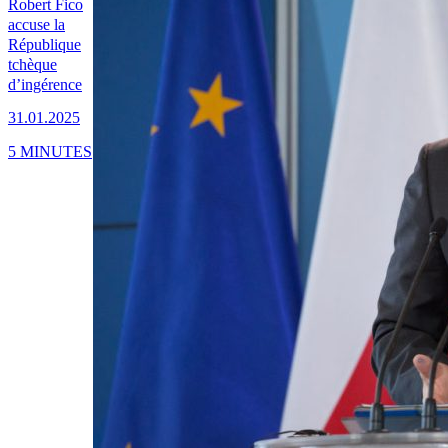
Robert Fico
accuse la
République
tchèque
d’ingérence
31.01.2025
5 MINUTES