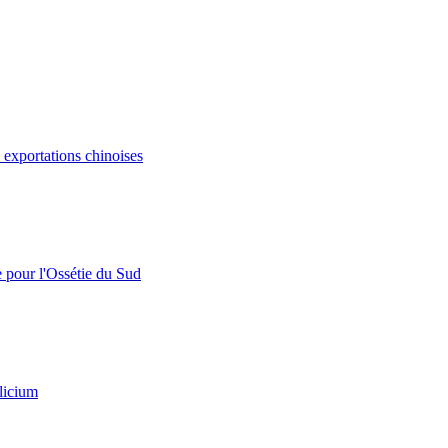
s exportations chinoises
e pour l'Ossétie du Sud
licium