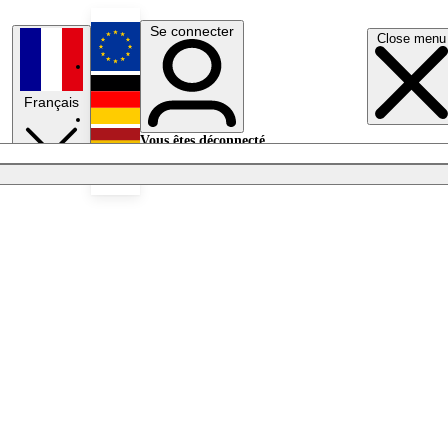
Se connecter
Close menu
English
Français
Deutsch
Vous êtes déconnecté.
Se connecter
Español
Lumières éteintes