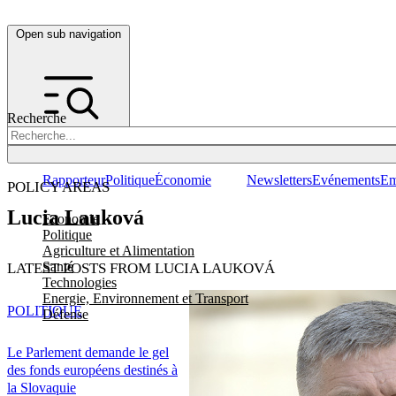
Open sub navigation
Recherche
Rapporteur
Politique
Économie
Newsletters
Evénements
Em
POLICY AREAS
Lucia Lauková
Economie
Politique
Agriculture et Alimentation
Santé
LATEST POSTS FROM LUCIA LAUKOVÁ
Technologies
Energie, Environnement et Transport
POLITIQUE
Défense
Le Parlement demande le gel
des fonds européens destinés à
la Slovaquie