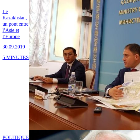
Le
Kazakhstan,
un pont entre
l’Asie et
l’Europe
30.09.2019
5 MINUTES
POLITIQUE