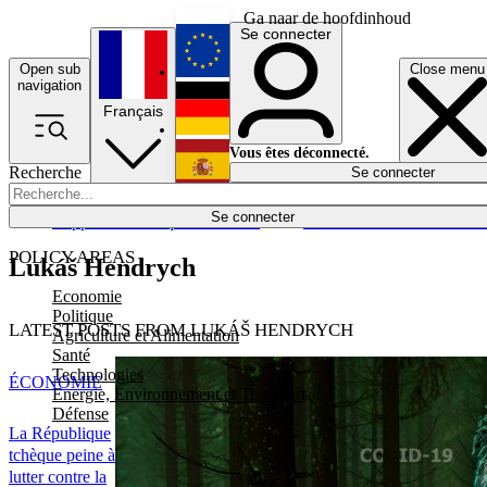
Ga naar de hoofdinhoud
Se connecter
Open sub
Close menu
English
navigation
Français
Deutsch
Vous êtes déconnecté.
Recherche
Se connecter
Español
Lumières éteintes
Se connecter
Rapporteur
Politique
Économie
Newsletters
Evénements
Em
POLICY AREAS
Lukáš Hendrych
Economie
Politique
LATEST POSTS FROM LUKÁŠ HENDRYCH
Agriculture et Alimentation
Santé
Technologies
ÉCONOMIE
Energie, Environnement et Transport
Défense
La République
tchèque peine à
lutter contre la