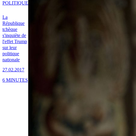
POLITIQUE
La
République
tchèque
s'inquiète de
l'effet Trump
sur leur
politique
nationale
27.02.2017
6 MINUTES