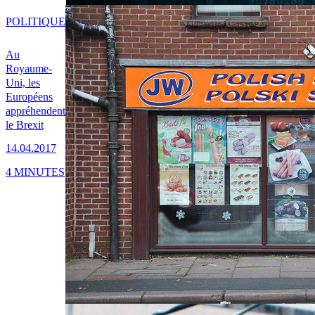
POLITIQUE
Au
Royaume-
Uni, les
Européens
appréhendent
le Brexit
14.04.2017
4 MINUTES