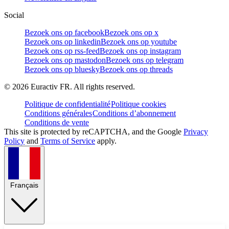
Social
Bezoek ons op facebook
Bezoek ons op x
Bezoek ons op linkedin
Bezoek ons op youtube
Bezoek ons op rss-feed
Bezoek ons op instagram
Bezoek ons op mastodon
Bezoek ons op telegram
Bezoek ons op bluesky
Bezoek ons op threads
©
2026
Euractiv FR. All rights reserved.
Politique de confidentialité
Politique cookies
Conditions générales
Conditions d’abonnement
Conditions de vente
This site is protected by reCAPTCHA, and the Google
Privacy
Policy
and
Terms of Service
apply.
Français