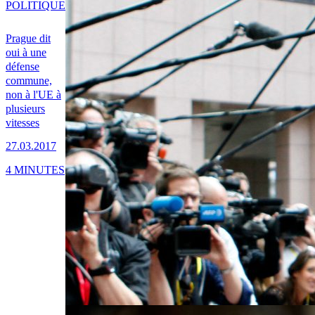
POLITIQUE
Prague dit
oui à une
défense
commune,
non à l'UE à
plusieurs
vitesses
27.03.2017
4 MINUTES