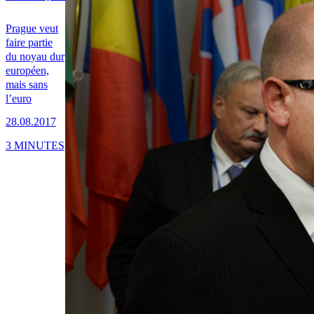
Prague veut
faire partie
du noyau dur
européen,
mais sans
l’euro
28.08.2017
3 MINUTES