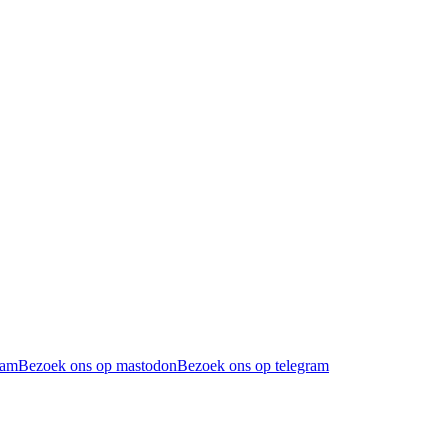
ram
Bezoek ons op mastodon
Bezoek ons op telegram