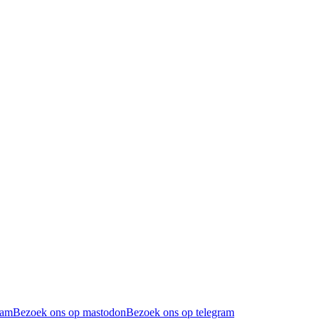
ram
Bezoek ons op mastodon
Bezoek ons op telegram