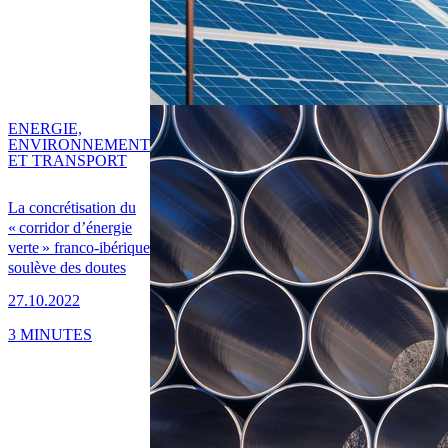
ENERGIE,
ENVIRONNEMENT
ET TRANSPORT
La concrétisation du
« corridor d’énergie
verte » franco-ibérique
soulève des doutes
27.10.2022
3 MINUTES