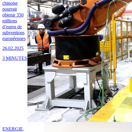
chinoise
pourrait
obtenir 350
millions
d’euros de
subventions
européennes
26.02.2025
3 MINUTES
ENERGIE,