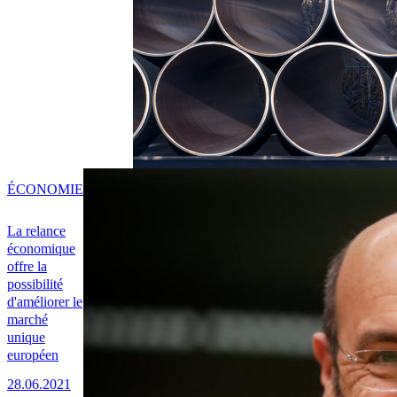
ÉCONOMIE
La relance
économique
offre la
possibilité
d'améliorer le
marché
unique
européen
28.06.2021