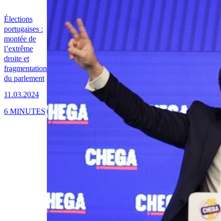
Élections
portugaises :
montée de
l’extrême
droite et
fragmentation
du parlement
11.03.2024
6 MINUTES