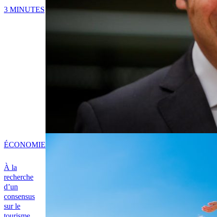
3 MINUTES
ÉCONOMIE
À la
recherche
d’un
consensus
sur le
tourisme