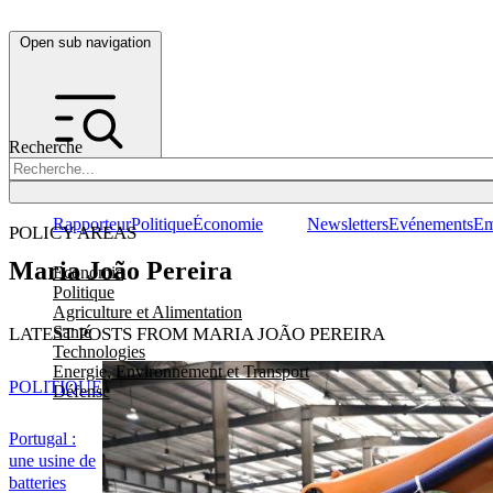
Open sub navigation
Recherche
Rapporteur
Politique
Économie
Newsletters
Evénements
Em
POLICY AREAS
Maria João Pereira
Economie
Politique
Agriculture et Alimentation
Santé
LATEST POSTS FROM MARIA JOÃO PEREIRA
Technologies
Energie, Environnement et Transport
POLITIQUE
Défense
Portugal :
une usine de
batteries