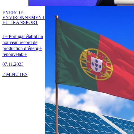
ENERGIE,
ENVIRONNEMENT
ET TRANSPORT
Le Portugal établit un
nouveau record de
production d’énergie
renouvelable
07.11.2023
2 MINUTES