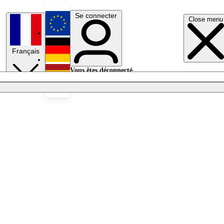
Se connecter
Close menu
English
Français
Deutsch
Vous êtes déconnecté.
Se connecter
Español
Lumières éteintes