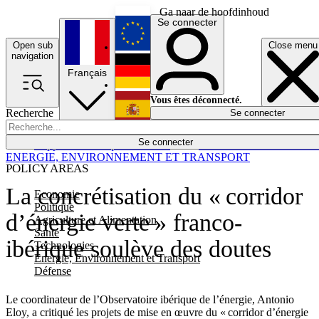
Ga naar de hoofdinhoud
Se connecter
Open sub
Close menu
English
navigation
Français
Deutsch
Vous êtes déconnecté.
Recherche
Se connecter
Español
Lumières éteintes
Se connecter
Rapporteur
Politique
Économie
Newsletters
Evénements
Em
ENERGIE, ENVIRONNEMENT ET TRANSPORT
POLICY AREAS
La concrétisation du « corridor
Economie
Politique
d’énergie verte » franco-
Agriculture et Alimentation
Santé
ibérique soulève des doutes
Technologies
Energie, Environnement et Transport
Défense
Le coordinateur de l’Observatoire ibérique de l’énergie, Antonio
Eloy, a critiqué les projets de mise en œuvre du « corridor d’énergie