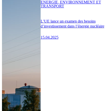
ENERGIE, ENVIRONNEMENT ET
TRANSPORT
L’UE lance un examen des besoins
d’investissement dans l’énergie nucléaire
15.04.2025