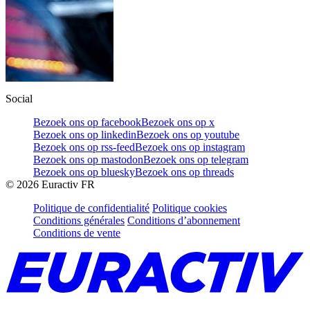
Social
Bezoek ons op facebook
Bezoek ons op x
Bezoek ons op linkedin
Bezoek ons op youtube
Bezoek ons op rss-feed
Bezoek ons op instagram
Bezoek ons op mastodon
Bezoek ons op telegram
Bezoek ons op bluesky
Bezoek ons op threads
©
2026
Euractiv FR
Politique de confidentialité
Politique cookies
Conditions générales
Conditions d’abonnement
Conditions de vente