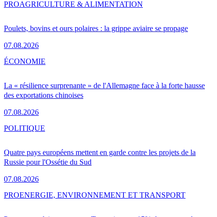
PRO
AGRICULTURE & ALIMENTATION
Poulets, bovins et ours polaires : la grippe aviaire se propage
07.08.2026
ÉCONOMIE
La « résilience surprenante » de l'Allemagne face à la forte hausse
des exportations chinoises
07.08.2026
POLITIQUE
Quatre pays européens mettent en garde contre les projets de la
Russie pour l'Ossétie du Sud
07.08.2026
PRO
ENERGIE, ENVIRONNEMENT ET TRANSPORT