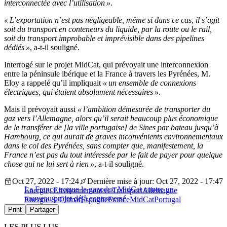
interconnectée avec l’utilisation »
.
« L’exportation n’est pas négligeable, même si dans ce cas, il s’agit
soit du transport en conteneurs du liquide, par la route ou le rail,
soit du transport improbable et imprévisible dans des pipelines
dédiés »
, a-t-il souligné.
Interrogé sur le projet MidCat, qui prévoyait une interconnexion
entre la péninsule ibérique et la France à travers les Pyrénées, M.
Eloy a rappelé qu’il impliquait
« un ensemble de connexions
électriques, qui étaient absolument nécessaires »
.
Mais il prévoyait aussi
« l’ambition démesurée de transporter du
gaz vers l’Allemagne, alors qu’il serait beaucoup plus économique
de le transférer de [la ville portugaise] de Sines par bateau jusqu’à
Hambourg, ce qui aurait de graves inconvénients environnementaux
dans le col des Pyrénées, sans compter que, manifestement, la
France n’est pas du tout intéressée par le fait de payer pour quelque
chose qui ne lui sert à rien »
, a-t-il souligné.
Oct 27, 2022 - 17:24
Dernière mise à jour: Oct 27, 2022 - 17:47
La France troque le gazoduc MidCat contre un
Energie, Environnement et Transport
Allemagne
nouveau projet déjà controversé
Energie & Climat
Espagne
France
MidCat
Portugal
Print
Partager
LES PLUS LUS