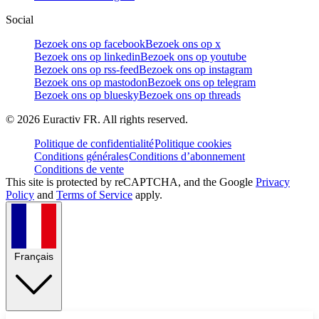
Social
Bezoek ons op facebook
Bezoek ons op x
Bezoek ons op linkedin
Bezoek ons op youtube
Bezoek ons op rss-feed
Bezoek ons op instagram
Bezoek ons op mastodon
Bezoek ons op telegram
Bezoek ons op bluesky
Bezoek ons op threads
©
2026
Euractiv FR. All rights reserved.
Politique de confidentialité
Politique cookies
Conditions générales
Conditions d’abonnement
Conditions de vente
This site is protected by reCAPTCHA, and the Google
Privacy
Policy
and
Terms of Service
apply.
Français