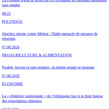
La Pologne rejette le projet du PiS d'expulser les hommes ukrainiens
sans emploi
08:22
POLITIQUE
Sánchez riposte contre Meloni : l'Italie menacée de mesures de
rétorsion
07.08.2026
PRO
AGRICULTURE & ALIMENTATION
Poulets, bovins et ours polaires : la grippe aviaire se propage
07.08.2026
ÉCONOMIE
La « résilience surprenante » de l'Allemagne face à la forte hausse
des exportations chinoises