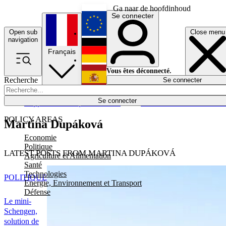
Ga naar de hoofdinhoud
Se connecter
Open sub
Close menu
English
navigation
Français
Deutsch
Vous êtes déconnecté.
Recherche
Se connecter
Español
Lumières éteintes
Se connecter
Rapporteur
Politique
Économie
Newsletters
Evénements
Em
POLICY AREAS
Martina Dupáková
Economie
Politique
LATEST POSTS FROM MARTINA DUPÁKOVÁ
Agriculture et Alimentation
Santé
Technologies
POLITIQUE
Energie, Environnement et Transport
Défense
Le mini-
Schengen,
solution de