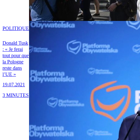
POLITIQUE
Donald Tusk
: « Je ferai
tout pour que
la Pologne
reste dans
l’UE »
19.07.2021
3 MINUTES