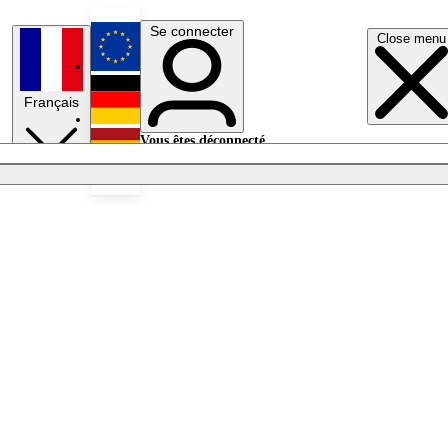
Se connecter
Close menu
English
Français
Deutsch
Vous êtes déconnecté.
Se connecter
Español
Lumières éteintes