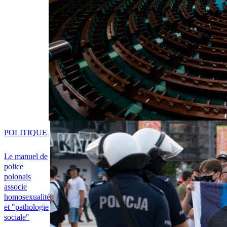
POLITIQUE
Le manuel de
police
polonais
associe
homosexualité
et "pathologie
sociale"