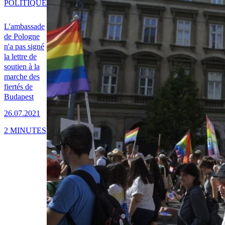
POLITIQUE
L'ambassade
de Pologne
n'a pas signé
la lettre de
soutien à la
marche des
fiertés de
Budapest
26.07.2021
2 MINUTES