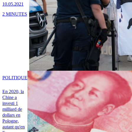
10.05.2021
2 MINUTES
POLITIQUE
En 2020, la
Chine a
investi 1
milliard de
dollars en
Pologne,
autant qu'en