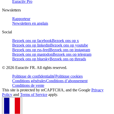
Euractiv Pro
Newsletters
Rapporteur
Newsletters en anglais
Social
Bezoek ons op facebook
Bezoek ons op x
Bezoek ons op linkedin
Bezoek ons op youtube
Bezoek ons op rss-feed
Bezoek ons op instagram
Bezoek ons op mastodon
Bezoek ons op telegram
Bezoek ons op bluesky
Bezoek ons op threads
©
2026
Euractiv FR. All rights reserved.
Politique de confidentialité
Politique cookies
Conditions générales
Conditions d’abonnement
Conditions de vente
This site is protected by reCAPTCHA, and the Google
Privacy
Policy
and
Terms of Service
apply.