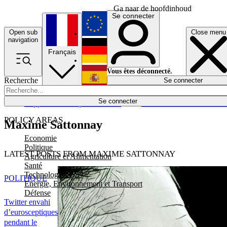
Ga naar de hoofdinhoud
Se connecter
Open sub
Close menu
English
navigation
Français
Deutsch
Vous êtes déconnecté.
Recherche
Se connecter
Español
Lumières éteintes
Se connecter
Rapporteur
Politique
Économie
Newsletters
Evénements
Em
POLICY AREAS
Maxime Sattonnay
Economie
Politique
LATEST POSTS FROM MAXIME SATTONNAY
Agriculture et Alimentation
Santé
Technologies
POLITIQUE
Energie, Environnement et Transport
Défense
Twitter envahi
d’eurosceptiques
pendant le