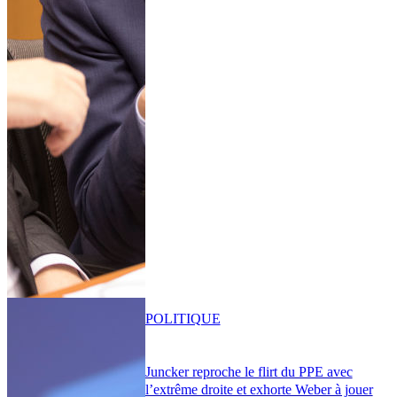
POLITIQUE
Juncker reproche le flirt du PPE avec
l’extrême droite et exhorte Weber à jouer