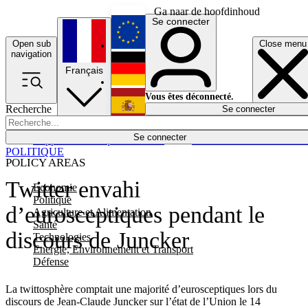
Ga naar de hoofdinhoud
Se connecter
Open sub
Close menu
English
navigation
Français
Deutsch
Vous êtes déconnecté.
Recherche
Se connecter
Español
Lumières éteintes
Se connecter
Rapporteur
Politique
Économie
Newsletters
Evénements
Em
POLITIQUE
POLICY AREAS
Twitter envahi
Economie
Politique
d’eurosceptiques pendant le
Agriculture et Alimentation
Santé
discours de Juncker
Technologies
Energie, Environnement et Transport
Défense
La twittosphère comptait une majorité d’eurosceptiques lors du
discours de Jean-Claude Juncker sur l’état de l’Union le 14