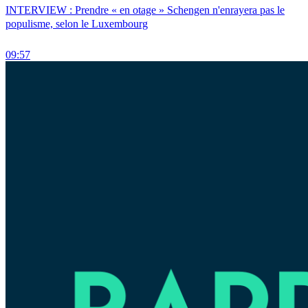
INTERVIEW : Prendre « en otage » Schengen n'enrayera pas le
populisme, selon le Luxembourg
09:57