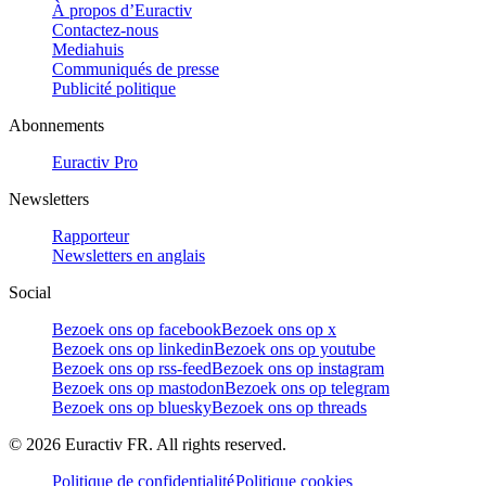
À propos d’Euractiv
Contactez-nous
Mediahuis
Communiqués de presse
Publicité politique
Abonnements
Euractiv Pro
Newsletters
Rapporteur
Newsletters en anglais
Social
Bezoek ons op facebook
Bezoek ons op x
Bezoek ons op linkedin
Bezoek ons op youtube
Bezoek ons op rss-feed
Bezoek ons op instagram
Bezoek ons op mastodon
Bezoek ons op telegram
Bezoek ons op bluesky
Bezoek ons op threads
©
2026
Euractiv FR. All rights reserved.
Politique de confidentialité
Politique cookies