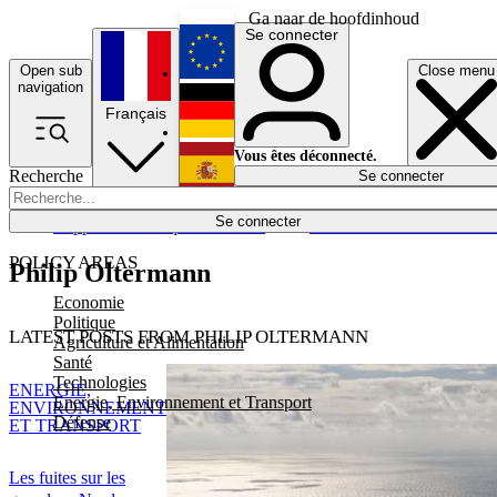
Ga naar de hoofdinhoud
Se connecter
Open sub
Close menu
English
navigation
Français
Deutsch
Vous êtes déconnecté.
Recherche
Se connecter
Español
Lumières éteintes
Se connecter
Rapporteur
Politique
Économie
Newsletters
Evénements
Em
POLICY AREAS
Philip Oltermann
Economie
Politique
LATEST POSTS FROM PHILIP OLTERMANN
Agriculture et Alimentation
Santé
Technologies
ENERGIE,
Energie, Environnement et Transport
ENVIRONNEMENT
Défense
ET TRANSPORT
Les fuites sur les