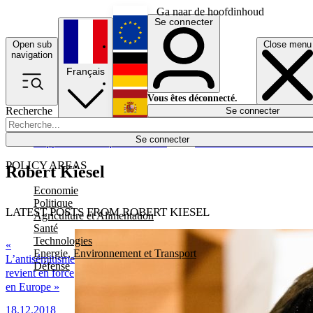
Ga naar de hoofdinhoud
Se connecter
Open sub
Close menu
English
navigation
Français
Deutsch
Vous êtes déconnecté.
Recherche
Se connecter
Español
Lumières éteintes
Se connecter
Rapporteur
Politique
Économie
Newsletters
Evénements
Em
POLICY AREAS
Robert Kiesel
Economie
Politique
LATEST POSTS FROM ROBERT KIESEL
Agriculture et Alimentation
Santé
Technologies
«
Energie, Environnement et Transport
L’antisémitisme
Défense
revient en force
en Europe »
18.12.2018