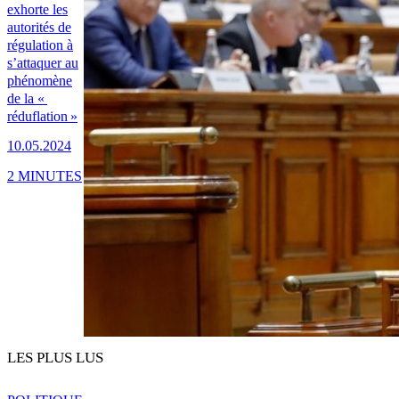
exhorte les
autorités de
régulation à
s’attaquer au
phénomène
de la «
réduflation »
10.05.2024
2 MINUTES
LES PLUS LUS