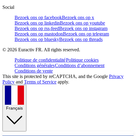
Social
Bezoek ons op facebook
Bezoek ons op x
Bezoek ons op linkedin
Bezoek ons op youtube
Bezoek ons op rss-feed
Bezoek ons op instagram
Bezoek ons op mastodon
Bezoek ons op telegram
Bezoek ons op bluesky
Bezoek ons op threads
©
2026
Euractiv FR. All rights reserved.
Politique de confidentialité
Politique cookies
Conditions générales
Conditions d’abonnement
Conditions de vente
This site is protected by reCAPTCHA, and the Google
Privacy
Policy
and
Terms of Service
apply.
Français