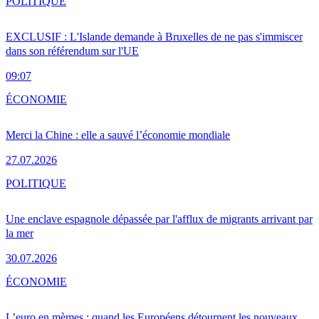
POLITIQUE
EXCLUSIF : L'Islande demande à Bruxelles de ne pas s'immiscer
dans son référendum sur l'UE
09:07
ÉCONOMIE
Merci la Chine : elle a sauvé l’économie mondiale
27.07.2026
POLITIQUE
Une enclave espagnole dépassée par l'afflux de migrants arrivant par
la mer
30.07.2026
ÉCONOMIE
L’euro en mèmes : quand les Européens détournent les nouveaux