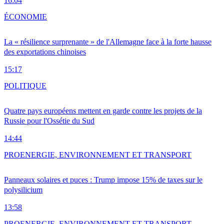
16:04
ÉCONOMIE
La « résilience surprenante » de l'Allemagne face à la forte hausse
des exportations chinoises
15:17
POLITIQUE
Quatre pays européens mettent en garde contre les projets de la
Russie pour l'Ossétie du Sud
14:44
PRO
ENERGIE, ENVIRONNEMENT ET TRANSPORT
Panneaux solaires et puces : Trump impose 15% de taxes sur le
polysilicium
13:58
PRO
ENERGIE, ENVIRONNEMENT ET TRANSPORT