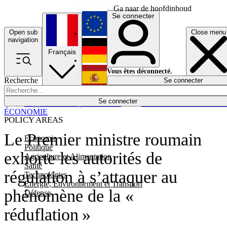
Ga naar de hoofdinhoud
Se connecter
Open sub
Close menu
English
navigation
Français
Deutsch
Vous êtes déconnecté.
Recherche
Se connecter
Español
Lumières éteintes
Se connecter
Rapporteur
Politique
Économie
Newsletters
Evénements
Em
ÉCONOMIE
POLICY AREAS
Le Premier ministre roumain
Economie
Politique
exhorte les autorités de
Agriculture et Alimentation
Santé
régulation à s’attaquer au
Technologies
Energie, Environnement et Transport
phénomène de la «
Défense
réduflation »