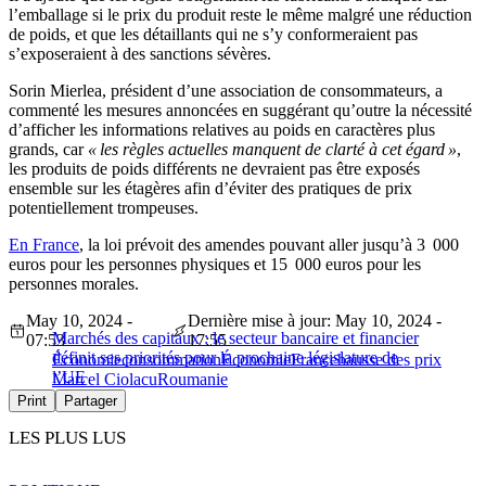
l’emballage si le prix du produit reste le même malgré une réduction
de poids, et que les détaillants qui ne s’y conformeraient pas
s’exposeraient à des sanctions sévères.
Sorin Mierlea, président d’une association de consommateurs, a
commenté les mesures annoncées en suggérant qu’outre la nécessité
d’afficher les informations relatives au poids en caractères plus
grands, car
« les règles actuelles manquent de clarté à cet égard »
,
les produits de poids différents ne devraient pas être exposés
ensemble sur les étagères afin d’éviter des pratiques de prix
potentiellement trompeuses.
En France
, la loi prévoit des amendes pouvant aller jusqu’à 3 000
euros pour les personnes physiques et 15 000 euros pour les
personnes morales.
May 10, 2024 -
Dernière mise à jour: May 10, 2024 -
Marchés des capitaux : le secteur bancaire et financier
07:53
17:55
définit ses priorités pour la prochaine législature de
Économie
consommation
Économie
France
hausse des prix
l’UE
Marcel Ciolacu
Roumanie
Print
Partager
LES PLUS LUS