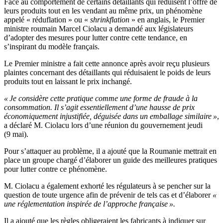
Face au comportement de certains détaillants qui réduisent l’offre de
leurs produits tout en les vendant au même prix, un phénomène
appelé « réduflation » ou «
shrinkflation
» en anglais, le Premier
ministre roumain Marcel Ciolacu a demandé aux législateurs
d’adopter des mesures pour lutter contre cette tendance, en
s’inspirant du modèle français.
Le Premier ministre a fait cette annonce après avoir reçu plusieurs
plaintes concernant des détaillants qui réduisaient le poids de leurs
produits tout en laissant le prix inchangé.
« Je considère cette pratique comme une forme de fraude à la
consommation. Il s’agit essentiellement d’une hausse de prix
économiquement injustifiée, déguisée dans un emballage similaire »
,
a déclaré M. Ciolacu lors d’une réunion du gouvernement jeudi
(9 mai).
Pour s’attaquer au problème, il a ajouté que la Roumanie mettrait en
place un groupe chargé d’élaborer un guide des meilleures pratiques
pour lutter contre ce phénomène.
M. Ciolacu a également exhorté les régulateurs à se pencher sur la
question de toute urgence afin de prévenir de tels cas et d’élaborer
«
une réglementation inspirée de l’approche française ».
Il a ajouté que les règles obligeraient les fabricants à indiquer sur