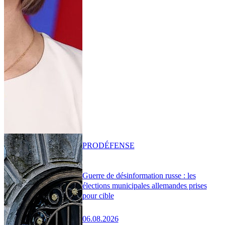
PRO
DÉFENSE
Guerre de désinformation russe : les
élections municipales allemandes prises
pour cible
06.08.2026