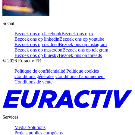
Social
Bezoek ons op facebook
Bezoek ons op x
Bezoek ons op linkedin
Bezoek ons op youtube
Bezoek ons op rss-feed
Bezoek ons op instagram
Bezoek ons op mastodon
Bezoek ons op telegram
Bezoek ons op bluesky
Bezoek ons op threads
©
2026
Euractiv FR
Politique de confidentialité
Politique cookies
Conditions générales
Conditions d’abonnement
Conditions de vente
Services
Media Solutions
Projets publics européens