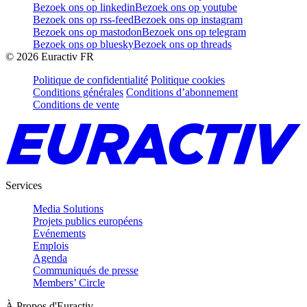
Bezoek ons op linkedin
Bezoek ons op youtube
Bezoek ons op rss-feed
Bezoek ons op instagram
Bezoek ons op mastodon
Bezoek ons op telegram
Bezoek ons op bluesky
Bezoek ons op threads
©
2026
Euractiv FR
Politique de confidentialité
Politique cookies
Conditions générales
Conditions d’abonnement
Conditions de vente
Services
Media Solutions
Projets publics européens
Evénements
Emplois
Agenda
Communiqués de presse
Members’ Circle
À Propos d'Euractiv