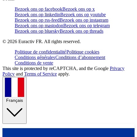
Bezoek ons op facebook
Bezoek ons op x
Bezoek ons op linkedin
Bezoek ons op youtube
Bezoek ons op rss-feed
Bezoek ons op instagram
Bezoek ons op mastodon
Bezoek ons op telegram
Bezoek ons op bluesky
Bezoek ons op threads
©
2026
Euractiv FR. All rights reserved.
Politique de confidentialité
Politique cookies
Conditions générales
Conditions d’abonnement
Conditions de vente
This site is protected by reCAPTCHA, and the Google
Privacy
Policy
and
Terms of Service
apply.
Français