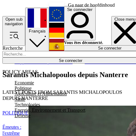
Ga naar de hoofdinhoud
Se connecter
Open sub
Close menu
English
navigation
Français
Deutsch
Vous êtes déconnecté.
Recherche
Se connecter
Español
Lumières éteintes
Se connecter
Rapporteur
Politique
Économie
Newsletters
Evénements
Em
POLICY AREAS
Sarantis Michalopoulos depuis Nanterre
Economie
Politique
LATEST POSTS FROM SARANTIS MICHALOPOULOS
Agriculture et Alimentation
DEPUIS NANTERRE
Santé
Technologies
Energie, Environnement et Transport
POLITIQUE
Défense
Émeutes :
l'extrême