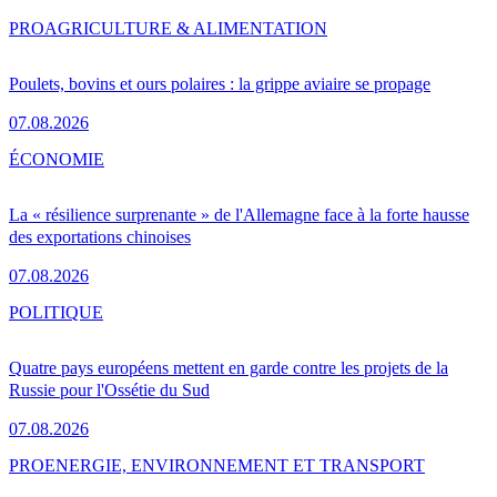
PRO
AGRICULTURE & ALIMENTATION
Poulets, bovins et ours polaires : la grippe aviaire se propage
07.08.2026
ÉCONOMIE
La « résilience surprenante » de l'Allemagne face à la forte hausse
des exportations chinoises
07.08.2026
POLITIQUE
Quatre pays européens mettent en garde contre les projets de la
Russie pour l'Ossétie du Sud
07.08.2026
PRO
ENERGIE, ENVIRONNEMENT ET TRANSPORT