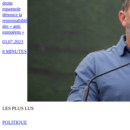
droite
espagnole
dénonce la
responsabilité
des « anti-
européens »
03.07.2023
8 MINUTES
LES PLUS LUS
POLITIQUE