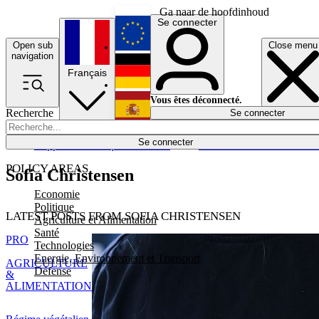
Ga naar de hoofdinhoud
Se connecter
Open sub
Close menu
English
navigation
Français
Deutsch
Vous êtes déconnecté.
Recherche
Se connecter
Español
Lumières éteintes
Se connecter
Rapporteur
Politique
Économie
Newsletters
Evénements
Em
POLICY AREAS
Sofia Christensen
Economie
Politique
LATEST POSTS FROM SOFIA CHRISTENSEN
Agriculture et Alimentation
Santé
PRO
Technologies
Energie, Environnement et Transport
AGRICULTURE
Défense
&
ALIMENTATION