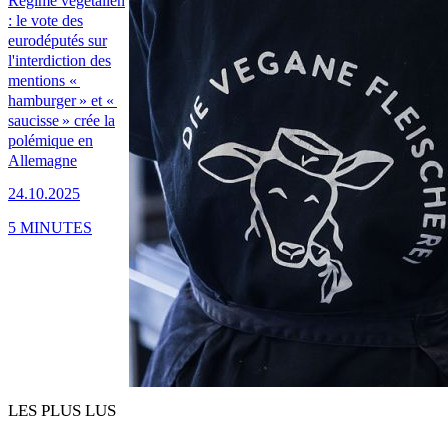
Régime végétalien
: le vote des
eurodéputés sur
l'interdiction des
mentions «
hamburger » et «
saucisse » crée la
polémique en
Allemagne
24.10.2025
5 MINUTES
LES PLUS LUS