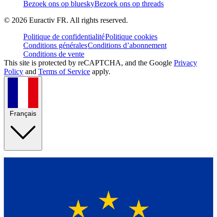
Bezoek ons op bluesky
Bezoek ons op threads
©
2026
Euractiv FR. All rights reserved.
Politique de confidentialité
Politique cookies
Conditions générales
Conditions d’abonnement
Conditions de vente
This site is protected by reCAPTCHA, and the Google
Privacy
Policy
and
Terms of Service
apply.
Français