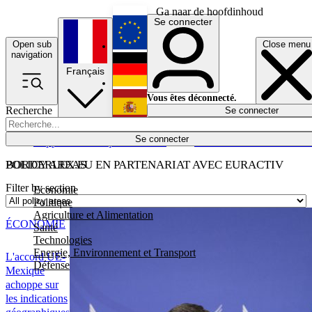
Ga naar de hoofdinhoud
Se connecter
Open sub
Close menu
English
navigation
Français
Deutsch
Vous êtes déconnecté.
Recherche
Se connecter
Español
Lumières éteintes
Se connecter
Rapporteur
Politique
Économie
Newsletters
Evénements
Em
POLICY AREAS
BORDERLEX.EU EN PARTENARIAT AVEC EURACTIV
Filter by section
Economie
Politique
Agriculture et Alimentation
ÉCONOMIE
Santé
Technologies
Energie, Environnement et Transport
L'accord UE-
Défense
Mexique
achoppe sur
les indications