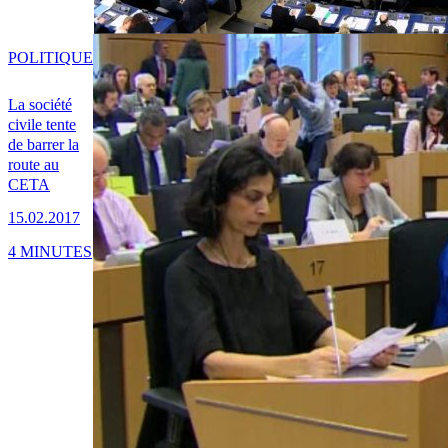
POLITIQUE
La société
civile tente
de barrer la
route au
CETA
15.02.2017
4 MINUTES