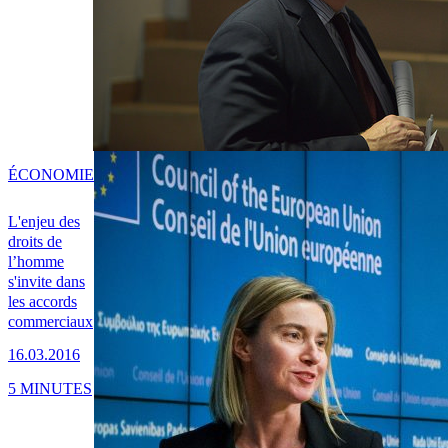
ÉCONOMIE
L'enjeu des
droits de
l’homme
s'invite dans
les accords
commerciaux
16.03.2016
5 MINUTES