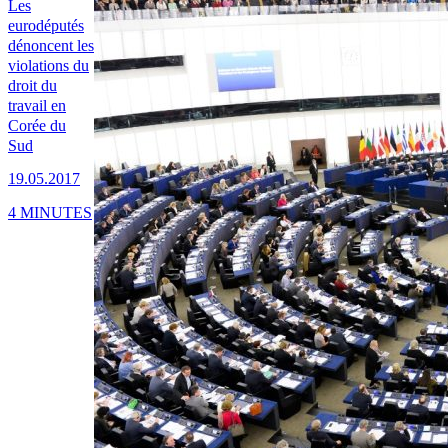
Les
eurodéputés
dénoncent les
violations du
droit du
travail en
Corée du
Sud
19.05.2017
4 MINUTES