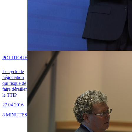
POLITIQUE
Le cycle de
négociation
qui risque de
faire dérailler
le TTIP
27.04.2016
8 MINUTES