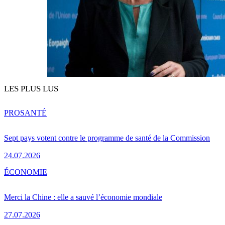
LES PLUS LUS
PRO
SANTÉ
Sept pays votent contre le programme de santé de la Commission
24.07.2026
ÉCONOMIE
Merci la Chine : elle a sauvé l’économie mondiale
27.07.2026