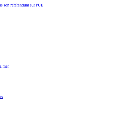
s son référendum sur l'UE
la mer
ts