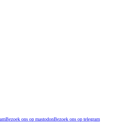
ram
Bezoek ons op mastodon
Bezoek ons op telegram