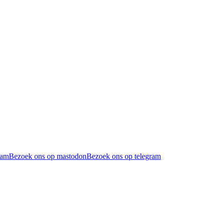
ram
Bezoek ons op mastodon
Bezoek ons op telegram