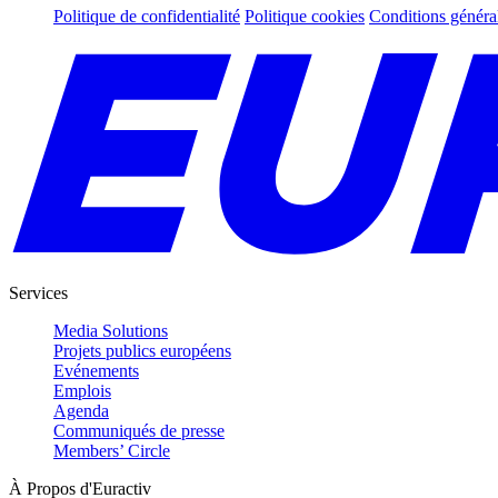
Politique de confidentialité
Politique cookies
Conditions généra
Services
Media Solutions
Projets publics européens
Evénements
Emplois
Agenda
Communiqués de presse
Members’ Circle
À Propos d'Euractiv