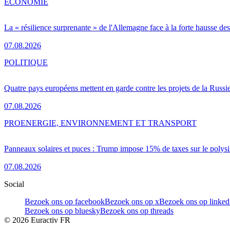
ÉCONOMIE
La « résilience surprenante » de l'Allemagne face à la forte hausse de
07.08.2026
POLITIQUE
Quatre pays européens mettent en garde contre les projets de la Russi
07.08.2026
PRO
ENERGIE, ENVIRONNEMENT ET TRANSPORT
Panneaux solaires et puces : Trump impose 15% de taxes sur le polysi
07.08.2026
Social
Bezoek ons op facebook
Bezoek ons op x
Bezoek ons op linked
Bezoek ons op bluesky
Bezoek ons op threads
©
2026
Euractiv FR