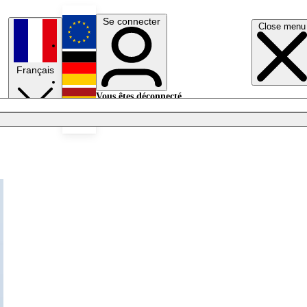
Se connecter
Close menu
English
Français
Deutsch
Vous êtes déconnecté.
Se connecter
Español
Lumières éteintes