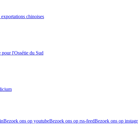
s exportations chinoises
e pour l'Ossétie du Sud
licium
in
Bezoek ons op youtube
Bezoek ons op rss-feed
Bezoek ons op instag