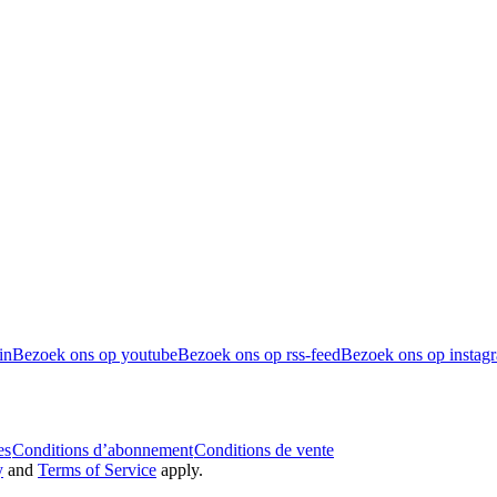
in
Bezoek ons op youtube
Bezoek ons op rss-feed
Bezoek ons op instag
es
Conditions d’abonnement
Conditions de vente
y
and
Terms of Service
apply.