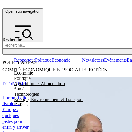
Open sub navigation
Recherche
Rapporteur
Politique
Économie
Newsletters
Evénements
Em
POLICY AREAS
COMITÉ ÉCONOMIQUE ET SOCIAL EUROPÉEN
Economie
Politique
Agriculture et Alimentation
ÉCONOMIE
Santé
Technologies
Harmonisation
Energie, Environnement et Transport
fiscale en
Défense
Europe :
quelques
pistes pour
enfin y arriver