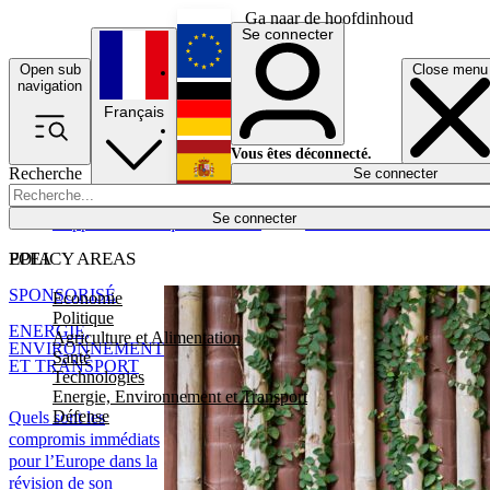
Ga naar de hoofdinhoud
Se connecter
Open sub
Close menu
English
navigation
Français
Deutsch
Vous êtes déconnecté.
Recherche
Se connecter
Español
Lumières éteintes
Se connecter
Rapporteur
Politique
Économie
Newsletters
Evénements
Em
POLICY AREAS
EPFA
SPONSORISÉ
Economie
Politique
ENERGIE,
Agriculture et Alimentation
ENVIRONNEMENT
Santé
ET TRANSPORT
Technologies
Energie, Environnement et Transport
Défense
Quels sont les
compromis immédiats
pour l’Europe dans la
révision de son