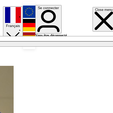
Se connecter
Close menu
English
Français
Deutsch
Vous êtes déconnecté.
Se connecter
Español
Lumières éteintes