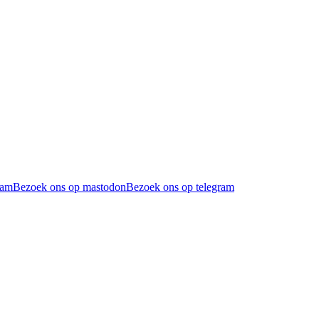
ram
Bezoek ons op mastodon
Bezoek ons op telegram