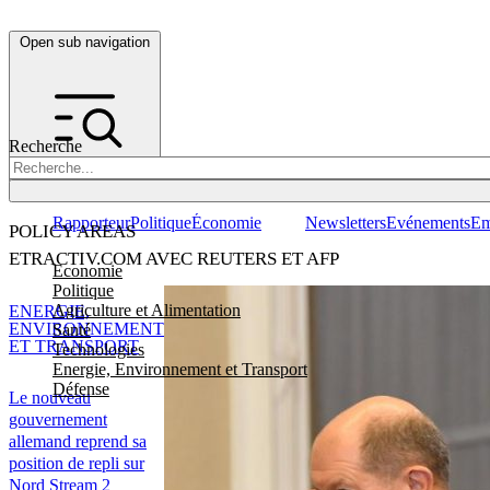
Open sub navigation
Recherche
Rapporteur
Politique
Économie
Newsletters
Evénements
Em
POLICY AREAS
ETRACTIV.COM AVEC REUTERS ET AFP
Economie
Politique
Agriculture et Alimentation
ENERGIE,
ENVIRONNEMENT
Santé
ET TRANSPORT
Technologies
Energie, Environnement et Transport
Défense
Le nouveau
gouvernement
allemand reprend sa
position de repli sur
Nord Stream 2