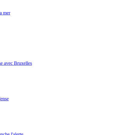
la mer
se avec Bruxelles
fense
nche l'alerte