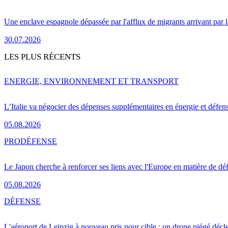
Une enclave espagnole dépassée par l'afflux de migrants arrivant par 
30.07.2026
LES PLUS RÉCENTS
ENERGIE, ENVIRONNEMENT ET TRANSPORT
L’Italie va négocier des dépenses supplémentaires en énergie et défen
05.08.2026
PRO
DÉFENSE
Le Japon cherche à renforcer ses liens avec l'Europe en matière de dé
05.08.2026
DÉFENSE
L'aéroport de Leipzig à nouveau pris pour cible : un drone piégé décle