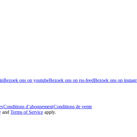
in
Bezoek ons op youtube
Bezoek ons op rss-feed
Bezoek ons op instag
es
Conditions d’abonnement
Conditions de vente
y
and
Terms of Service
apply.