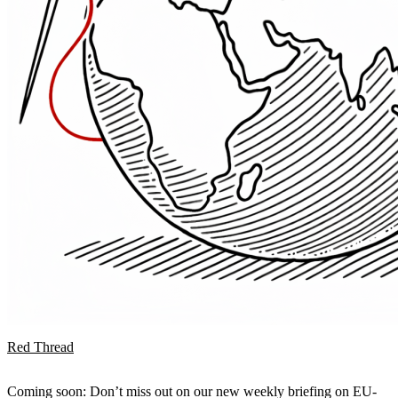
Red Thread
Coming soon: Don’t miss out on our new weekly briefing on EU-