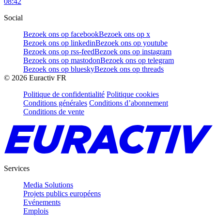
08:42
Social
Bezoek ons op facebook
Bezoek ons op x
Bezoek ons op linkedin
Bezoek ons op youtube
Bezoek ons op rss-feed
Bezoek ons op instagram
Bezoek ons op mastodon
Bezoek ons op telegram
Bezoek ons op bluesky
Bezoek ons op threads
©
2026
Euractiv FR
Politique de confidentialité
Politique cookies
Conditions générales
Conditions d’abonnement
Conditions de vente
Services
Media Solutions
Projets publics européens
Evénements
Emplois