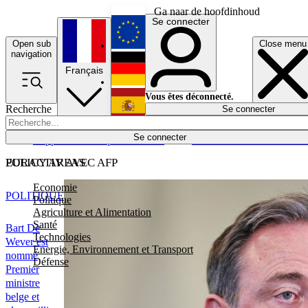
Ga naar de hoofdinhoud
Se connecter
Open sub
Close menu
English
navigation
Français
Deutsch
Vous êtes déconnecté.
Recherche
Se connecter
Español
Lumières éteintes
Se connecter
Rapporteur
Politique
Économie
Newsletters
Evénements
Em
POLICY AREAS
EURACTIV AVEC AFP
Economie
POLITIQUE
Politique
Agriculture et Alimentation
Santé
Bart De
Technologies
Wever est
Energie, Environnement et Transport
nommé
Défense
Premier
ministre
belge et