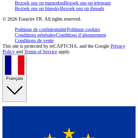
Bezoek ons op mastodon
Bezoek ons op telegram
Bezoek ons op bluesky
Bezoek ons op threads
©
2026
Euractiv FR. All rights reserved.
Politique de confidentialité
Politique cookies
Conditions générales
Conditions d’abonnement
Conditions de vente
This site is protected by reCAPTCHA, and the Google
Privacy
Policy
and
Terms of Service
apply.
Français