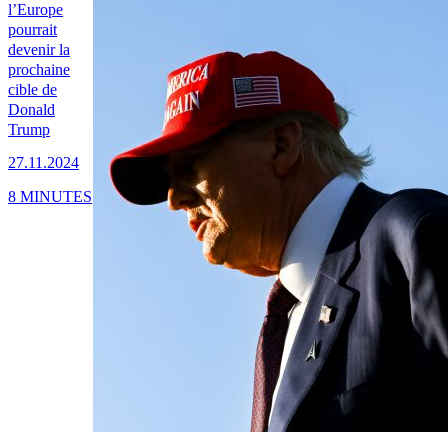
l’Europe
pourrait
devenir la
prochaine
cible de
Donald
Trump
27.11.2024
8 MINUTES