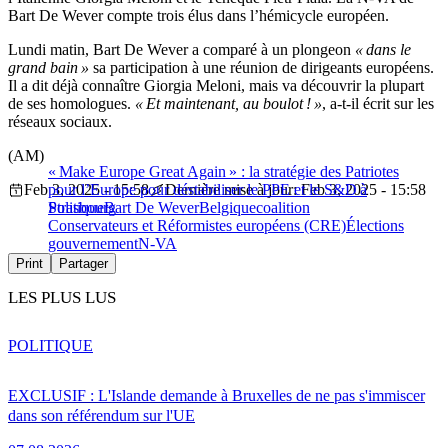
Bart De Wever compte trois élus dans l’hémicycle européen.
Lundi matin, Bart De Wever a comparé à un plongeon
« dans le
grand bain »
sa participation à une réunion de dirigeants européens.
Il a dit déjà connaître Giorgia Meloni, mais va découvrir la plupart
de ses homologues.
« Et maintenant, au boulot ! »
, a-t-il écrit sur les
réseaux sociaux.
(AM)
« Make Europe Great Again » : la stratégie des Patriotes
Feb 3, 2025 - 15:58
pour l’Europe pour déstabiliser le PPE et le S&D à
Dernière mise à jour: Feb 3, 2025 - 15:58
Strasbourg
Politique
Bart De Wever
Belgique
coalition
Conservateurs et Réformistes européens (CRE)
Élections
gouvernement
N-VA
Print
Partager
LES PLUS LUS
POLITIQUE
EXCLUSIF : L'Islande demande à Bruxelles de ne pas s'immiscer
dans son référendum sur l'UE