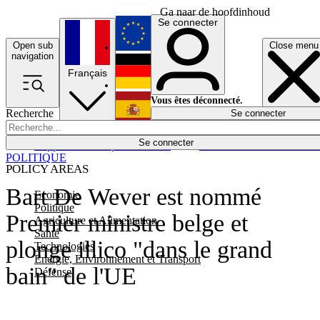
Ga naar de hoofdinhoud
Se connecter
Open sub
Close menu
English
navigation
Français
Deutsch
Vous êtes déconnecté.
Recherche
Se connecter
Español
Lumières éteintes
Se connecter
Rapporteur
Politique
Économie
Newsletters
Evénements
Em
POLITIQUE
POLICY AREAS
Bart De Wever est nommé
Economie
Politique
Premier ministre belge et
Agriculture et Alimentation
Santé
plonge illico "dans le grand
Technologies
Energie, Environnement et Transport
bain" de l'UE
Défense