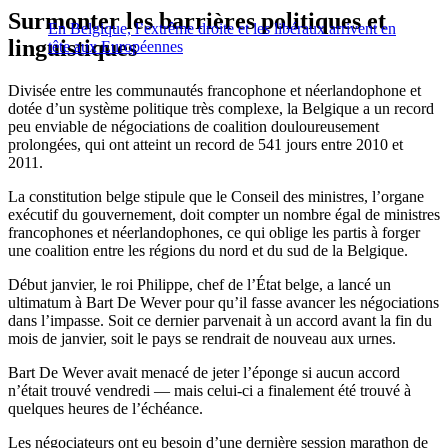
Surmonter les barrières politiques et
En Belgique, l’extrême droite et les libéraux arrivent en
linguistiques
tête aux Européennes
Divisée entre les communautés francophone et néerlandophone et
dotée d’un système politique très complexe, la Belgique a un record
peu enviable de négociations de coalition douloureusement
prolongées, qui ont atteint un record de 541 jours entre 2010 et
2011.
La constitution belge stipule que le Conseil des ministres, l’organe
exécutif du gouvernement, doit compter un nombre égal de ministres
francophones et néerlandophones, ce qui oblige les partis à forger
une coalition entre les régions du nord et du sud de la Belgique.
Début janvier, le roi Philippe, chef de l’État belge, a lancé un
ultimatum à Bart De Wever pour qu’il fasse avancer les négociations
dans l’impasse. Soit ce dernier parvenait à un accord avant la fin du
mois de janvier, soit le pays se rendrait de nouveau aux urnes.
Bart De Wever avait menacé de jeter l’éponge si aucun accord
n’était trouvé vendredi — mais celui-ci a finalement été trouvé à
quelques heures de l’échéance.
Les négociateurs ont eu besoin d’une dernière session marathon de