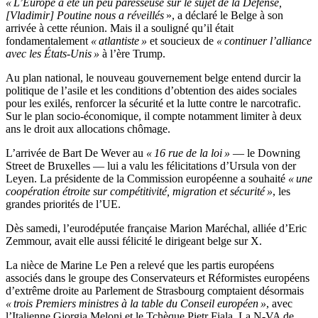
« L’Europe a été un peu paresseuse sur le sujet de la Défense,
[Vladimir] Poutine nous a réveillés
», a déclaré le Belge à son
arrivée à cette réunion. Mais il a souligné qu’il était
fondamentalement
« atlantiste »
et soucieux de
« continuer l’alliance
avec les États-Unis »
à l’ère Trump.
Au plan national, le nouveau gouvernement belge entend durcir la
politique de l’asile et les conditions d’obtention des aides sociales
pour les exilés, renforcer la sécurité et la lutte contre le narcotrafic.
Sur le plan socio-économique, il compte notamment limiter à deux
ans le droit aux allocations chômage.
L’arrivée de Bart De Wever au
« 16 rue de la loi »
— le Downing
Street de Bruxelles — lui a valu les félicitations d’Ursula von der
Leyen. La présidente de la Commission européenne a souhaité
« une
coopération étroite sur compétitivité, migration et sécurité »
, les
grandes priorités de l’UE.
Dès samedi, l’eurodéputée française Marion Maréchal, alliée d’Eric
Zemmour, avait elle aussi félicité le dirigeant belge sur X.
La nièce de Marine Le Pen a relevé que les partis européens
associés dans le groupe des Conservateurs et Réformistes européens
d’extrême droite au Parlement de Strasbourg comptaient désormais
« trois Premiers ministres à la table du Conseil européen »
, avec
l’Italienne Giorgia Meloni et le Tchèque Pietr Fiala. La N-VA de