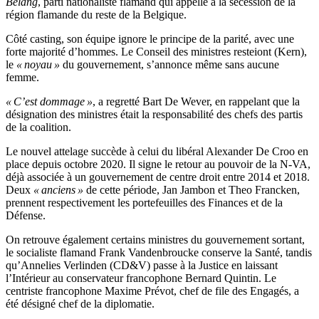
Belang
, parti nationaliste flamand qui appelle à la sécession de la
région flamande du reste de la Belgique.
Côté casting, son équipe ignore le principe de la parité, avec une
forte majorité d’hommes. Le Conseil des ministres resteiont (Kern),
le
« noyau »
du gouvernement, s’annonce même sans aucune
femme.
« C’est dommage »
, a regretté Bart De Wever, en rappelant que la
désignation des ministres était la responsabilité des chefs des partis
de la coalition.
Le nouvel attelage succède à celui du libéral Alexander De Croo en
place depuis octobre 2020. Il signe le retour au pouvoir de la N-VA,
déjà associée à un gouvernement de centre droit entre 2014 et 2018.
Deux
« anciens »
de cette période, Jan Jambon et Theo Francken,
prennent respectivement les portefeuilles des Finances et de la
Défense.
On retrouve également certains ministres du gouvernement sortant,
le socialiste flamand Frank Vandenbroucke conserve la Santé, tandis
qu’Annelies Verlinden (CD&V) passe à la Justice en laissant
l’Intérieur au conservateur francophone Bernard Quintin. Le
centriste francophone Maxime Prévot, chef de file des Engagés, a
été désigné chef de la diplomatie.