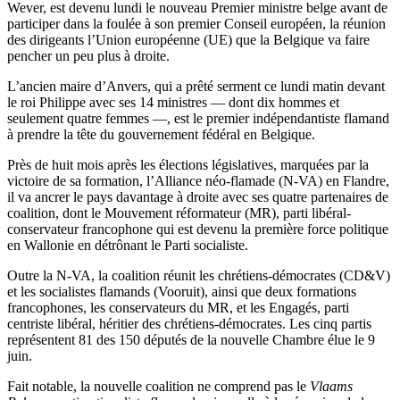
Wever, est devenu lundi le nouveau Premier ministre belge avant de
participer dans la foulée à son premier Conseil européen, la réunion
des dirigeants l’Union européenne (UE) que la Belgique va faire
pencher un peu plus à droite.
L’ancien maire d’Anvers, qui a prêté serment ce lundi matin devant
le roi Philippe avec ses 14 ministres — dont dix hommes et
seulement quatre femmes —, est le premier indépendantiste flamand
à prendre la tête du gouvernement fédéral en Belgique.
Près de huit mois après les élections législatives, marquées par la
victoire de sa formation, l’Alliance néo-flamade (N-VA) en Flandre,
il va ancrer le pays davantage à droite avec ses quatre partenaires de
coalition, dont le Mouvement réformateur (MR), parti libéral-
conservateur francophone qui est devenu la première force politique
en Wallonie en détrônant le Parti socialiste.
Outre la N-VA, la coalition réunit les chrétiens-démocrates (CD&V)
et les socialistes flamands (Vooruit), ainsi que deux formations
francophones, les conservateurs du MR, et les Engagés, parti
centriste libéral, héritier des chrétiens-démocrates. Les cinq partis
représentent 81 des 150 députés de la nouvelle Chambre élue le 9
juin.
Fait notable, la nouvelle coalition ne comprend pas le
Vlaams