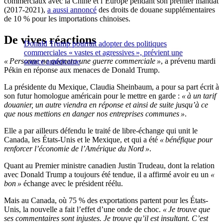
commerciaux avec la Chine et l’Europe pendant son premier mandat
(2017-2021),
a aussi annoncé
des droits de douane supplémentaires
de 10 % pour les importations chinoises.
De vives réactions
Donald Trump pourrait adopter des politiques
commerciales « vastes et agressives », prévient une
« Personne ne gagnera une guerre commerciale »
, a prévenu mardi
source américaine
Pékin en réponse aux menaces de Donald Trump.
La présidente du Mexique, Claudia Sheinbaum, a pour sa part écrit à
son futur homologue américain pour le mettre en garde :
« à un tarif
douanier, un autre viendra en réponse et ainsi de suite jusqu’à ce
que nous mettions en danger nos entreprises communes »
.
Elle a par ailleurs défendu le traité de libre-échange qui unit le
Canada, les États-Unis et le Mexique, et qui a été
« bénéfique pour
renforcer l’économie de l’Amérique du Nord »
.
Quant au Premier ministre canadien Justin Trudeau, dont la relation
avec Donald Trump a toujours été tendue, il a affirmé avoir eu un
«
bon »
échange avec le président réélu.
Mais au Canada, où 75 % des exportations partent pour les États-
Unis, la nouvelle a fait l’effet d’une onde de choc.
« Je trouve que
ses commentaires sont injustes. Je trouve qu’il est insultant. C’est