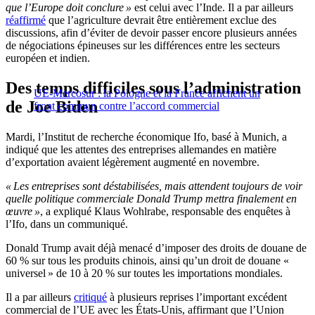
que l’Europe doit conclure »
est celui avec l’Inde. Il a par ailleurs
réaffirmé
que l’agriculture devrait être entièrement exclue des
discussions, afin d’éviter de devoir passer encore plusieurs années
de négociations épineuses sur les différences entre les secteurs
européen et indien.
Des temps difficiles sous l’administration
UE-Mercosur : la Pologne et la France affichent un
de Joe Biden
front commun contre l’accord commercial
Mardi, l’Institut de recherche économique Ifo, basé à Munich, a
indiqué que les attentes des entreprises allemandes en matière
d’exportation avaient légèrement augmenté en novembre.
« Les entreprises sont déstabilisées, mais attendent toujours de voir
quelle politique commerciale Donald Trump mettra finalement en
œuvre »
, a expliqué Klaus Wohlrabe, responsable des enquêtes à
l’Ifo, dans un communiqué.
Donald Trump avait déjà menacé d’imposer des droits de douane de
60 % sur tous les produits chinois, ainsi qu’un droit de douane «
universel » de 10 à 20 % sur toutes les importations mondiales.
Il a par ailleurs
critiqué
à plusieurs reprises l’important excédent
commercial de l’UE avec les États-Unis, affirmant que l’Union