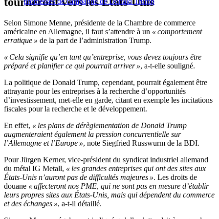
tourneront vers les États-Unis
promesses de campagne de Donald Trump
Selon Simone Menne, présidente de la Chambre de commerce
américaine en Allemagne, il faut s’attendre à un
« comportement
erratique »
de la part de l’administration Trump.
« Cela signifie qu’en tant qu’entreprise, vous devez toujours être
préparé et planifier ce qui pourrait arriver »
, a-t-elle souligné.
La politique de Donald Trump, cependant, pourrait également être
attrayante pour les entreprises à la recherche d’opportunités
d’investissement, met-elle en garde, citant en exemple les incitations
fiscales pour la recherche et le développement.
En effet,
« les plans de dérèglementation de Donald Trump
augmenteraient également la pression concurrentielle sur
l’Allemagne et l’Europe »
, note Siegfried Russwurm de la BDI.
Pour Jürgen Kerner, vice-président du syndicat industriel allemand
du métal IG Metall,
« les grandes entreprises qui ont des sites aux
États-Unis n’auront pas de difficultés majeures »
. Les droits de
douane
« affecteront nos PME, qui ne sont pas en mesure d’établir
leurs propres sites aux États-Unis, mais qui dépendent du commerce
et des échanges »
, a-t-il détaillé.