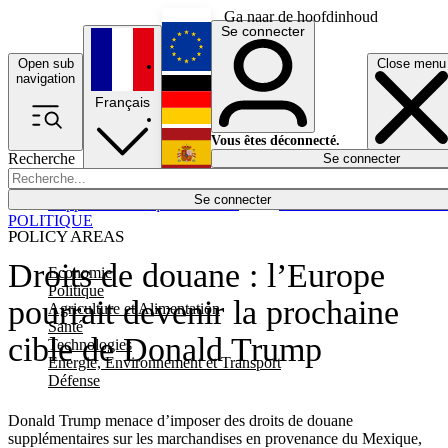
Ga naar de hoofdinhoud
Se connecter
Open sub
Close menu
English
navigation
Français
Deutsch
Vous êtes déconnecté.
Recherche
Se connecter
Español
Lumières éteintes
Se connecter
Rapporteur
Politique
Économie
Newsletters
Evénements
Em
POLITIQUE
POLICY AREAS
Droits de douane : l’Europe
Economie
Politique
pourrait devenir la prochaine
Agriculture et Alimentation
Santé
cible de Donald Trump
Technologies
Energie, Environnement et Transport
Défense
Donald Trump menace d’imposer des droits de douane
supplémentaires sur les marchandises en provenance du Mexique,