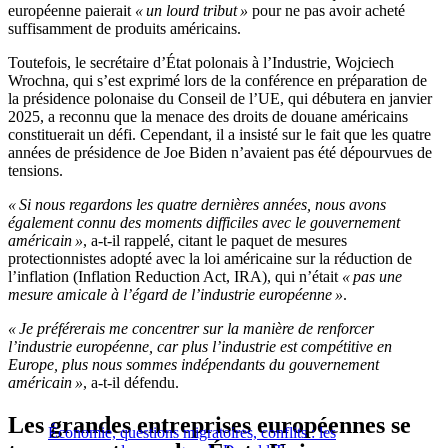
européenne paierait
« un lourd tribut »
pour ne pas avoir acheté
suffisamment de produits américains.
Toutefois, le secrétaire d’État polonais à l’Industrie, Wojciech
Wrochna, qui s’est exprimé lors de la conférence en préparation de
la présidence polonaise du Conseil de l’UE, qui débutera en janvier
2025, a reconnu que la menace des droits de douane américains
constituerait un défi. Cependant, il a insisté sur le fait que les quatre
années de présidence de Joe Biden n’avaient pas été dépourvues de
tensions.
« Si nous regardons les quatre dernières années, nous avons
également connu des moments difficiles avec le gouvernement
américain »
, a-t-il rappelé, citant le paquet de mesures
protectionnistes adopté avec la loi américaine sur la réduction de
l’inflation (Inflation Reduction Act, IRA), qui n’était
« pas une
mesure amicale à l’égard de l’industrie européenne »
.
« Je préférerais me concentrer sur la manière de renforcer
l’industrie européenne, car plus l’industrie est compétitive en
Europe, plus nous sommes indépendants du gouvernement
américain »
, a-t-il défendu.
Les grandes entreprises européennes se
Économie, questions migratoires, conflits : les