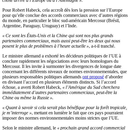
chose arrive à l’Europe ou à l’Allemagne ».
Pour Robert Habeck, cela accroît dès lors la pression sur l’Europe
pour qu’elle conclue des accords commerciaux avec d’autres régions
du monde, en particulier le bloc sud-américain Mercosur (Brésil,
Argentine, Paraguay, Uruguay) et l’Inde.
« Ce sont les États-Unis et la Chine qui sont nos plus grands
partenaires commerciaux, mais aussi peut-être les deux qui nous
posent le plus de problèmes à l’heure actuelle »
, a-t-il tranché.
Le ministre allemand a exhorté les décideurs politiques de l’UE à
conclure rapidement les négociations avec leurs homologues du
Mercosur. Il les invite à surmonter les divergences de longue date
concernant les différents niveaux de normes environnementales, que
plusieurs responsables politiques allemands
ont proposé
d’aborder
en divisant l’accord en plusieurs éléments distincts. Si l’accord
échoue, a averti Robert Habeck,
« l’Amérique du Sud cherchera
immédiatement d’autres partenaires commerciaux, peut-être la
Chine ou même la Russie ».
« Quant à savoir si cela serait plus bénéfique pour la forêt tropicale,
je m’interroge »
, mettant en lumière le fait que ces pays pourraient
imposer des normes environnementales moins strictes que l’UE.
Selon le ministre allemand, le
« prochain grand accord commercial