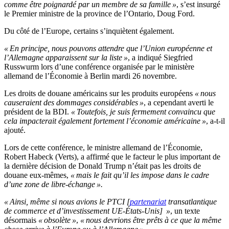
comme être poignardé par un membre de sa famille »
, s’est insurgé
le Premier ministre de la province de l’Ontario, Doug Ford.
Du côté de l’Europe, certains s’inquiètent également.
« En principe, nous pouvons attendre que l’Union européenne et
l’Allemagne apparaissent sur la liste »
, a indiqué Siegfried
Russwurm lors d’une conférence organisée par le ministère
allemand de l’Économie à Berlin mardi 26 novembre.
Les droits de douane américains sur les produits européens
« nous
causeraient des dommages considérables »
, a cependant averti le
président de la BDI.
« Toutefois, je suis fermement convaincu que
cela impacterait également fortement l’économie américaine »
, a-t-il
ajouté.
Lors de cette conférence, le ministre allemand de l’Économie,
Robert Habeck (Verts), a affirmé que le facteur le plus important de
la dernière décision de Donald Trump n’était pas les droits de
douane eux-mêmes,
« mais le fait qu’il les impose dans le cadre
d’une zone de libre-échange ».
« Ainsi, même si nous avions le PTCI [
partenariat
transatlantique
de commerce et d’investissement UE-États-Unis] »
, un texte
désormais
« obsolète »
,
« nous devrions être prêts à ce que la même