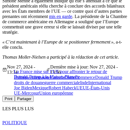
Simone Menne a également indiqué qu’elle s’attendait à ce que le
président américain réélu cherche à conclure des accords bilatéraux
avec les États membres de l’UE — ce contre quoi d’autres parties
prenantes ont récemment
mis en garde
. La présidente de la Chambre
de commerce américaine en Allemagne a souligné que l’Europe
commettrait une grave erreur si elle se laissait diviser par une telle
stratégie.
« C’est maintenant à l’Europe de se positionner fermement »
, a-t-
elle conclu.
Thomas Moller-Nielsen a participé à la rédaction de cet article.
Nov 27, 2024 -
Dernière mise à jour: Nov 27, 2024 -
La France mise sur l’UE pour affronter le retour de
13:34
13:56
Donald Trump à la Maison-Blanche
Politique
Allemagne
Canada
Chine
Commerce
Donald Trump
droits de douane
guerre commerciale
Inde
International
Joe Biden
Mexique
Robert Habeck
UE
UE-États-Unis
UE-Mercosur
Union européenne
Print
Partager
LES PLUS LUS
POLITIQUE