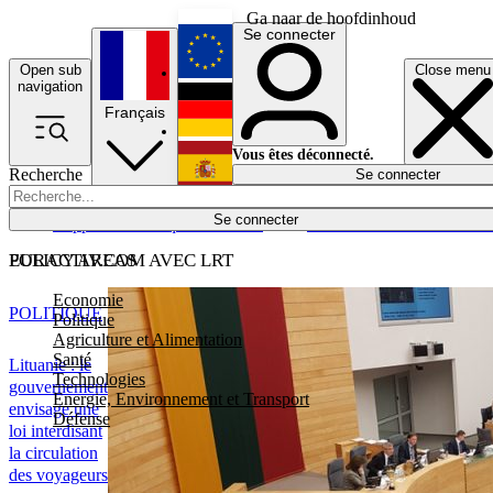
Ga naar de hoofdinhoud
Se connecter
Open sub
Close menu
English
navigation
Français
Deutsch
Vous êtes déconnecté.
Recherche
Se connecter
Español
Lumières éteintes
Se connecter
Rapporteur
Politique
Économie
Newsletters
Evénements
Em
POLICY AREAS
EURACTIV.COM AVEC LRT
Economie
POLITIQUE
Politique
Agriculture et Alimentation
Santé
Lituanie : le
Technologies
gouvernement
Energie, Environnement et Transport
envisage une
Défense
loi interdisant
la circulation
des voyageurs