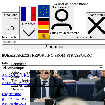
Ga naar de hoofdinhoud
Se connecter
Open sub
Close menu
English
navigation
Français
Deutsch
Vous êtes déconnecté.
Recherche
Se connecter
Español
Lumières éteintes
Se connecter
Rapporteur
Politique
Économie
Newsletters
Evénements
Em
POLICY AREAS
EURACTIV.COM REPORTING FROM STRASBOURG
Filter by section
Economie
Politique
Agriculture et Alimentation
AGRICULTURE
Santé
&
Technologies
ALIMENTATION
Energie, Environnement et Transport
Défense
L’agriculture,
grande absente du
premier discours