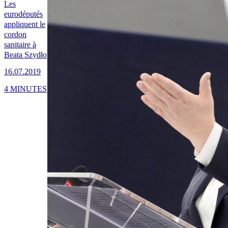
Les
eurodéputés
appliquent le
cordon
sanitaire à
Beata Szydło
16.07.2019
4 MINUTES