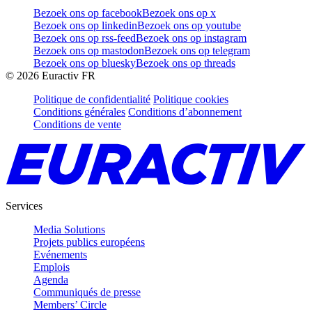
Bezoek ons op facebook
Bezoek ons op x
Bezoek ons op linkedin
Bezoek ons op youtube
Bezoek ons op rss-feed
Bezoek ons op instagram
Bezoek ons op mastodon
Bezoek ons op telegram
Bezoek ons op bluesky
Bezoek ons op threads
©
2026
Euractiv FR
Politique de confidentialité
Politique cookies
Conditions générales
Conditions d’abonnement
Conditions de vente
Services
Media Solutions
Projets publics européens
Evénements
Emplois
Agenda
Communiqués de presse
Members’ Circle