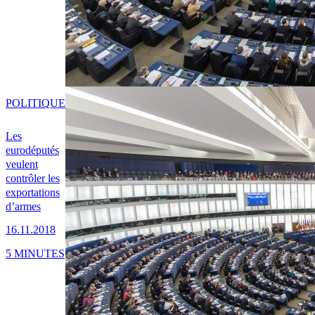
POLITIQUE
Les
eurodéputés
veulent
contrôler les
exportations
d’armes
16.11.2018
5 MINUTES