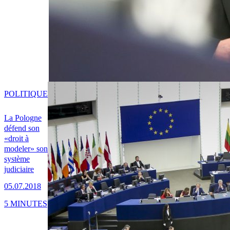
POLITIQUE
La Pologne
défend son
«droit à
modeler» son
système
judiciaire
05.07.2018
5 MINUTES