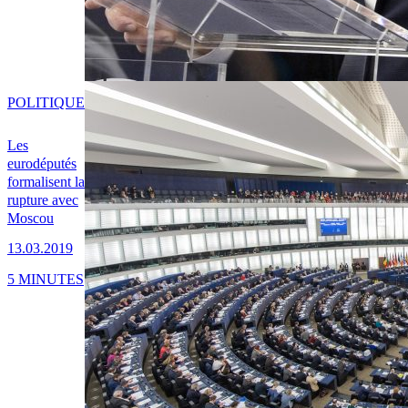
POLITIQUE
Les
eurodéputés
formalisent la
rupture avec
Moscou
13.03.2019
5 MINUTES