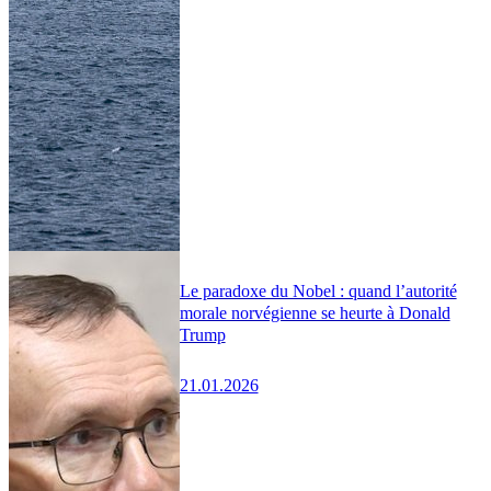
Le paradoxe du Nobel : quand l’autorité
morale norvégienne se heurte à Donald
Trump
21.01.2026