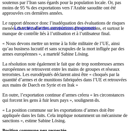
soutenus par l’Iran sans égards pour la population locale. Or, pas
moins de 95 % des exportations vers l’Arabie saoudite ont été
approuvées ces dernières années.
Le rapport dénonce donc l’inadéquation des évaluations de risques
Les ventes d’armes européennes progressent
menées dans le cadre des autorisations d’exportations, et surtout le
manque de contrôle liés à l’utilisation et à l’utilisateur final.
« Nous devons mettre un terme à la folie militaire de l’UE, ainsi
qu’au business lucratif et sans scrupules de la mort infligée par des
armes européennes », a martelé Sabine Lösing.
La résolution note également le fait que de trop nombreuses armes
européennes se retrouvent entre les mains de groupes et réseaux
terroristes. Les eurodéputés déclarent ainsi être « choqués par la
quantité d’armes et de munitions fabriquées dans l’UE et retrouvées
aux mains de Daech en Syrie et en Irak »
En outre, l’exportation continue d’armes créera « les circonstances
qui forcent les gens à fuir leurs pays », soulignent-ils.
« La position commune sur les exportations d’armes doit être
appliquée dans les faits. Cela implique notamment un mécanisme de
sanctions », estime Sabine Lösing.
Position commune peu respectée