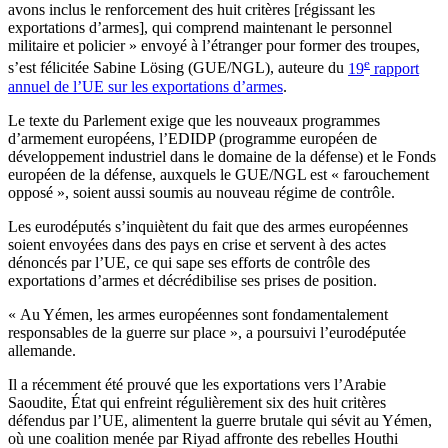
avons inclus le renforcement des huit critères [régissant les
exportations d’armes], qui comprend maintenant le personnel
militaire et policier » envoyé à l’étranger pour former des troupes,
e
s’est félicitée Sabine Lösing (GUE/NGL), auteure du
19
rapport
annuel de l’UE sur les exportations d’armes
.
Le texte du Parlement exige que les nouveaux programmes
d’armement européens, l’EDIDP (programme européen de
développement industriel dans le domaine de la défense) et le Fonds
européen de la défense, auxquels le GUE/NGL est « farouchement
opposé », soient aussi soumis au nouveau régime de contrôle.
Les eurodéputés s’inquiètent du fait que des armes européennes
soient envoyées dans des pays en crise et servent à des actes
dénoncés par l’UE, ce qui sape ses efforts de contrôle des
exportations d’armes et décrédibilise ses prises de position.
« Au Yémen, les armes européennes sont fondamentalement
responsables de la guerre sur place », a poursuivi l’eurodéputée
allemande.
Il a récemment été prouvé que les exportations vers l’Arabie
Saoudite, État qui enfreint régulièrement six des huit critères
défendus par l’UE, alimentent la guerre brutale qui sévit au Yémen,
où une coalition menée par Riyad affronte des rebelles Houthi