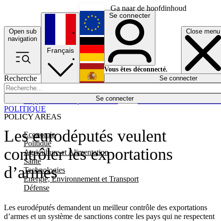
Ga naar de hoofdinhoud
Se connecter
Open sub
Close menu
English
navigation
Français
Deutsch
Vous êtes déconnecté.
Recherche
Se connecter
Español
Lumières éteintes
Se connecter
Rapporteur
Politique
Économie
Newsletters
Evénements
Em
POLITIQUE
POLICY AREAS
Les eurodéputés veulent
Economie
Politique
contrôler les exportations
Agriculture et Alimentation
Santé
d’armes
Technologies
Energie, Environnement et Transport
Défense
Les eurodéputés demandent un meilleur contrôle des exportations
d’armes et un système de sanctions contre les pays qui ne respectent