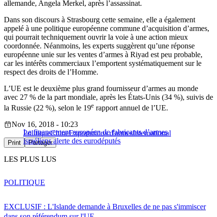
allemande, Angela Merkel, après l’assassinat.
Dans son discours à Strasbourg cette semaine, elle a également
appelé à une politique européenne commune d’acquisition d’armes,
qui pourrait techniquement ouvrir la voie à une action mieux
coordonnée. Néanmoins, les experts suggèrent qu’une réponse
européenne unie sur les ventes d’armes à Riyad est peu probable,
car les intérêts commerciaux l’emportent systématiquement sur le
respect des droits de l’Homme.
L’UE est le deuxième plus grand fournisseur d’armes au monde
avec 27 % de la part mondiale, après les États-Unis (34 %), suivis de
e
la Russie (22 %), selon le 19
rapport annuel de l’UE.
Nov 16, 2018 - 10:23
Le financement européen de fabricants d’armes
Politique
Chine
Exportations d'armes
International
israéliens alerte des eurodéputés
Print
Partager
LES PLUS LUS
POLITIQUE
EXCLUSIF : L'Islande demande à Bruxelles de ne pas s'immiscer
dans son référendum sur l'UE