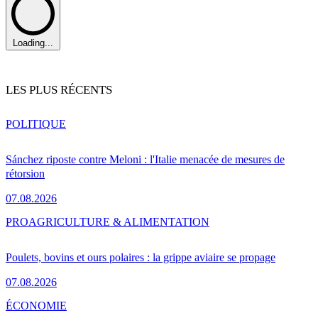
Loading...
LES PLUS RÉCENTS
POLITIQUE
Sánchez riposte contre Meloni : l'Italie menacée de mesures de
rétorsion
07.08.2026
PRO
AGRICULTURE & ALIMENTATION
Poulets, bovins et ours polaires : la grippe aviaire se propage
07.08.2026
ÉCONOMIE