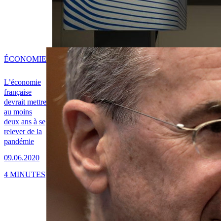
ÉCONOMIE
L’économie
française
devrait mettre
au moins
deux ans à se
relever de la
pandémie
09.06.2020
4 MINUTES