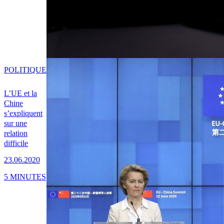
POLITIQUE
L’UE et la
Chine
s’expliquent
sur une
relation
difficile
23.06.2020
5 MINUTES