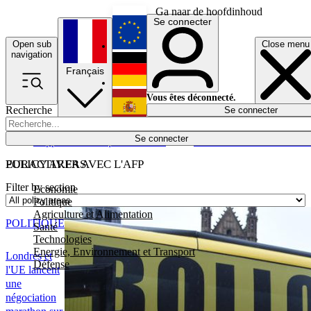
Ga naar de hoofdinhoud
Se connecter
Open sub
Close menu
English
navigation
Français
Deutsch
Vous êtes déconnecté.
Recherche
Se connecter
Español
Lumières éteintes
Se connecter
Rapporteur
Politique
Économie
Newsletters
Evénements
Em
POLICY AREAS
EURACTIV.FR AVEC L'AFP
Filter by section
Economie
Politique
Agriculture et Alimentation
POLITIQUE
Santé
Technologies
Energie, Environnement et Transport
Londres et
Défense
l'UE lancent
une
négociation