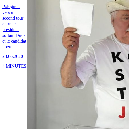
Pologne :
vers un
second tour
entre le
président
sortant Duda
et le candidat
libéral
28.06.2020
4 MINUTES