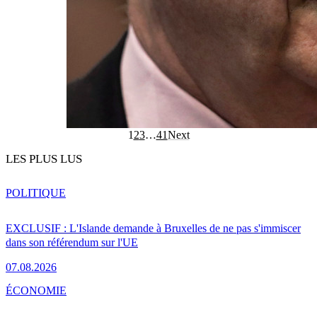
1
2
3
…
41
Next
LES PLUS LUS
POLITIQUE
EXCLUSIF : L'Islande demande à Bruxelles de ne pas s'immiscer
dans son référendum sur l'UE
07.08.2026
ÉCONOMIE