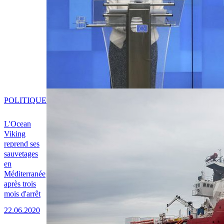
POLITIQUE
L'Ocean
Viking
reprend ses
sauvetages
en
Méditerranée
après trois
mois d'arrêt
22.06.2020