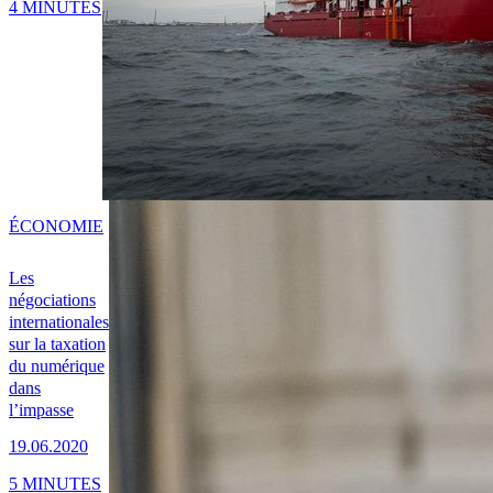
4 MINUTES
ÉCONOMIE
Les
négociations
internationales
sur la taxation
du numérique
dans
l’impasse
19.06.2020
5 MINUTES