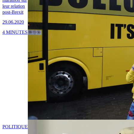
marathon sur
leur relation
post-Brexit
29.06.2020
4 MINUTES
POLITIQUE