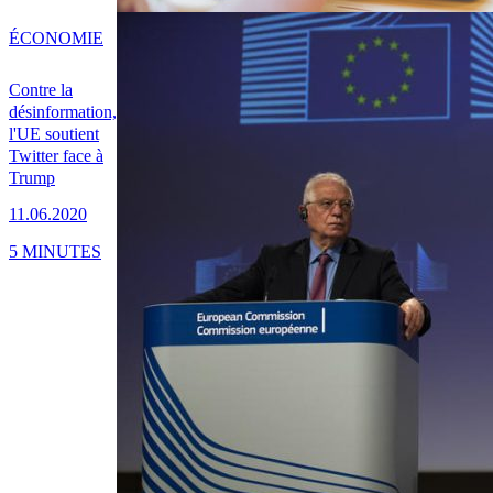
ÉCONOMIE
Contre la
désinformation,
l'UE soutient
Twitter face à
Trump
11.06.2020
5 MINUTES