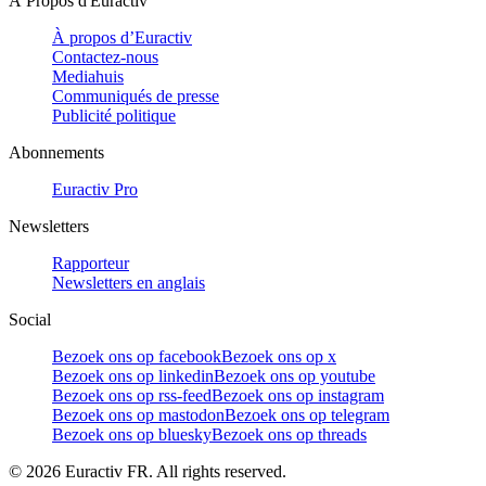
À Propos d'Euractiv
À propos d’Euractiv
Contactez-nous
Mediahuis
Communiqués de presse
Publicité politique
Abonnements
Euractiv Pro
Newsletters
Rapporteur
Newsletters en anglais
Social
Bezoek ons op facebook
Bezoek ons op x
Bezoek ons op linkedin
Bezoek ons op youtube
Bezoek ons op rss-feed
Bezoek ons op instagram
Bezoek ons op mastodon
Bezoek ons op telegram
Bezoek ons op bluesky
Bezoek ons op threads
©
2026
Euractiv FR. All rights reserved.