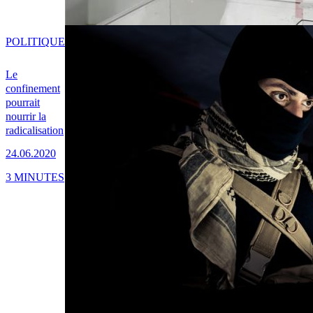
POLITIQUE
Le
confinement
pourrait
nourrir la
radicalisation
24.06.2020
3 MINUTES