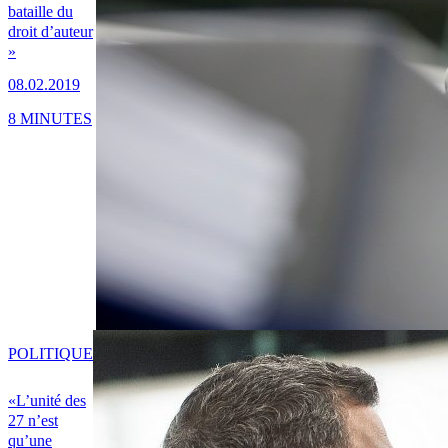
bataille du
droit d’auteur
»
08.02.2019
8 MINUTES
POLITIQUE
«L’unité des
27 n’est
qu’une