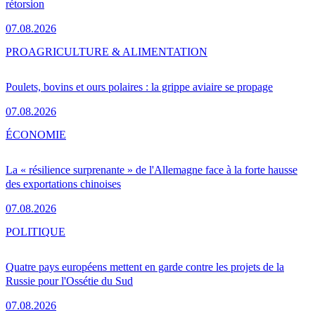
rétorsion
07.08.2026
PRO
AGRICULTURE & ALIMENTATION
Poulets, bovins et ours polaires : la grippe aviaire se propage
07.08.2026
ÉCONOMIE
La « résilience surprenante » de l'Allemagne face à la forte hausse
des exportations chinoises
07.08.2026
POLITIQUE
Quatre pays européens mettent en garde contre les projets de la
Russie pour l'Ossétie du Sud
07.08.2026