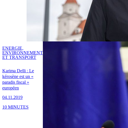
ENERGIE,
ENVIRONNEMENT
ET TRANSPORT
Karima Delli : Le
kérosène est un «
paradis fiscal »
européen
04.11.2019
10 MINUTES