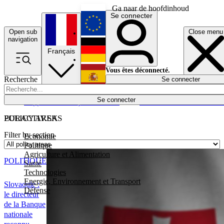
Ga naar de hoofdinhoud
Se connecter
Open sub
Close menu
English
navigation
Français
Deutsch
Vous êtes déconnecté.
Recherche
Se connecter
Español
Lumières éteintes
Se connecter
Rapporteur
Politique
Économie
Newsletters
Evénements
Em
POLICY AREAS
EURACTIV.SK
Filter by section
Economie
Politique
Agriculture et Alimentation
POLITIQUE
Santé
Technologies
Energie, Environnement et Transport
Slovaquie :
Défense
le directeur
de la Banque
nationale