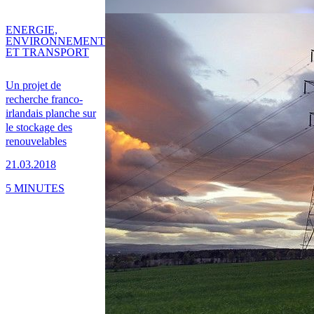
ENERGIE,
ENVIRONNEMENT
ET TRANSPORT
Un projet de
recherche franco-
irlandais planche sur
le stockage des
renouvelables
21.03.2018
5 MINUTES