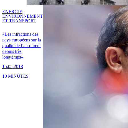
ENERGIE,
ENVIRONNEMENT
ET TRANSPORT
«Les infractions des
pays européens sur la
qualité de l’air durent
depuis très
longtemps»
15.05.2018
10 MINUTES