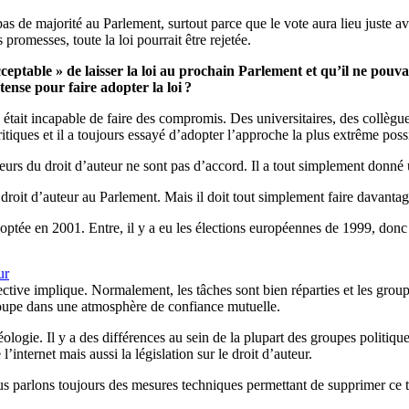
s de majorité au Parlement, surtout parce que le vote aura lieu juste ava
romesses, toute la loi pourrait être rejetée.
ceptable » de laisser la loi au prochain Parlement et qu’il ne pouva
tense pour faire adopter la loi ?
l était incapable de faire des compromis. Des universitaires, des collègu
ritiques et il a toujours essayé d’adopter l’approche la plus extrême poss
nteurs du droit d’auteur ne sont pas d’accord. Il a tout simplement donné
droit d’auteur au Parlement. Mais il doit tout simplement faire davantag
doptée en 2001. Entre, il y a eu les élections européennes de 1999, donc 
ur
ective implique. Normalement, les tâches sont bien réparties et les grou
roupe dans une atmosphère de confiance mutuelle.
déologie. Il y a des différences au sein de la plupart des groupes politi
’internet mais aussi la législation sur le droit d’auteur.
us parlons toujours des mesures techniques permettant de supprimer ce t