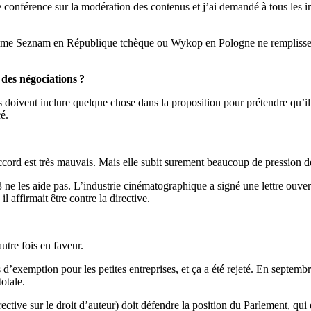
onférence sur la modération des contenus et j’ai demandé à tous les int
me Seznam en République tchèque ou Wykop en Pologne ne remplissent pa
 des négociations ?
s doivent inclure quelque chose dans la proposition pour prétendre qu’i
é.
cord est très mauvais. Mais elle subit surement beaucoup de pression de 
13 ne les aide pas. L’industrie cinématographique a signé une lettre ouve
affirmait être contre la directive.
utre fois en faveur.
as d’exemption pour les petites entreprises, et ça a été rejeté. En septem
otale.
rective sur le droit d’auteur) doit défendre la position du Parlement, q