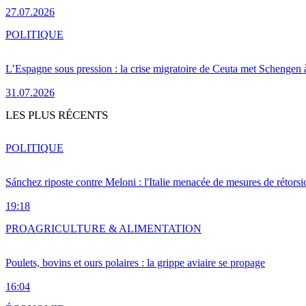
27.07.2026
POLITIQUE
L’Espagne sous pression : la crise migratoire de Ceuta met Schengen 
31.07.2026
LES PLUS RÉCENTS
POLITIQUE
Sánchez riposte contre Meloni : l'Italie menacée de mesures de rétorsi
19:18
PRO
AGRICULTURE & ALIMENTATION
Poulets, bovins et ours polaires : la grippe aviaire se propage
16:04