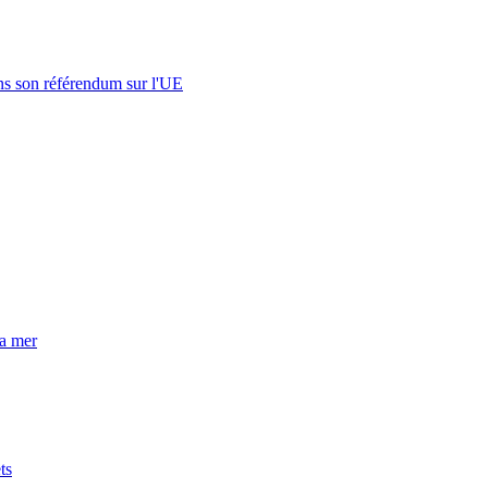
s son référendum sur l'UE
la mer
ts