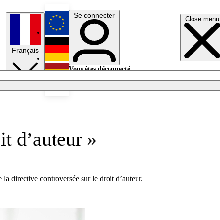
Se connecter
Close menu
English
Français
Deutsch
Vous êtes déconnecté.
Se connecter
Español
Lumières éteintes
it d’auteur »
la directive controversée sur le droit d’auteur.