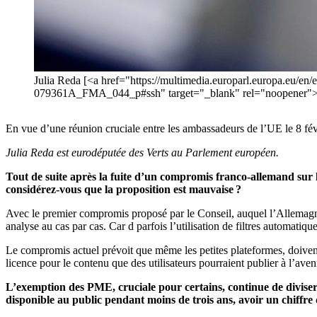
Julia Reda [<a href="https://multimedia.europarl.europa.eu/e
079361A_FMA_044_p#ssh" target="_blank" rel="noopener">
En vue d’une réunion cruciale entre les ambassadeurs de l’UE le 8 fév
Julia Reda est eurodéputée des Verts au Parlement européen.
Tout de suite après la fuite d’un compromis franco-allemand sur la
considérez-vous que la proposition est mauvaise ?
Avec le premier compromis proposé par le Conseil, auquel l’Allemagne s
analyse au cas par cas. Car d parfois l’utilisation de filtres automatiq
Le compromis actuel prévoit que même les petites plateformes, doivent
licence pour le contenu que des utilisateurs pourraient publier à l’aven
L’exemption des PME, cruciale pour certains, continue de diviser les
disponible au public pendant moins de trois ans, avoir un chiffre 