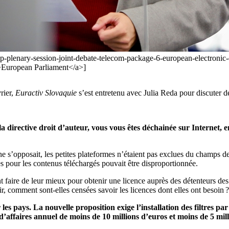
n/ep-plenary-session-joint-debate-telecom-package-6-european-electron
European Parliament</a>]
rier,
Euractiv Slovaquie
s’est entretenu avec Julia Reda pour discuter de 
 directive droit d’auteur, vous vous êtes déchainée sur Internet, e
’opposait, les petites plateformes n’étaient pas exclues du champs de la
ues pour les contenus téléchargés pouvait être disproportionnée.
 faire de leur mieux pour obtenir une licence auprès des détenteurs des
ir, comment sont-elles censées savoir les licences dont elles ont besoin ?
 pays. La nouvelle proposition exige l’installation des filtres par to
d’affaires annuel de moins de 10 millions d’euros et moins de 5 mil