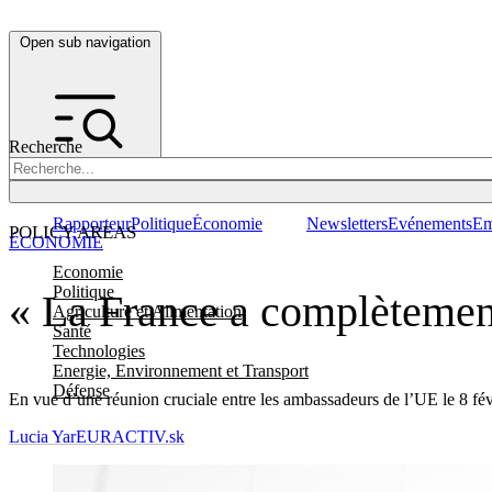
Open sub navigation
Recherche
Rapporteur
Politique
Économie
Newsletters
Evénements
Em
POLICY AREAS
ÉCONOMIE
Economie
Politique
« La France a complètement 
Agriculture et Alimentation
Santé
Technologies
Energie, Environnement et Transport
Défense
En vue d’une réunion cruciale entre les ambassadeurs de l’UE le 8 fév
Lucia Yar
EURACTIV.sk