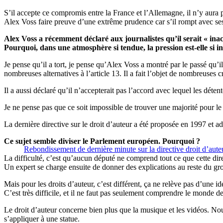
S’il accepte ce compromis entre la France et l’Allemagne, il n’y aura pa
Alex Voss faire preuve d’une extrême prudence car s’il rompt avec ses p
Alex Voss a récemment déclaré aux journalistes qu’il serait « inac
Pourquoi, dans une atmosphère si tendue, la pression est-elle si in
Je pense qu’il a tort, je pense qu’Alex Voss a montré par le passé qu’i
nombreuses alternatives à l’article 13. Il a fait l’objet de nombreuses c
Il a aussi déclaré qu’il n’accepterait pas l’accord avec lequel les déte
Je ne pense pas que ce soit impossible de trouver une majorité pour le 
La dernière directive sur le droit d’auteur a été proposée en 1997 et a
Ce sujet semble diviser le Parlement européen. Pourquoi ?
Rebondissement de dernière minute sur la directive droit d’aute
La difficulté, c’est qu’aucun député ne comprend tout ce que cette dir
Un expert se charge ensuite de donner des explications au reste du g
Mais pour les droits d’auteur, c’est différent, ça ne relève pas d’une i
C’est très difficile, et il ne faut pas seulement comprendre le monde de l
Le droit d’auteur concerne bien plus que la musique et les vidéos. No
s’appliquer à une statue.