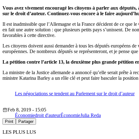
Vous avez vivement encouragé les citoyens à parler aux députés, à 
sur le droit d’auteur. Continuez-vous encore à le faire aujourd’hu
Il est inadmissible que l’Allemagne et la France décident de ce que le 
en fait une autre solution : que plusieurs petits pays s’unissent. De 
favorables à cette directive.
Les citoyens doivent aussi demander à tous les députés européens de vot
européennes. De nombreux députés se représenteront, et je pense que ç
La pétition contre l’article 13, la deuxième plus grande pétition en
La ministre de la Justice allemande a annoncé qu’elle serait prête à rec
ministre Katarina Barley a un rôle clé et peut faire basculer la positi
Les négociations se tendent au Parlement sur le droit d’auteur
Feb 8, 2019 - 15:05
Économie
droit d'auteur
Économie
Julia Reda
Print
Partager
LES PLUS LUS