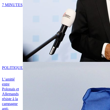
7 MINUTES
POLITIQUE
L’amitié
entre
Polonais et
Allemands
résiste à la
campagne
anti-