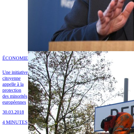
ÉCONOMIE
Une initiative
citoyenne
appelle à la
protection
des minorités
européennes
30.03.2018
4 MINUTES