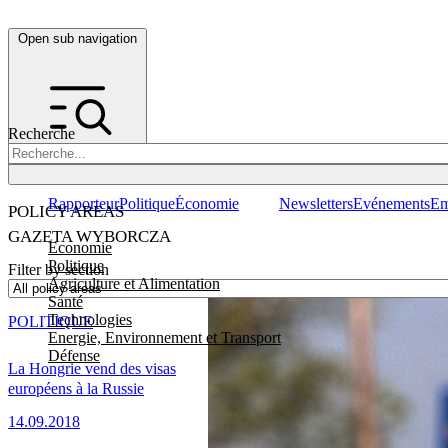
Open sub navigation
Recherche
Rapporteur
Politique
Économie
Newsletters
Evénements
Em
POLICY AREAS
GAZETA WYBORCZA
Economie
Politique
Filter by section
Agriculture et Alimentation
Santé
Technologies
POLITIQUE
Energie, Environnement et Transport
Défense
La Hongrie vend des visas
européens à la Russie
14.09.2018