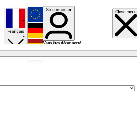
Se connecter
Close menu
English
Français
Deutsch
Vous êtes déconnecté.
Se connecter
Español
Lumières éteintes