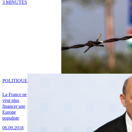
3 MINUTES
POLITIQUE
La France ne
veut plus
financer une
Europe
populiste
06.09.2018