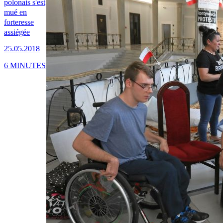
polonais s'est
mué en
forteresse
assiégée
25.05.2018
6 MINUTES