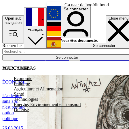
Ga naar de hoofdinhoud
Se connecter
Open sub
Close menu
English
navigation
Français
Deutsch
Vous êtes déconnecté.
Recherche
Se connecter
Español
Lumières éteintes
Se connecter
Rapporteur
Politique
Économie
Newsletters
Evénements
Em
POLICY AREAS
MARC UHRY
Economie
ÉCONOMIE
Politique
Agriculture et Alimentation
Santé
L’aide aux
Technologies
sans-abri
Energie, Environnement et Transport
n'est pas une
Défense
option
politique
26.03.2015