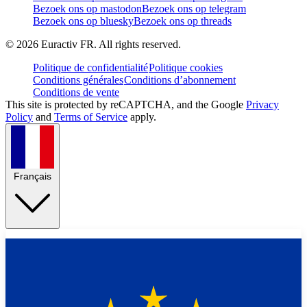
Bezoek ons op mastodon
Bezoek ons op telegram
Bezoek ons op bluesky
Bezoek ons op threads
©
2026
Euractiv FR. All rights reserved.
Politique de confidentialité
Politique cookies
Conditions générales
Conditions d’abonnement
Conditions de vente
This site is protected by reCAPTCHA, and the Google
Privacy
Policy
and
Terms of Service
apply.
Français