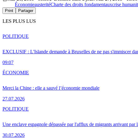
Économie
austerité
Charte des droits fondamentaux
crise humanit
Print
Partager
LES PLUS LUS
POLITIQUE
EXCLUSIF : L'Islande demande à Bruxelles de ne pas s'immiscer dan
09:07
ÉCONOMIE
Merci la Chine : elle a sauvé l’économie mondiale
27.07.2026
POLITIQUE
Une enclave espagnole dépassée par l'afflux de migrants arrivant par 
30.07.2026