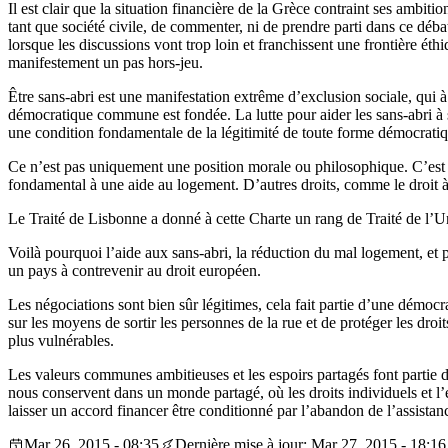
Il est clair que la situation financière de la Grèce contraint ses ambitio
tant que société civile, de commenter, ni de prendre parti dans ce débat.
lorsque les discussions vont trop loin et franchissent une frontière ét
manifestement un pas hors-jeu.
Être sans-abri est une manifestation extrême d’exclusion sociale, qui à
démocratique commune est fondée. La lutte pour aider les sans-abri à so
une condition fondamentale de la légitimité de toute forme démocrat
Ce n’est pas uniquement une position morale ou philosophique. C’est 
fondamental à une aide au logement. D’autres droits, comme le droit à la 
Le Traité de Lisbonne a donné à cette Charte un rang de Traité de l’U
Voilà pourquoi l’aide aux sans-abri, la réduction du mal logement, et 
un pays à contrevenir au droit européen.
Les négociations sont bien sûr légitimes, cela fait partie d’une démocr
sur les moyens de sortir les personnes de la rue et de protéger les droit
plus vulnérables.
Les valeurs communes ambitieuses et les espoirs partagés font partie 
nous conservent dans un monde partagé, où les droits individuels et l’ét
laisser un accord financer être conditionné par l’abandon de l’assistan
Mar 26, 2015 - 08:35
Dernière mise à jour: Mar 27, 2015 - 18:16