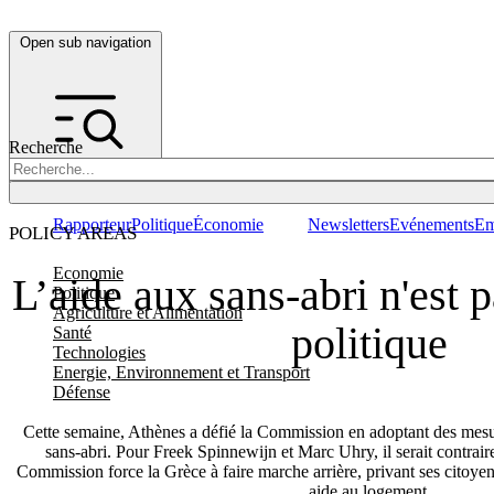
Open sub navigation
Recherche
Rapporteur
Politique
Économie
Newsletters
Evénements
Em
POLICY AREAS
Economie
L’aide aux sans-abri n'est 
Politique
Agriculture et Alimentation
politique
Santé
Technologies
Energie, Environnement et Transport
Défense
Cette semaine, Athènes a défié la Commission en adoptant des mesur
sans-abri. Pour Freek Spinnewijn et Marc Uhry, il serait contrair
Commission force la Grèce à faire marche arrière, privant ses citoyen
aide au logement.