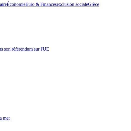
aire
Économie
Euro & Finances
exclusion sociale
Grèce
s son référendum sur l'UE
la mer