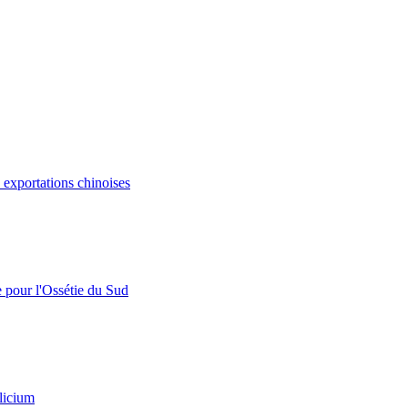
s exportations chinoises
e pour l'Ossétie du Sud
licium