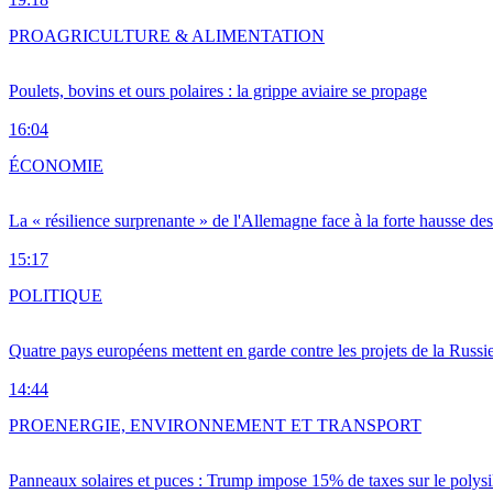
PRO
AGRICULTURE & ALIMENTATION
Poulets, bovins et ours polaires : la grippe aviaire se propage
16:04
ÉCONOMIE
La « résilience surprenante » de l'Allemagne face à la forte hausse de
15:17
POLITIQUE
Quatre pays européens mettent en garde contre les projets de la Russi
14:44
PRO
ENERGIE, ENVIRONNEMENT ET TRANSPORT
Panneaux solaires et puces : Trump impose 15% de taxes sur le polysi