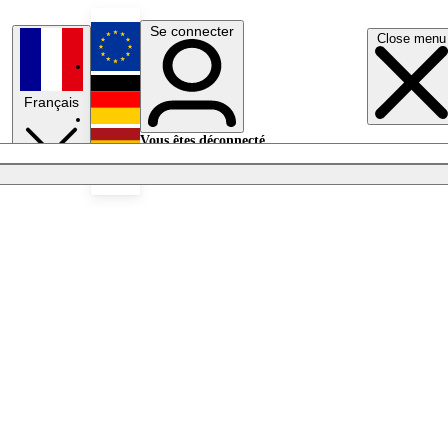
Se connecter
Close menu
English
Français
Deutsch
Vous êtes déconnecté.
Se connecter
Español
Lumières éteintes