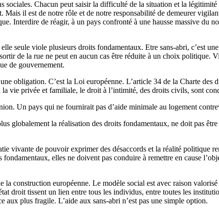
ns sociales. Chacun peut saisir la difficulté de la situation et la légitimi
 Mais il est de notre rôle et de notre responsabilité de demeurer vigilants
hique. Interdire de réagir, à un pays confronté à une hausse massive du no
 elle seule viole plusieurs droits fondamentaux. Etre sans-abri, c’est une
rtir de la rue ne peut en aucun cas être réduite à un choix politique. Vis
ique de gouvernement.
une obligation. C’est la Loi européenne. L’article 34 de la Charte des 
vie privée et familiale, le droit à l’intimité, des droits civils, sont con
nion. Un pays qui ne fournirait pas d’aide minimale au logement contrev
plus globalement la réalisation des droits fondamentaux, ne doit pas êt
atie vivante de pouvoir exprimer des désaccords et la réalité politique r
s fondamentaux, elles ne doivent pas conduire à remettre en cause l’object
de la construction européenne. Le modèle social est avec raison valoris
at droit tissent un lien entre tous les individus, entre toutes les institu
ce aux plus fragile. L’aide aux sans-abri n’est pas une simple option.