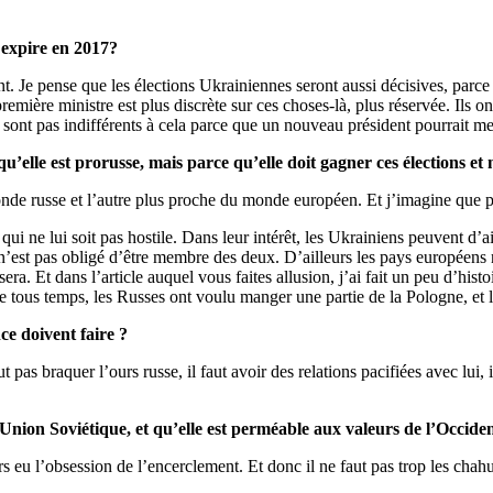
i expire en 2017?
nt. Je pense que les élections Ukrainiennes seront aussi décisives, parce
emière ministre est plus discrète sur ces choses-là, plus réservée. Ils on
 sont pas indifférents à cela parce que un nouveau président pourrait me
le est prorusse, mais parce qu’elle doit gagner ces élections et n
onde russe et l’autre plus proche du monde européen. Et j’imagine que p
e qui ne lui soit pas hostile. Dans leur intérêt, les Ukrainiens peuvent d
 n’est pas obligé d’être membre des deux. D’ailleurs les pays européen
ra. Et dans l’article auquel vous faites allusion, j’ai fait un peu d’his
e tous temps, les Russes ont voulu manger une partie de la Pologne, et l
ce doivent faire ?
ut pas braquer l’ours russe, il faut avoir des relations pacifiées avec lui, 
l’Union Soviétique, et qu’elle est perméable aux valeurs de l’Occide
rs eu l’obsession de l’encerclement. Et donc il ne faut pas trop les cha