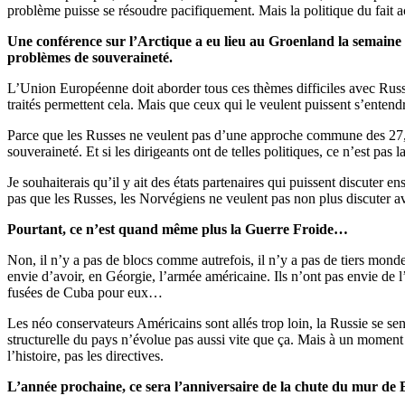
problème puisse se résoudre pacifiquement. Mais la politique du fait a
Une conférence sur l’Arctique a eu lieu au Groenland la semaine d
problèmes de souveraineté.
L’Union Européenne doit aborder tous ces thèmes difficiles avec Russie. 
traités permettent cela. Mais que ceux qui le veulent puissent s’enten
Parce que les Russes ne veulent pas d’une approche commune des 27, i
souveraineté. Et si les dirigeants ont de telles politiques, ce n’est pas
Je souhaiterais qu’il y ait des états partenaires qui puissent discuter 
pas que les Russes, les Norvégiens ne veulent pas non plus discuter av
Pourtant, ce n’est quand même plus la Guerre Froide…
Non, il n’y a pas de blocs comme autrefois, il n’y a pas de tiers mond
envie d’avoir, en Géorgie, l’armée américaine. Ils n’ont pas envie de l
fusées de Cuba pour eux…
Les néo conservateurs Américains sont allés trop loin, la Russie se se
structurelle du pays n’évolue pas aussi vite que ça. Mais à un moment d
l’histoire, pas les directives.
L’année prochaine, ce sera l’anniversaire de la chute du mur de Be