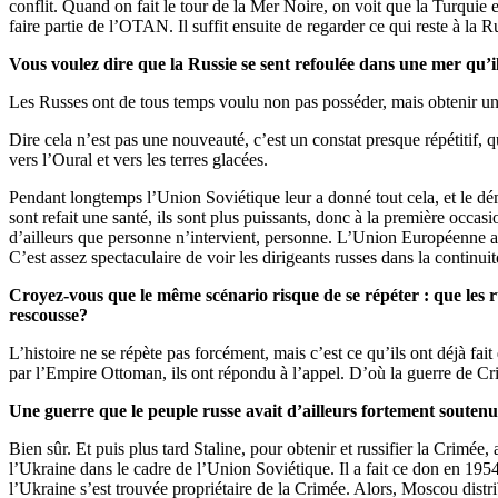
conflit. Quand on fait le tour de la Mer Noire, on voit que la Turqui
faire partie de l’OTAN. Il suffit ensuite de regarder ce qui reste à l
Vous voulez dire que la Russie se sent refoulée dans une mer qu’i
Les Russes ont de tous temps voulu non pas posséder, mais obtenir un d
Dire cela n’est pas une nouveauté, c’est un constat presque répétitif, 
vers l’Oural et vers les terres glacées.
Pendant longtemps l’Union Soviétique leur a donné tout cela, et le démant
sont refait une santé, ils sont plus puissants, donc à la première occas
d’ailleurs que personne n’intervient, personne. L’Union Européenne a d’ai
C’est assez spectaculaire de voir les dirigeants russes dans la continuit
Croyez-vous que le même scénario risque de se répéter : que les 
rescousse?
L’histoire ne se répète pas forcément, mais c’est ce qu’ils ont déjà f
par l’Empire Ottoman, ils ont répondu à l’appel. D’où la guerre de C
Une guerre que le peuple russe avait d’ailleurs fortement souten
Bien sûr. Et puis plus tard Staline, pour obtenir et russifier la Crimée,
l’Ukraine dans le cadre de l’Union Soviétique. Il a fait ce don en 1954
l’Ukraine s’est trouvée propriétaire de la Crimée. Alors, Moscou distr