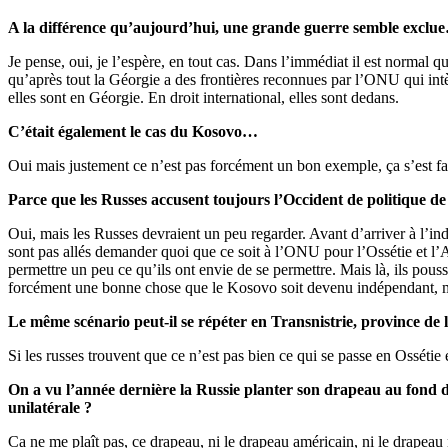
A la différence qu’aujourd’hui, une grande guerre semble exclu
Je pense, oui, je l’espère, en tout cas. Dans l’immédiat il est normal q
qu’après tout la Géorgie a des frontières reconnues par l’ONU qui intè
elles sont en Géorgie. En droit international, elles sont dedans.
C’était également le cas du Kosovo…
Oui mais justement ce n’est pas forcément un bon exemple, ça s’est fai
Parce que les Russes accusent toujours l’Occident de politique 
Oui, mais les Russes devraient un peu regarder. Avant d’arriver à l’
sont pas allés demander quoi que ce soit à l’ONU pour l’Ossétie et l’Ab
permettre un peu ce qu’ils ont envie de se permettre. Mais là, ils pous
forcément une bonne chose que le Kosovo soit devenu indépendant, mai
Le même scénario peut-il se répéter en Transnistrie, province de 
Si les russes trouvent que ce n’est pas bien ce qui se passe en Ossétie 
On a vu l’année dernière la Russie planter son drapeau au fond du
unilatérale ?
Ca ne me plaît pas, ce drapeau, ni le drapeau américain, ni le drapeau n