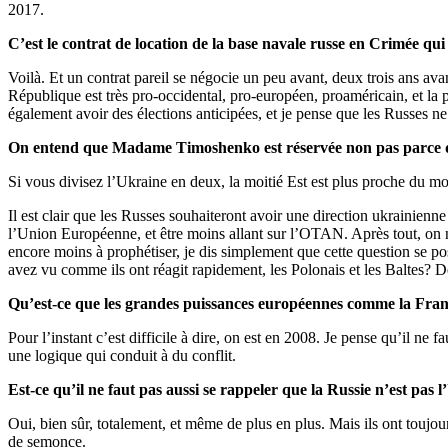
2017.
C’est le contrat de location de la base navale russe en Crimée qu
Voilà. Et un contrat pareil se négocie un peu avant, deux trois ans ava
République est très pro-occidental, pro-européen, proaméricain, et la pr
également avoir des élections anticipées, et je pense que les Russes ne
On entend que Madame Timoshenko est réservée non pas parce qu’el
Si vous divisez l’Ukraine en deux, la moitié Est est plus proche du m
Il est clair que les Russes souhaiteront avoir une direction ukrainienn
l’Union Européenne, et être moins allant sur l’OTAN. Après tout, on
encore moins à prophétiser, je dis simplement que cette question se pose
avez vu comme ils ont réagit rapidement, les Polonais et les Baltes? D
Qu’est-ce que les grandes puissances européennes comme la Fran
Pour l’instant c’est difficile à dire, on est en 2008. Je pense qu’il ne fa
une logique qui conduit à du conflit.
Est-ce qu’il ne faut pas aussi se rappeler que la Russie n’est pas 
Oui, bien sûr, totalement, et même de plus en plus. Mais ils ont toujou
de semonce.