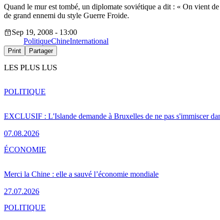
Quand le mur est tombé, un diplomate soviétique a dit : « On vient de 
de grand ennemi du style Guerre Froide.
Sep 19, 2008 - 13:00
Politique
Chine
International
Print
Partager
LES PLUS LUS
POLITIQUE
EXCLUSIF : L'Islande demande à Bruxelles de ne pas s'immiscer dan
07.08.2026
ÉCONOMIE
Merci la Chine : elle a sauvé l’économie mondiale
27.07.2026
POLITIQUE