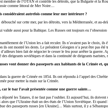
e est membre de l’OTAN et contrôle les détroits, que la Bulgarie et la
a Russie comme littoral de Mer Noire…
ls considéraient autrefois comme leur mer intérieure ?
ébouché sur cette mer, par les détroits, vers la Méditerranée, et au-de
qui valide aussi pour la Baltique. Les Russes ont toujours eu l’obsession 
èlement de l’Union les a fait reculer. Ils n’avaient pas le choix, ils étaie
ion ils ont montré les dents. Le président Géorgien n’a peut être pas été 
lleurs bien fait de négocier le cesser le feu pour arrêter la guerre. Aprè
é des dirigeants soviétiques et dans la continuité de dirigeants tsaristes,
russes vont donner des passeports aux habitants de la Crimée et, 
ait dans la guerre de Crimée en 1854. Ils ont répondu à l’appel des Chré
rimée pour mettre la main sur la Crimée.
u, car le tsar l’avait présentée comme une guerre sainte…
 a déporté les Tatares, il ne faut pas l’oublier. Et aujourd’hui, ils doive
 alors que l’Ukraine était un des états de l’Union Soviétique. Et quand 
ibue des passeports russes [en Ukraine]… Mais surtout, il y a Sébastopo