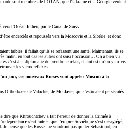
 Roumanie sont membres de l’OTAN, que l’Ukraine et la Géorgie veulent
là vers l’Océan Indien, par le Canal de Suez.
d’être encerclés et repoussés vers la Moscovie et la Sibérie, et donc
nt faibles, il fallait qu’ils se refassent une santé. Maintenant, ils se
très malin, en tout cas les autres ont saisi l’occasion… On a bien vu
s c’est à la diplomatie de prendre le relais, si tant est qu’on y arrive.
 retrouver les vieux réflexes.
qu’un jour, ces nouveaux Russes vont appeler Moscou à la
tiens Orthodoxes de Valachie, de Moldavie, qui s’estimaient persécutés
nt se dire que Khrouchtchev a fait l’erreur de donner la Crimée à
l’indépendance s’est faite et que l’empire Soviétique s’est désagrégé,
l. Je pense que les Russes ne voudront pas quitter Sébastopol, en