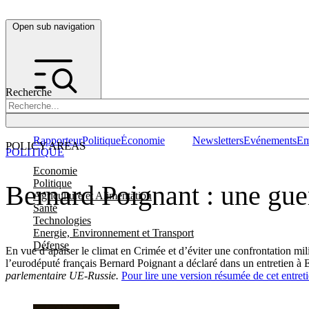
Open sub navigation
Recherche
Rapporteur
Politique
Économie
Newsletters
Evénements
Em
POLICY AREAS
POLITIQUE
Economie
Politique
Bernard Poignant : une gue
Agriculture et Alimentation
Santé
Technologies
Energie, Environnement et Transport
Défense
En vue d’apaiser le climat en Crimée et d’éviter une confrontation mil
l’eurodéputé français Bernard Poignant a déclaré dans un entretie
parlementaire UE-Russie.
Pour lire une version résumée de cet entretie