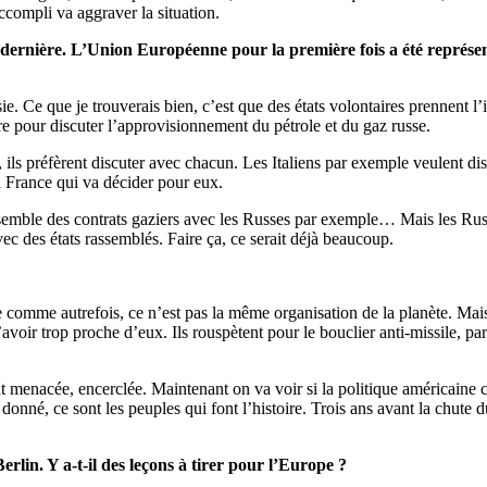
ccompli va aggraver la situation.
ernière. L’Union Européenne pour la première fois a été représentée
Ce que je trouverais bien, c’est que des états volontaires prennent l’init
dre pour discuter l’approvisionnement du pétrole et du gaz russe.
ls préfèrent discuter avec chacun. Les Italiens par exemple veulent di
 la France qui va décider pour eux.
ensemble des contrats gaziers avec les Russes par exemple… Mais les Russes
ec des états rassemblés. Faire ça, ce serait déjà beaucoup.
e comme autrefois, ce n’est pas la même organisation de la planète. Mais
’avoir trop proche d’eux. Ils rouspètent pour le bouclier anti-missile, pa
nt menacée, encerclée. Maintenant on va voir si la politique américaine 
onné, ce sont les peuples qui font l’histoire. Trois ans avant la chute 
rlin. Y a-t-il des leçons à tirer pour l’Europe ?