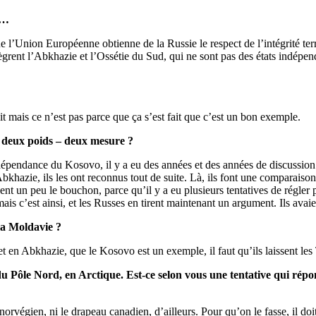
e…
ue l’Union Européenne obtienne de la Russie le respect de l’intégrité terr
grent l’Abkhazie et l’Ossétie du Sud, qui ne sont pas des états indépen
t mais ce n’est pas parce que ça s’est fait que c’est un bon exemple.
de deux poids – deux mesure ?
indépendance du Kosovo, il y a eu des années et des années de discussi
khazie, ils les ont reconnus tout de suite. Là, ils font une comparaison q
sent un peu le bouchon, parce qu’il y a eu plusieurs tentatives de régle
s c’est ainsi, et les Russes en tirent maintenant un argument. Ils ava
la Moldavie ?
et en Abkhazie, que le Kosovo est un exemple, il faut qu’ils laissent les 
 Pôle Nord, en Arctique. Est-ce selon vous une tentative qui répon
orvégien, ni le drapeau canadien, d’ailleurs. Pour qu’on le fasse, il doi