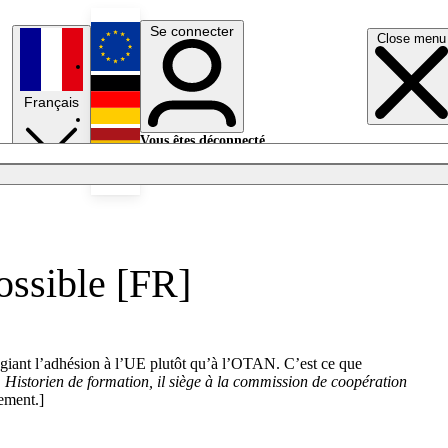
Se connecter
Close menu
English
Français
Deutsch
Vous êtes déconnecté.
Se connecter
Español
Lumières éteintes
ossible [FR]
ilégiant l’adhésion à l’UE plutôt qu’à l’OTAN. C’est ce que
 Historien de formation, il siège à la commission de coopération
ement.]