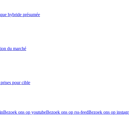
taque hybride présumée
ation du marché
prises pour cible
in
Bezoek ons op youtube
Bezoek ons op rss-feed
Bezoek ons op instag