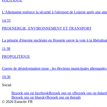
POLITIQUE
L'Allemagne renforce la sécurité à l'aéroport de Leipzig après une at
14:33
PRO
ENERGIE, ENVIRONNEMENT ET TRANSPORT
La pénurie d'énergie nucléaire en Hongrie ouvre la voie à la libéralis
11:38
PRO
POLITIQUE
Guerre de désinformation russe : les élections municipales allemandes 
10:36
Social
Bezoek ons op facebook
Bezoek ons op x
Bezoek ons op linked
Bezoek ons op bluesky
Bezoek ons op threads
©
2026
Euractiv FR