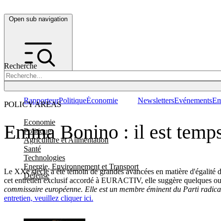
Open sub navigation
Recherche
Rapporteur
Politique
Économie
Newsletters
Evénements
Em
POLICY AREAS
Economie
Emma Bonino : il est temps
Politique
Agriculture et Alimentation
Santé
Technologies
Energie, Environnement et Transport
Le XXe siècle a été témoin de grandes avancées en matière d'égalité de
Défense
cet entretien exclusif accordé à EURACTIV, elle suggère quelques out
commissaire européenne. Elle est un membre éminent du Parti radical 
entretien, veuillez cliquer ici.