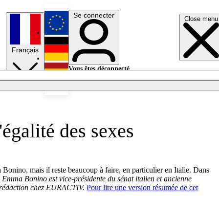
Se connecter
Close menu
English
Français
Deutsch
Vous êtes déconnecté.
Se connecter
Español
Lumières éteintes
égalité des sexes
onino, mais il reste beaucoup à faire, en particulier en Italie. Dans
.
Emma Bonino est vice-présidente du sénat italien et ancienne
 la rédaction chez EURACTIV.
Pour lire une version résumée de cet