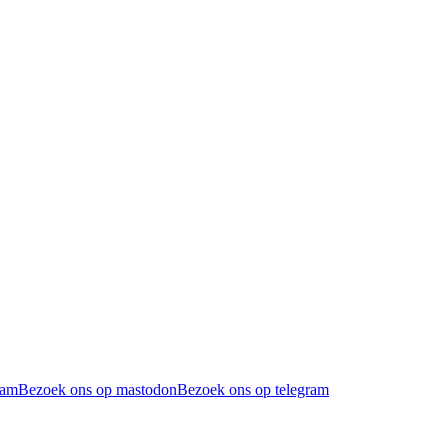
ram
Bezoek ons op mastodon
Bezoek ons op telegram