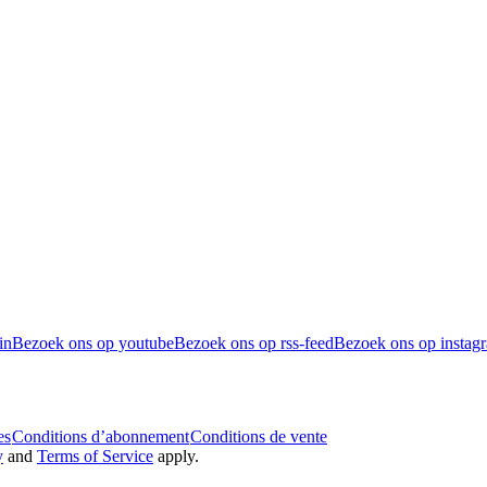
in
Bezoek ons op youtube
Bezoek ons op rss-feed
Bezoek ons op instag
es
Conditions d’abonnement
Conditions de vente
y
and
Terms of Service
apply.