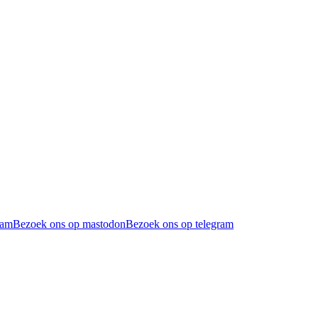
ram
Bezoek ons op mastodon
Bezoek ons op telegram