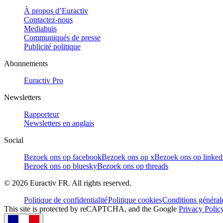
À propos d’Euractiv
Contactez-nous
Mediahuis
Communiqués de presse
Publicité politique
Abonnements
Euractiv Pro
Newsletters
Rapporteur
Newsletters en anglais
Social
Bezoek ons op facebook
Bezoek ons op x
Bezoek ons op linked
Bezoek ons op bluesky
Bezoek ons op threads
©
2026
Euractiv FR. All rights reserved.
Politique de confidentialité
Politique cookies
Conditions général
This site is protected by reCAPTCHA, and the Google
Privacy Polic