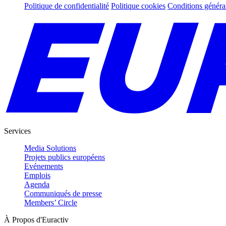
Politique de confidentialité
Politique cookies
Conditions généra
Services
Media Solutions
Projets publics européens
Evénements
Emplois
Agenda
Communiqués de presse
Members’ Circle
À Propos d'Euractiv