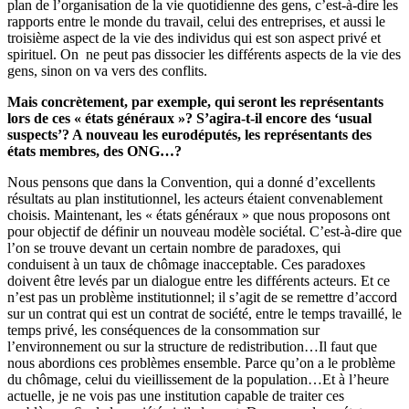
plan de l’organisation de la vie quotidienne des gens, c’est-à-dire les
rapports entre le monde du travail, celui des entreprises, et aussi le
troisième aspect de la vie des individus qui est son aspect privé et
spirituel. On ne peut pas dissocier les différents aspects de la vie des
gens, sinon on va vers des conflits.
Mais concrètement, par exemple, qui seront les représentants
lors de ces « états généraux »? S’agira-t-il encore des ‘usual
suspects’? A nouveau les eurodéputés, les représentants des
états membres, des ONG…?
Nous pensons que dans la Convention, qui a donné d’excellents
résultats au plan institutionnel, les acteurs étaient convenablement
choisis. Maintenant, les « états généraux » que nous proposons ont
pour objectif de définir un nouveau modèle sociétal. C’est-à-dire que
l’on se trouve devant un certain nombre de paradoxes, qui
conduisent à un taux de chômage inacceptable. Ces paradoxes
doivent être levés par un dialogue entre les différents acteurs. Et ce
n’est pas un problème institutionnel; il s’agit de se remettre d’accord
sur un contrat qui est un contrat de société, entre le temps travaillé, le
temps privé, les conséquences de la consommation sur
l’environnement ou sur la structure de redistribution…Il faut que
nous abordions ces problèmes ensemble. Parce qu’on a le problème
du chômage, celui du vieillissement de la population…Et à l’heure
actuelle, je ne vois pas une institution capable de traiter ces