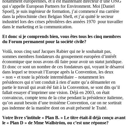
notamment européennes, et il est maintenant directeur d’une ONG
qui s’appelle European Partners for Environment. Moi [Daniel
Spoel], je suis ingénieur de formation, j’ai commencé ma carrière
dans la pétrochimie chez Belgian Shell, et j’ai quitté le secteur
industriel lors des crises pétrolières des années 1970 pour travailler
dans le marketing et la communication.
Et donc si je comprends bien, vous êtes tous les cinq membres
du Forum permanent pour la société civile?
Voilà, nous cinq sauf Jacques Rabier qui ne le souhaitait pas,
sommes membres fondateurs du groupement européen d’intérêt
économique que nous avons dû faire pour avoir un statut juridique.
Et donc ce sont un nombre de ces fondateurs qui, voyant le désarroi
dans lequel se trouvait l’Europe après la Convention, les deux
« non » et toute la période intermédiaire – notamment les
présidences qui n’ont conduit à rien d’autre qu’a démanteler en
partie le travail qui avait été fait à la Convention, se sont dits qu’il
fallait essayer d’imprimer une vision. Déjà en 2003, on était
convaincus, compte tenu de la crise pendant la présidence italienne,
qu’on aurait besoin d’une troisième Convention, car on ne sortirait
pas indemne de la manière dont on avait présenté le Traité.
Votre livre s’intitule « Plan B. » Le titre était-il déjà conçu avant
le « Plan D » de Mme Wallström, ou c’est une réponse?