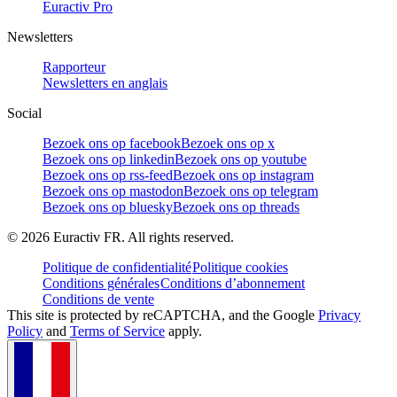
Euractiv Pro
Newsletters
Rapporteur
Newsletters en anglais
Social
Bezoek ons op facebook
Bezoek ons op x
Bezoek ons op linkedin
Bezoek ons op youtube
Bezoek ons op rss-feed
Bezoek ons op instagram
Bezoek ons op mastodon
Bezoek ons op telegram
Bezoek ons op bluesky
Bezoek ons op threads
©
2026
Euractiv FR. All rights reserved.
Politique de confidentialité
Politique cookies
Conditions générales
Conditions d’abonnement
Conditions de vente
This site is protected by reCAPTCHA, and the Google
Privacy
Policy
and
Terms of Service
apply.