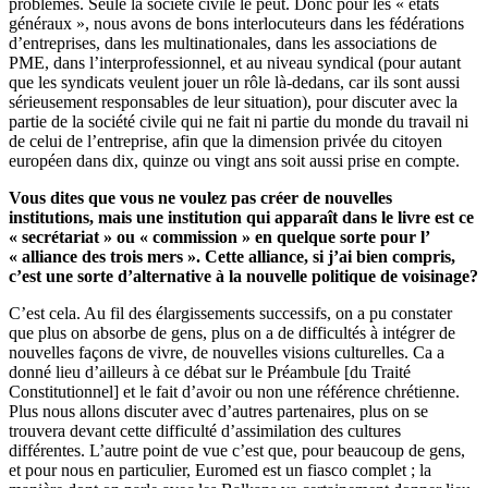
problèmes. Seule la société civile le peut. Donc pour les « états
généraux », nous avons de bons interlocuteurs dans les fédérations
d’entreprises, dans les multinationales, dans les associations de
PME, dans l’interprofessionnel, et au niveau syndical (pour autant
que les syndicats veulent jouer un rôle là-dedans, car ils sont aussi
sérieusement responsables de leur situation), pour discuter avec la
partie de la société civile qui ne fait ni partie du monde du travail ni
de celui de l’entreprise, afin que la dimension privée du citoyen
européen dans dix, quinze ou vingt ans soit aussi prise en compte.
Vous dites que vous ne voulez pas créer de nouvelles
institutions, mais une institution qui apparaît dans le livre est ce
« secrétariat » ou « commission » en quelque sorte pour l’
« alliance des trois mers ». Cette alliance, si j’ai bien compris,
c’est une sorte d’alternative à la nouvelle politique de voisinage?
C’est cela. Au fil des élargissements successifs, on a pu constater
que plus on absorbe de gens, plus on a de difficultés à intégrer de
nouvelles façons de vivre, de nouvelles visions culturelles. Ca a
donné lieu d’ailleurs à ce débat sur le Préambule [du Traité
Constitutionnel] et le fait d’avoir ou non une référence chrétienne.
Plus nous allons discuter avec d’autres partenaires, plus on se
trouvera devant cette difficulté d’assimilation des cultures
différentes. L’autre point de vue c’est que, pour beaucoup de gens,
et pour nous en particulier, Euromed est un fiasco complet ; la