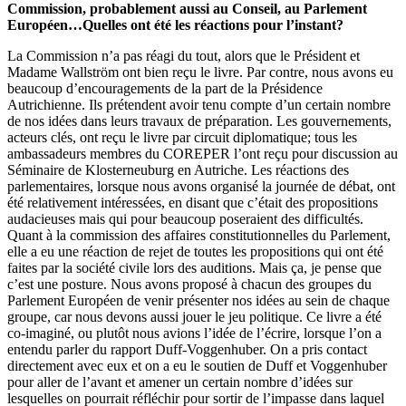
Commission, probablement aussi au Conseil, au Parlement
Européen…Quelles ont été les réactions pour l’instant?
La Commission n’a pas réagi du tout, alors que le Président et
Madame Wallström ont bien reçu le livre. Par contre, nous avons eu
beaucoup d’encouragements de la part de la Présidence
Autrichienne. Ils prétendent avoir tenu compte d’un certain nombre
de nos idées dans leurs travaux de préparation. Les gouvernements,
acteurs clés, ont reçu le livre par circuit diplomatique; tous les
ambassadeurs membres du COREPER l’ont reçu pour discussion au
Séminaire de Klosterneuburg en Autriche. Les réactions des
parlementaires, lorsque nous avons organisé la journée de débat, ont
été relativement intéressées, en disant que c’était des propositions
audacieuses mais qui pour beaucoup poseraient des difficultés.
Quant à la commission des affaires constitutionnelles du Parlement,
elle a eu une réaction de rejet de toutes les propositions qui ont été
faites par la société civile lors des auditions. Mais ça, je pense que
c’est une posture. Nous avons proposé à chacun des groupes du
Parlement Européen de venir présenter nos idées au sein de chaque
groupe, car nous devons aussi jouer le jeu politique. Ce livre a été
co-imaginé, ou plutôt nous avions l’idée de l’écrire, lorsque l’on a
entendu parler du rapport Duff-Voggenhuber. On a pris contact
directement avec eux et on a eu le soutien de Duff et Voggenhuber
pour aller de l’avant et amener un certain nombre d’idées sur
lesquelles on pourrait réfléchir pour sortir de l’impasse dans laquel