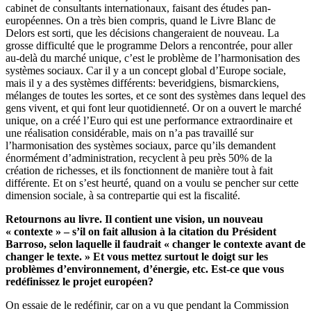
cabinet de consultants internationaux, faisant des études pan-
européennes. On a très bien compris, quand le Livre Blanc de
Delors est sorti, que les décisions changeraient de nouveau. La
grosse difficulté que le programme Delors a rencontrée, pour aller
au-delà du marché unique, c’est le problème de l’harmonisation des
systèmes sociaux. Car il y a un concept global d’Europe sociale,
mais il y a des systèmes différents: beveridgiens, bismarckiens,
mélanges de toutes les sortes, et ce sont des systèmes dans lequel des
gens vivent, et qui font leur quotidienneté. Or on a ouvert le marché
unique, on a créé l’Euro qui est une performance extraordinaire et
une réalisation considérable, mais on n’a pas travaillé sur
l’harmonisation des systèmes sociaux, parce qu’ils demandent
énormément d’administration, recyclent à peu près 50% de la
création de richesses, et ils fonctionnent de manière tout à fait
différente. Et on s’est heurté, quand on a voulu se pencher sur cette
dimension sociale, à sa contrepartie qui est la fiscalité.
Retournons au livre. Il contient une vision, un nouveau
« contexte » – s’il on fait allusion à la citation du Président
Barroso, selon laquelle il faudrait « changer le contexte avant de
changer le texte. » Et vous mettez surtout le doigt sur les
problèmes d’environnement, d’énergie, etc. Est-ce que vous
redéfinissez le projet européen?
On essaie de le redéfinir, car on a vu que pendant la Commission