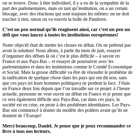
on se trouve. Donc à titre individuel, il y a eu de la sympathie de la
part des parlementaires, mais en tant qu’institution, on a un certain
blocage, avec des réactions qui sont toujours les mêmes: on ne doit
toucher à rien, sinon on va rouvrir la boîte de Pandorre.
C’est un peu normal qu’ils réagissent ainsi, car c’est un peu un
défi que vous lancez à toutes les institutions européennes!
Notre objectif était de mettre les choses en débat. On ne prétend pas
avoir la solution! Nous allons, à partir du mois de juin, essayer
d’organiser des débats là où c’est le plus difficile – à savoir en
France et aux Pays-Bas – et essayer de poursuivre avec les
parlementaires et dans les institutions comme le Comité Economique
et Social. Mais la grosse difficulté va être de résoudre le problème de
la ratification de quelque chose dans les pays qui ont dit non, sans
que ces pays (et leurs hommes politiques) ne perdent la face. J’étais
en France deux fois depuis que l’on travaille sur ce projet: à l’heure
actuelle, personne ne veut ouvrir un débat en France et je pense que
ce sera également difficile aux Pays-Bas, car dans ces pays, la
société est en crise, en proie à des problèmes identitiaires. Les Pays-
Bas ont commencé à douter du modèle des polders avant qu’ils ne
doutent de l’Europe!
Merci beaucoup, Daniel. Je pense que je peux recommander ce
livre à tous nos lecteurs.