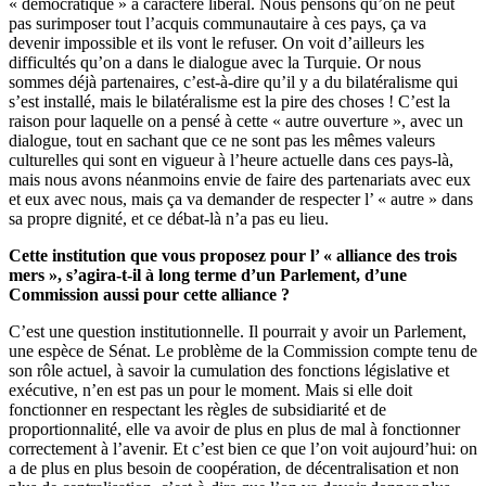
« démocratique » à caractère libéral. Nous pensons qu’on ne peut
pas surimposer tout l’acquis communautaire à ces pays, ça va
devenir impossible et ils vont le refuser. On voit d’ailleurs les
difficultés qu’on a dans le dialogue avec la Turquie. Or nous
sommes déjà partenaires, c’est-à-dire qu’il y a du bilatéralisme qui
s’est installé, mais le bilatéralisme est la pire des choses ! C’est la
raison pour laquelle on a pensé à cette « autre ouverture », avec un
dialogue, tout en sachant que ce ne sont pas les mêmes valeurs
culturelles qui sont en vigueur à l’heure actuelle dans ces pays-là,
mais nous avons néanmoins envie de faire des partenariats avec eux
et eux avec nous, mais ça va demander de respecter l’ « autre » dans
sa propre dignité, et ce débat-là n’a pas eu lieu.
Cette institution que vous proposez pour l’ « alliance des trois
mers », s’agira-t-il à long terme d’un Parlement, d’une
Commission aussi pour cette alliance ?
C’est une question institutionnelle. Il pourrait y avoir un Parlement,
une espèce de Sénat. Le problème de la Commission compte tenu de
son rôle actuel, à savoir la cumulation des fonctions législative et
exécutive, n’en est pas un pour le moment. Mais si elle doit
fonctionner en respectant les règles de subsidiarité et de
proportionnalité, elle va avoir de plus en plus de mal à fonctionner
correctement à l’avenir. Et c’est bien ce que l’on voit aujourd’hui: on
a de plus en plus besoin de coopération, de décentralisation et non