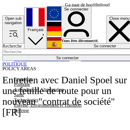
Ga naar de hoofdinhoud
Se connecter
Open sub
Close menu
English
navigation
Français
Deutsch
Vous êtes déconnecté.
Recherche
Se connecter
Español
Lumières éteintes
Se connecter
Rapporteur
Politique
Économie
Newsletters
Evénements
Em
POLITIQUE
POLICY AREAS
Entretien avec Daniel Spoel sur
Economie
Politique
une feuille de route pour un
Agriculture et Alimentation
Santé
nouveau "contrat de société"
Technologies
Energie, Environnement et Transport
[FR]
Défense