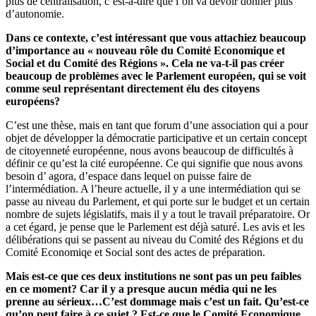
plus de centralisation, c’est-à-dire que l’on va devoir donner plus
d’autonomie.
Dans ce contexte, c’est intéressant que vous attachiez beaucoup
d’importance au « nouveau rôle du Comité Economique et
Social et du Comité des Régions ». Cela ne va-t-il pas créer
beaucoup de problèmes avec le Parlement européen, qui se voit
comme seul représentant directement élu des citoyens
européens?
C’est une thèse, mais en tant que forum d’une association qui a pour
objet de développer la démocratie participative et un certain concept
de citoyenneté européenne, nous avons beaucoup de difficultés à
définir ce qu’est la cité européenne. Ce qui signifie que nous avons
besoin d’ agora, d’espace dans lequel on puisse faire de
l’intermédiation. A l’heure actuelle, il y a une intermédiation qui se
passe au niveau du Parlement, et qui porte sur le budget et un certain
nombre de sujets législatifs, mais il y a tout le travail préparatoire. Or
a cet égard, je pense que le Parlement est déjà saturé. Les avis et les
délibérations qui se passent au niveau du Comité des Régions et du
Comité Economiqe et Social sont des actes de préparation.
Mais est-ce que ces deux institutions ne sont pas un peu faibles
en ce moment? Car il y a presque aucun média qui ne les
prenne au sérieux…C’est dommage mais c’est un fait. Qu’est-ce
qu’on peut faire à ce sujet ? Est-ce que le Comité Economique