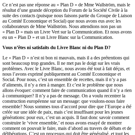
Ce n’est pas une réponse au « Plan D » de Mme Wallström, mais le
résultat d’une grande déception du Forum de la Société Civile à la
suite des contacts (puisque nous faisons partie du Groupe de Liaison
au Comité Economique et Social) que nous avons eus avec les
collaborateurs de Mme Wallström. Nous attendions non pas un
« Plan D » mais un Livre Vert sur la Communication. Et nous avons
eu un « Plan D » et un Livre Blanc sur la Communication.
Vous n’êtes ni satisfaits du Livre Blanc ni du Plan D?
Le « Plan D » n’est ni bon ni mauvais, mais il a des prétentions qui
sont beaucoup trop grandes. Il ne met pas le doigt sur les vrais
problèmes. Avec le Livre Blanc, nous avons été tout à fait déçus, et
nous l’avons exprimé publiquement au Comité Economique et
Social. Pour nous, c’est un ensemble de recettes, mais il n’y a pas
d’aliments, il n’y a rien à manger. Et c’est le problème que nous
allons évoquer: comment faire de communication quand il n’y a rien
à communiquer? Il n’y a pas de message. On a voulu recentrer la
construction européenne sur un message: que voulons-nous faire
ensemble? Nous sommes tous d’accord pour dire que l’Europe a été
créée sur une idée de paix, mais c’est insuffisant pour les jeunes
générations: pour eux, c’est un acquis. Il faut donc savoir comment
construire le ‘vivre ensemble,’ et nous avons essayé de montrer
comment on pouvait le faire, mais d’abord au travers de débats et de
délibérations. C’est un processus qui doit être généralisé, et tout les