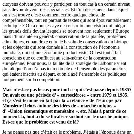
citoyens doivent pouvoir y participer, en tout cas à un certain niveau,
sans devoir devenir des spécialistes. Et l’un des écueils dans lequel
on s’est trouvé c’est: comment écrire quelque chose de
compréhensible, tout en partant de textes qui sont épouvantablement
techniques? On a donc essayé de construire une vision qui intègre
les grands défis devant lesquels se trouvent non seulement l’Europe
mais l’humanité en général: conservation de la planète, problèmes
climatiques, et paradoxe entre le besoin de conservation du biotope
et les objectifs qui sont donnés à la construction de l’économie
mondiale, qui est une économie productiviste. On est tout à fait
conscients que ce conflit est au sein-même de la construction
européenne. Pour nous, la faillite de la stratégie de Lisbonne vient
du fait que l’on n’a pas tenu compte de l’ensemble des paramêtres
qui étaient inscrits au départ, et on a axé l’ensemble des politiques
uniquement sur la compétition.
Mais n’est-ce pas le cas pour tout ce qui s’est passé depuis 1985?
On avait eu une période d’ « eurosclérose » entre 1979 et 1985,
et ça s’est terminé en fait par la « relance » de l’Europe par
Monsieur Delors autour des idées de « marché unique, »
d' »Union économique et monétaire », etc. Mais à partir de ce
moment-là, tout a du se focaliser surtout sur le marché unique.
Est-ce que le problème est venu de là?
Je ne pense pas que c’était ça le problème. J’étais à l’époque dans un