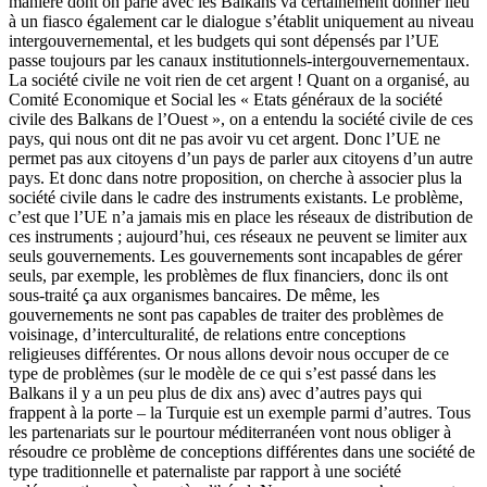
manière dont on parle avec les Balkans va certainement donner lieu
à un fiasco également car le dialogue s’établit uniquement au niveau
intergouvernemental, et les budgets qui sont dépensés par l’UE
passe toujours par les canaux institutionnels-intergouvernementaux.
La société civile ne voit rien de cet argent ! Quant on a organisé, au
Comité Economique et Social les « Etats généraux de la société
civile des Balkans de l’Ouest », on a entendu la société civile de ces
pays, qui nous ont dit ne pas avoir vu cet argent. Donc l’UE ne
permet pas aux citoyens d’un pays de parler aux citoyens d’un autre
pays. Et donc dans notre proposition, on cherche à associer plus la
société civile dans le cadre des instruments existants. Le problème,
c’est que l’UE n’a jamais mis en place les réseaux de distribution de
ces instruments ; aujourd’hui, ces réseaux ne peuvent se limiter aux
seuls gouvernements. Les gouvernements sont incapables de gérer
seuls, par exemple, les problèmes de flux financiers, donc ils ont
sous-traité ça aux organismes bancaires. De même, les
gouvernements ne sont pas capables de traiter des problèmes de
voisinage, d’interculturalité, de relations entre conceptions
religieuses différentes. Or nous allons devoir nous occuper de ce
type de problèmes (sur le modèle de ce qui s’est passé dans les
Balkans il y a un peu plus de dix ans) avec d’autres pays qui
frappent à la porte – la Turquie est un exemple parmi d’autres. Tous
les partenariats sur le pourtour méditerranéen vont nous obliger à
résoudre ce problème de conceptions différentes dans une société de
type traditionnelle et paternaliste par rapport à une société