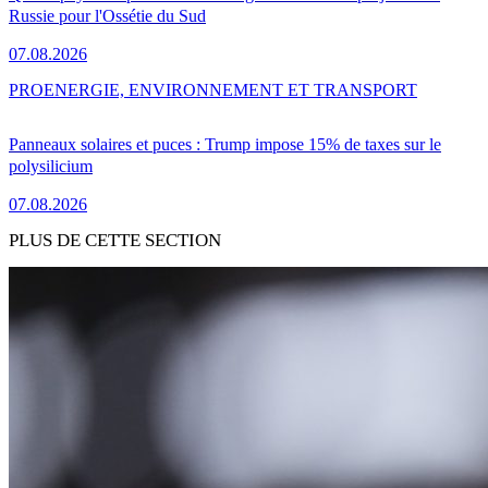
Russie pour l'Ossétie du Sud
07.08.2026
PRO
ENERGIE, ENVIRONNEMENT ET TRANSPORT
Panneaux solaires et puces : Trump impose 15% de taxes sur le
polysilicium
07.08.2026
PLUS DE CETTE SECTION