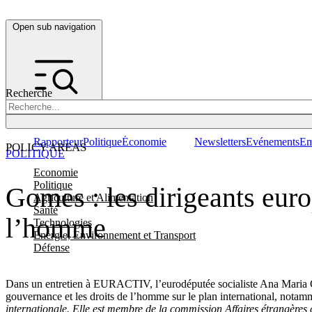
Open sub navigation
Recherche
Rapporteur
Politique
Économie
Newsletters
Evénements
Em
POLICY AREAS
POLITIQUE
Economie
Politique
Gomes : les dirigeants euro
Agriculture et Alimentation
Santé
l’homme
Technologies
Energie, Environnement et Transport
Défense
Dans un entretien à EURACTIV, l’eurodéputée socialiste Ana Maria Gom
gouvernance et les droits de l’homme sur le plan international, nota
internationale. Elle est membre de la commission Affaires étrangère