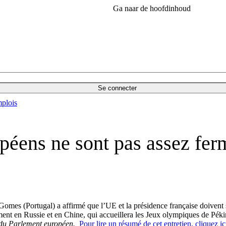
Ga naar de hoofdinhoud
Se connecter
plois
péens ne sont pas assez ferm
es (Portugal) a affirmé que l’UE et la présidence française doivent s
mment en Russie et en Chine, qui accueillera les Jeux olympiques de Pé
s du Parlement européen.
Pour lire un résumé de cet entretien, cliquez ic