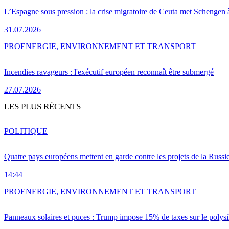
L’Espagne sous pression : la crise migratoire de Ceuta met Schengen 
31.07.2026
PRO
ENERGIE, ENVIRONNEMENT ET TRANSPORT
Incendies ravageurs : l'exécutif européen reconnaît être submergé
27.07.2026
LES PLUS RÉCENTS
POLITIQUE
Quatre pays européens mettent en garde contre les projets de la Russi
14:44
PRO
ENERGIE, ENVIRONNEMENT ET TRANSPORT
Panneaux solaires et puces : Trump impose 15% de taxes sur le polysi