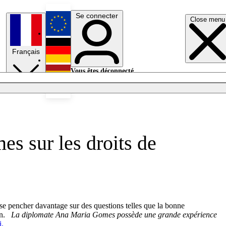
Se connecter
Close menu
English
Français
Deutsch
Vous êtes déconnecté.
Se connecter
Español
Lumières éteintes
es sur les droits de
e pencher davantage sur des questions telles que la bonne
kin.
La diplomate Ana Maria Gomes possède une grande expérience
i.