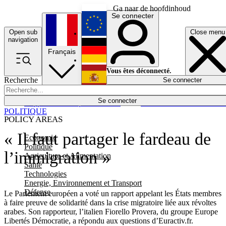
Ga naar de hoofdinhoud
Se connecter
Open sub
Close menu
English
navigation
Français
Deutsch
Vous êtes déconnecté.
Recherche
Se connecter
Español
Lumières éteintes
Se connecter
Rapporteur
Politique
Économie
Newsletters
Evénements
Em
POLITIQUE
POLICY AREAS
« Il faut partager le fardeau de
Economie
Politique
l’immigration »
Agriculture et Alimentation
Santé
Technologies
Energie, Environnement et Transport
Défense
Le Parlement européen a voté un rapport appelant les États membres
à faire preuve de solidarité dans la crise migratoire liée aux révoltes
arabes. Son rapporteur, l’italien Fiorello Provera, du groupe Europe
Libertés Démocratie, a répondu aux questions d’Euractiv.fr.