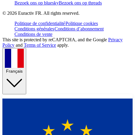
Bezoek ons op bluesky
Bezoek ons op threads
©
2026
Euractiv FR. All rights reserved.
Politique de confidentialité
Politique cookies
Conditions générales
Conditions d’abonnement
Conditions de vente
This site is protected by reCAPTCHA, and the Google
Privacy
Policy
and
Terms of Service
apply.
Français