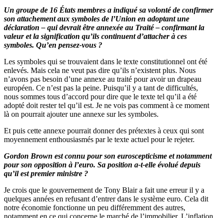
Un groupe de 16 États membres a indiqué sa volonté de confirmer
son attachement aux symboles de l’Union en adoptant une
déclaration – qui devrait être annexée au Traité – confirmant la
valeur et la signification qu’ils continuent d’attacher à ces
symboles. Qu’en pensez-vous ?
Les symboles qui se trouvaient dans le texte constitutionnel ont été
enlevés. Mais cela ne veut pas dire qu’ils n’existent plus. Nous
n’avons pas besoin d’une annexe au traité pour avoir un drapeau
européen. Ce n’est pas la peine. Puisqu’il y a tant de difficultés,
nous sommes tous d’accord pour dire que le texte tel qu’il a été
adopté doit rester tel qu’il est. Je ne vois pas comment à ce moment
là on pourrait ajouter une annexe sur les symboles.
Et puis cette annexe pourrait donner des prétextes à ceux qui sont
moyennement enthousiasmés par le texte actuel pour le rejeter.
Gordon Brown est connu pour son euroscepticisme et notamment
pour son opposition à l’euro. Sa position a-t-elle évolué depuis
qu’il est premier ministre ?
Je crois que le gouvernement de Tony Blair a fait une erreur il y a
quelques années en refusant d’entrer dans le système euro. Cela dit
notre économie fonctionne un peu différemment des autres,
notamment en ce qui concerne le marché de l’immobilier. L’inflation