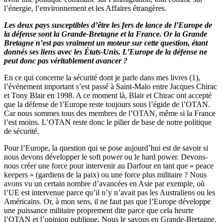
l’énergie, l’environnement et les Affaires étrangères.
Les deux pays susceptibles d’être les fers de lance de l’Europe de
la défense sont la Grande-Bretagne et la France. Or la Grande
Bretagne n’est pas vraiment un moteur sur cette question, étant
donnés ses liens avec les États-Unis. L’Europe de la défense ne
peut donc pas véritablement avancer ?
En ce qui concerne la sécurité dont je parle dans mes livres (1),
l’événement important s’est passé à Saint-Malo entre Jacques Chirac
et Tony Blair en 1998. A ce moment là, Blair et Chirac ont accepté
que la défense de l’Europe reste toujours sous l’égide de l’OTAN.
Car nous sommes tous des membres de l’OTAN, même si la France
l’est moins. L’OTAN reste donc le pilier de base de notre politique
de sécurité.
Pour l’Europe, la question qui se pose aujourd’hui est de savoir si
nous devons développer le soft power ou le hard power. Devons-
nous créer une force pour intervenir au Darfour en tant que « peace
keepers » (gardiens de la paix) ou une force plus militaire ? Nous
avons vu un certain nombre d’avancées en Asie par exemple, où
l’UE est intervenue parce qu’il n’y n’avait pas les Australiens ou les
Américains. Or, à mon sens, il ne faut pas que l’Europe développe
une puissance militaire proprement dite parce que cela heurte
l’OTAN et l’opinion publique. Nous le savons en Grande-Bretagne.