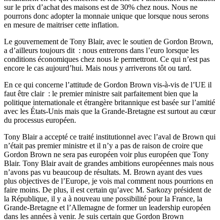
sur le prix d’achat des maisons est de 30% chez nous. Nous ne
pourrons donc adopter la monnaie unique que lorsque nous serons
en mesure de maitriser cette inflation.
Le gouvernement de Tony Blair, avec le soutien de Gordon Brown,
a d’ailleurs toujours dit : nous entrerons dans l’euro lorsque les
conditions économiques chez nous le permettront. Ce qui n’est pas
encore le cas aujourd’hui. Mais nous y arriverons tôt ou tard.
En ce qui concerne l’attitude de Gordon Brown vis-à-vis de l’UE il
faut être clair : le premier ministre sait parfaitement bien que la
politique internationale et étrangère britannique est basée sur l’amitié
avec les États-Unis mais que la Grande-Bretagne est surtout au cœur
du processus européen.
Tony Blair a accepté ce traité institutionnel avec l’aval de Brown qui
n’était pas premier ministre et il n’y a pas de raison de croire que
Gordon Brown ne sera pas européen voir plus européen que Tony
Blair. Tony Blair avait de grandes ambitions européennes mais nous
n’avons pas vu beaucoup de résultats. M. Brown ayant des vues
plus objectives de l’Europe, je vois mal comment nous pourrions en
faire moins. De plus, il est certain qu’avec M. Sarkozy président de
la République, il y a à nouveau une possibilité pour la France, la
Grande-Bretagne et l’Allemagne de former un leadership européen
dans les années à venir. Je suis certain que Gordon Brown