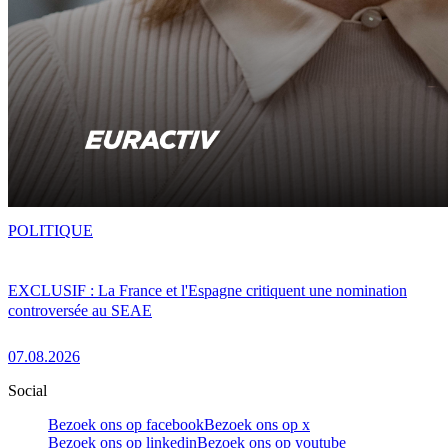
POLITIQUE
EXCLUSIF : La France et l'Espagne critiquent une nomination
controversée au SEAE
07.08.2026
Social
Bezoek ons op facebook
Bezoek ons op x
Bezoek ons op linkedin
Bezoek ons op youtube