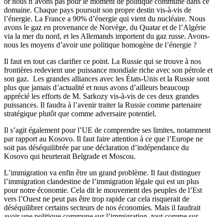
or nous n’avons pas pour le moment de politique commune dans ce
domaine. Chaque pays poursuit son propre destin vis-à-vis de
l’énergie. La France a 90% d’énergie qui vient du nucléaire. Nous
avons le gaz en provenance de Norvège, du Quatar et de l’Algérie
via la mer du nord, et les Allemands importent du gaz russe. Avons-
nous les moyens d’avoir une politique homogène de l’énergie ?
Il faut en tout cas clarifier ce point. La Russie qui se trouve à nos
frontières redevient une puissance mondiale riche avec son pétrole et
son gaz. Les grandes alliances avec les États-Unis et la Russie sont
plus que jamais d’actualité et nous avons d’ailleurs beaucoup
apprécié les efforts de M. Sarkozy vis-à-vis de ces deux grandes
puissances. Il faudra à l’avenir traiter la Russie comme partenaire
stratégique plutôt que comme adversaire potentiel.
Il s’agit également pour l’UE de comprendre ses limites, notamment
par rapport au Kosovo. Il faut faire attention à ce que l’Europe ne
soit pas déséquilibrée par une déclaration d’indépendance du
Kosovo qui heurterait Belgrade et Moscou.
L’immigration va enfin être un grand problème. Il faut distinguer
l’immigration clandestine de l’immigration légale qui est un plus
pour notre économie. Cela dit le mouvement des peuples de l’Est
vers l’Ouest ne peut pas être trop rapide car cela risquerait de
déséquilibrer certains secteurs de nos économies. Mais il faudrait
avoir une politique commune sur l’immigration, tout comme sur