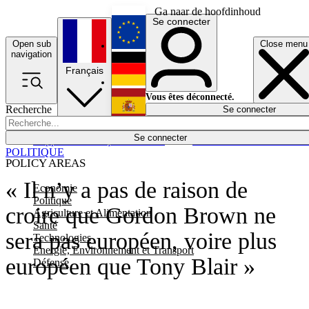
Ga naar de hoofdinhoud
Se connecter
Open sub
Close menu
English
navigation
Français
Deutsch
Vous êtes déconnecté.
Recherche
Se connecter
Español
Lumières éteintes
Se connecter
Rapporteur
Politique
Économie
Newsletters
Evénements
Em
POLITIQUE
POLICY AREAS
« Il n’y a pas de raison de
Economie
Politique
croire que Gordon Brown ne
Agriculture et Alimentation
Santé
sera pas européen, voire plus
Technologies
Energie, Environnement et Transport
européen que Tony Blair »
Défense