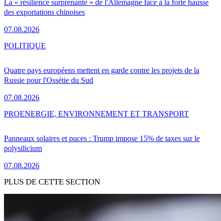
La « résilience surprenante » de l'Allemagne face à la forte hausse
des exportations chinoises
07.08.2026
POLITIQUE
Quatre pays européens mettent en garde contre les projets de la
Russie pour l'Ossétie du Sud
07.08.2026
PRO
ENERGIE, ENVIRONNEMENT ET TRANSPORT
Panneaux solaires et puces : Trump impose 15% de taxes sur le
polysilicium
07.08.2026
PLUS DE CETTE SECTION