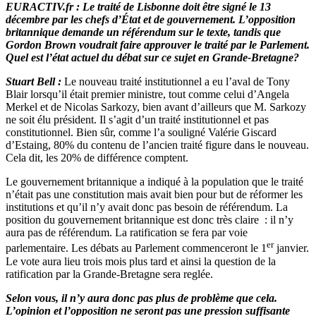
EURACTIV.fr : Le traité de Lisbonne doit être signé le 13
décembre par les chefs d’État et de gouvernement. L’opposition
britannique demande un référendum sur le texte, tandis que
Gordon Brown voudrait faire approuver le traité par le Parlement.
Quel est l’état actuel du débat sur ce sujet en Grande-Bretagne?
Stuart Bell :
Le nouveau traité institutionnel a eu l’aval de Tony
Blair lorsqu’il était premier ministre, tout comme celui d’Angela
Merkel et de Nicolas Sarkozy, bien avant d’ailleurs que M. Sarkozy
ne soit élu président. Il s’agit d’un traité institutionnel et pas
constitutionnel. Bien sûr, comme l’a souligné Valérie Giscard
d’Estaing, 80% du contenu de l’ancien traité figure dans le nouveau.
Cela dit, les 20% de différence comptent.
Le gouvernement britannique a indiqué à la population que le traité
n’était pas une constitution mais avait bien pour but de réformer les
institutions et qu’il n’y avait donc pas besoin de référendum. La
position du gouvernement britannique est donc très claire : il n’y
aura pas de référendum. La ratification se fera par voie
er
parlementaire. Les débats au Parlement commenceront le 1
janvier.
Le vote aura lieu trois mois plus tard et ainsi la question de la
ratification par la Grande-Bretagne sera reglée.
Selon vous, il n’y aura donc pas plus de problème que cela.
L’opinion et l’opposition ne seront pas une pression suffisante