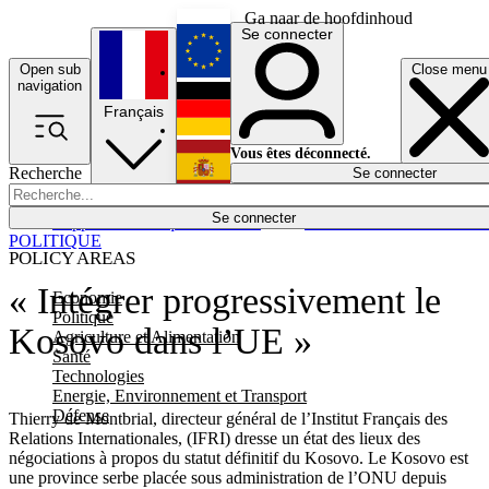
Ga naar de hoofdinhoud
Se connecter
Open sub
Close menu
English
navigation
Français
Deutsch
Vous êtes déconnecté.
Recherche
Se connecter
Español
Lumières éteintes
Se connecter
Rapporteur
Politique
Économie
Newsletters
Evénements
Em
POLITIQUE
POLICY AREAS
« Intégrer progressivement le
Economie
Politique
Kosovo dans l’UE »
Agriculture et Alimentation
Santé
Technologies
Energie, Environnement et Transport
Défense
Thierry de Montbrial, directeur général de l’Institut Français des
Relations Internationales, (IFRI) dresse un état des lieux des
négociations à propos du statut définitif du Kosovo. Le Kosovo est
une province serbe placée sous administration de l’ONU depuis