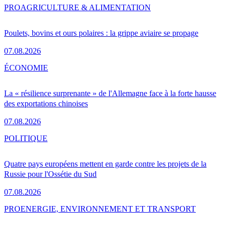
PRO
AGRICULTURE & ALIMENTATION
Poulets, bovins et ours polaires : la grippe aviaire se propage
07.08.2026
ÉCONOMIE
La « résilience surprenante » de l'Allemagne face à la forte hausse
des exportations chinoises
07.08.2026
POLITIQUE
Quatre pays européens mettent en garde contre les projets de la
Russie pour l'Ossétie du Sud
07.08.2026
PRO
ENERGIE, ENVIRONNEMENT ET TRANSPORT