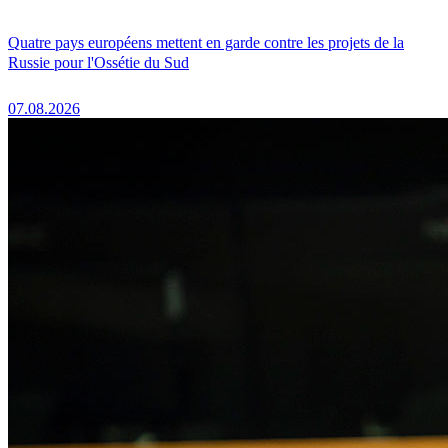
Quatre pays européens mettent en garde contre les projets de la
Russie pour l'Ossétie du Sud
07.08.2026