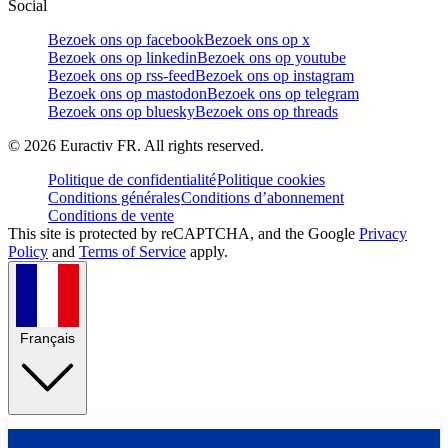
Social
Bezoek ons op facebook
Bezoek ons op x
Bezoek ons op linkedin
Bezoek ons op youtube
Bezoek ons op rss-feed
Bezoek ons op instagram
Bezoek ons op mastodon
Bezoek ons op telegram
Bezoek ons op bluesky
Bezoek ons op threads
©
2026
Euractiv FR. All rights reserved.
Politique de confidentialité
Politique cookies
Conditions générales
Conditions d’abonnement
Conditions de vente
This site is protected by reCAPTCHA, and the Google
Privacy
Policy
and
Terms of Service
apply.
Français