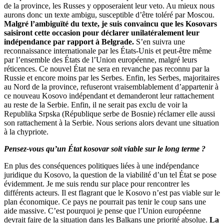
de la province, les Russes y opposeraient leur veto. Au mieux nous
aurons donc un texte ambigu, susceptible d’être toléré par Moscou.
Malgré l’ambiguïté du texte, je suis convaincu que les Kosovars
saisiront cette occasion pour déclarer unilatéralement leur
indépendance par rapport à Belgrade.
S’en suivra une
reconnaissance internationale par les États-Unis et peut-être même
par l’ensemble des États de l’Union européenne, malgré leurs
réticences. Ce nouvel État ne sera en revanche pas reconnu par la
Russie et encore moins par les Serbes. Enfin, les Serbes, majoritaires
au Nord de la province, refuseront vraisemblablement d’appartenir à
ce nouveau Kosovo indépendant et demanderont leur rattachement
au reste de la Serbie. Enfin, il ne serait pas exclu de voir la
Republika Srpska (République serbe de Bosnie) réclamer elle aussi
son rattachement à la Serbie. Nous serions alors devant une situation
à la chypriote.
Pensez-vous qu’un État kosovar soit viable sur le long terme ?
En plus des conséquences politiques liées à une indépendance
juridique du Kosovo, la question de la viabilité d’un tel État se pose
évidemment. Je me suis rendu sur place pour rencontrer les
différents acteurs. Il est flagrant que le Kosovo n’est pas viable sur le
plan économique. Ce pays ne pourrait pas tenir le coup sans une
aide massive. C’est pourquoi je pense que l’Union européenne
devrait faire de la situation dans les Balkans une priorité absolue.
La