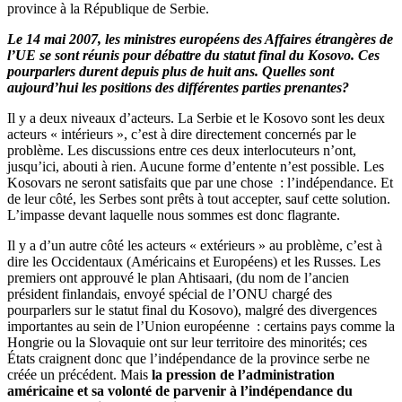
province à la République de Serbie.
Le 14 mai 2007, les ministres européens des Affaires étrangères de
l’UE se sont réunis pour débattre du statut final du Kosovo. Ces
pourparlers durent depuis plus de huit ans. Quelles sont
aujourd’hui les positions des différentes parties prenantes?
Il y a deux niveaux d’acteurs. La Serbie et le Kosovo sont les deux
acteurs « intérieurs », c’est à dire directement concernés par le
problème. Les discussions entre ces deux interlocuteurs n’ont,
jusqu’ici, abouti à rien. Aucune forme d’entente n’est possible. Les
Kosovars ne seront satisfaits que par une chose : l’indépendance. Et
de leur côté, les Serbes sont prêts à tout accepter, sauf cette solution.
L’impasse devant laquelle nous sommes est donc flagrante.
Il y a d’un autre côté les acteurs « extérieurs » au problème, c’est à
dire les Occidentaux (Américains et Européens) et les Russes. Les
premiers ont approuvé le plan Ahtisaari, (du nom de l’ancien
président finlandais, envoyé spécial de l’ONU chargé des
pourparlers sur le statut final du Kosovo), malgré des divergences
importantes au sein de l’Union européenne : certains pays comme la
Hongrie ou la Slovaquie ont sur leur territoire des minorités; ces
États craignent donc que l’indépendance de la province serbe ne
créée un précédent. Mais
la pression de l’administration
américaine et sa volonté de parvenir à l’indépendance du