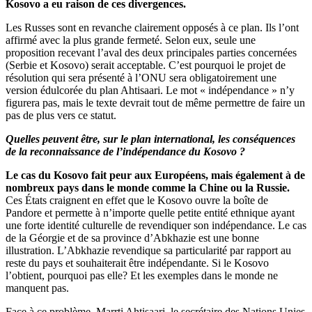
Kosovo a eu raison de ces divergences.
Les Russes sont en revanche clairement opposés à ce plan. Ils l’ont
affirmé avec la plus grande fermeté. Selon eux, seule une
proposition recevant l’aval des deux principales parties concernées
(Serbie et Kosovo) serait acceptable. C’est pourquoi le projet de
résolution qui sera présenté à l’ONU sera obligatoirement une
version édulcorée du plan Ahtisaari. Le mot « indépendance » n’y
figurera pas, mais le texte devrait tout de même permettre de faire un
pas de plus vers ce statut.
Quelles peuvent être, sur le plan international, les conséquences
de la reconnaissance de l’indépendance du Kosovo ?
Le cas du Kosovo fait peur aux Européens, mais également à de
nombreux pays dans le monde comme la Chine ou la Russie.
Ces États craignent en effet que le Kosovo ouvre la boîte de
Pandore et permette à n’importe quelle petite entité ethnique ayant
une forte identité culturelle de revendiquer son indépendance. Le cas
de la Géorgie et de sa province d’Abkhazie est une bonne
illustration. L’Abkhazie revendique sa particularité par rapport au
reste du pays et souhaiterait être indépendante. Si le Kosovo
l’obtient, pourquoi pas elle? Et les exemples dans le monde ne
manquent pas.
Face à ce problème, Marrti Ahtisaari, le secrétaire des Nations Unies