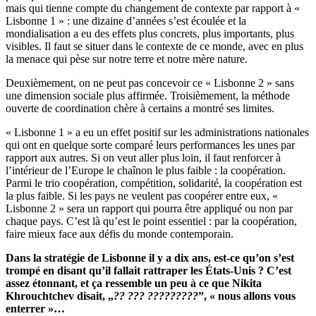
mais qui tienne compte du changement de contexte par rapport à «
Lisbonne 1 » : une dizaine d’années s’est écoulée et la
mondialisation a eu des effets plus concrets, plus importants, plus
visibles. Il faut se situer dans le contexte de ce monde, avec en plus
la menace qui pèse sur notre terre et notre mère nature.
Deuxièmement, on ne peut pas concevoir ce « Lisbonne 2 » sans
une dimension sociale plus affirmée. Troisièmement, la méthode
ouverte de coordination chère à certains a montré ses limites.
« Lisbonne 1 » a eu un effet positif sur les administrations nationales
qui ont en quelque sorte comparé leurs performances les unes par
rapport aux autres. Si on veut aller plus loin, il faut renforcer à
l’intérieur de l’Europe le chaînon le plus faible : la coopération.
Parmi le trio coopération, compétition, solidarité, la coopération est
la plus faible. Si les pays ne veulent pas coopérer entre eux, «
Lisbonne 2 » sera un rapport qui pourra être appliqué ou non par
chaque pays. C’est là qu’est le point essentiel : par la coopération,
faire mieux face aux défis du monde contemporain.
Dans la stratégie de Lisbonne il y a dix ans, est-ce qu’on s’est
trompé en disant qu’il fallait rattraper les États-Unis ? C’est
assez étonnant, et ça ressemble un peu à ce que Nikita
Khrouchtchev disait, „
?? ??? ?????????
”, « nous allons vous
enterrer »…