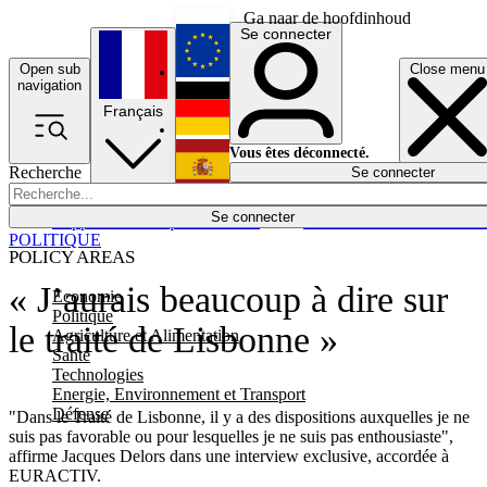
Ga naar de hoofdinhoud
Se connecter
Open sub
Close menu
English
navigation
Français
Deutsch
Vous êtes déconnecté.
Recherche
Se connecter
Español
Lumières éteintes
Se connecter
Rapporteur
Politique
Économie
Newsletters
Evénements
Em
POLITIQUE
POLICY AREAS
« J’aurais beaucoup à dire sur
Economie
Politique
le traité de Lisbonne »
Agriculture et Alimentation
Santé
Technologies
Energie, Environnement et Transport
Défense
"Dans le Traité de Lisbonne, il y a des dispositions auxquelles je ne
suis pas favorable ou pour lesquelles je ne suis pas enthousiaste",
affirme Jacques Delors dans une interview exclusive, accordée à
EURACTIV.