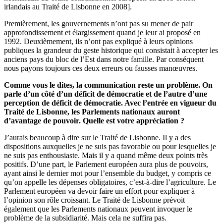
irlandais au Traité de Lisbonne en 2008].
Premièrement, les gouvernements n’ont pas su mener de pair
approfondissement et élargissement quand je leur ai proposé en
1992. Deuxièmement, ils n’ont pas expliqué à leurs opinions
publiques la grandeur du geste historique qui consistait à accepter les
anciens pays du bloc de l’Est dans notre famille. Par conséquent
nous payons toujours ces deux erreurs ou fausses manœuvres.
Comme vous le dites, la communication reste un problème. On
parle d’un côté d’un déficit de démocratie et de l’autre d’une
perception de déficit de démocratie. Avec l’entrée en vigueur du
Traité de Lisbonne, les Parlements nationaux auront
d’avantage de pouvoir. Quelle est votre appréciation ?
J’aurais beaucoup à dire sur le Traité de Lisbonne. Il y a des
dispositions auxquelles je ne suis pas favorable ou pour lesquelles je
ne suis pas enthousiaste. Mais il y a quand même deux points très
positifs. D’une part, le Parlement européen aura plus de pouvoirs,
ayant ainsi le dernier mot pour l’ensemble du budget, y compris ce
qu’on appelle les dépenses obligatoires, c’est-à-dire l’agriculture. Le
Parlement européen va devoir faire un effort pour expliquer à
l’opinion son rôle croissant. Le Traité de Lisbonne prévoit
également que les Parlements nationaux peuvent invoquer le
problème de la subsidiarité. Mais cela ne suffira pas.