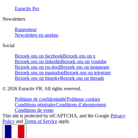
Euractiv Pro
Newsletters
Rapporteur
Newsletters en anglais
Social
Bezoek ons op facebook
Bezoek ons op x
Bezoek ons op linkedin
Bezoek ons op youtube
Bezoek ons op rss-feed
Bezoek ons op instagram
Bezoek ons op mastodon
Bezoek ons op telegram
Bezoek ons op bluesky
Bezoek ons op threads
©
2026
Euractiv FR. All rights reserved.
Politique de confidentialité
Politique cookies
Conditions générales
Conditions d’abonnement
Conditions de vente
This site is protected by reCAPTCHA, and the Google
Privacy
Policy
and
Terms of Service
apply.