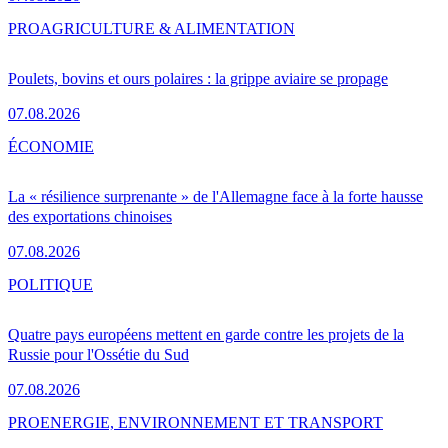
PRO
AGRICULTURE & ALIMENTATION
Poulets, bovins et ours polaires : la grippe aviaire se propage
07.08.2026
ÉCONOMIE
La « résilience surprenante » de l'Allemagne face à la forte hausse
des exportations chinoises
07.08.2026
POLITIQUE
Quatre pays européens mettent en garde contre les projets de la
Russie pour l'Ossétie du Sud
07.08.2026
PRO
ENERGIE, ENVIRONNEMENT ET TRANSPORT