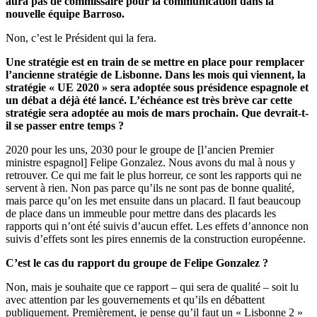
aura pas de commissaire pour la communication dans la
nouvelle équipe Barroso.
Non, c’est le Président qui la fera.
Une stratégie est en train de se mettre en place pour remplacer
l’ancienne stratégie de Lisbonne. Dans les mois qui viennent, la
stratégie « UE 2020 » sera adoptée sous présidence espagnole et
un débat a déjà été lancé. L’échéance est très brève car cette
stratégie sera adoptée au mois de mars prochain. Que devrait-t-
il se passer entre temps ?
2020 pour les uns, 2030 pour le groupe de [l’ancien Premier
ministre espagnol] Felipe Gonzalez. Nous avons du mal à nous y
retrouver. Ce qui me fait le plus horreur, ce sont les rapports qui ne
servent à rien. Non pas parce qu’ils ne sont pas de bonne qualité,
mais parce qu’on les met ensuite dans un placard. Il faut beaucoup
de place dans un immeuble pour mettre dans des placards les
rapports qui n’ont été suivis d’aucun effet. Les effets d’annonce non
suivis d’effets sont les pires ennemis de la construction européenne.
C’est le cas du rapport du groupe de Felipe Gonzalez ?
Non, mais je souhaite que ce rapport – qui sera de qualité – soit lu
avec attention par les gouvernements et qu’ils en débattent
publiquement. Premièrement, je pense qu’il faut un « Lisbonne 2 »