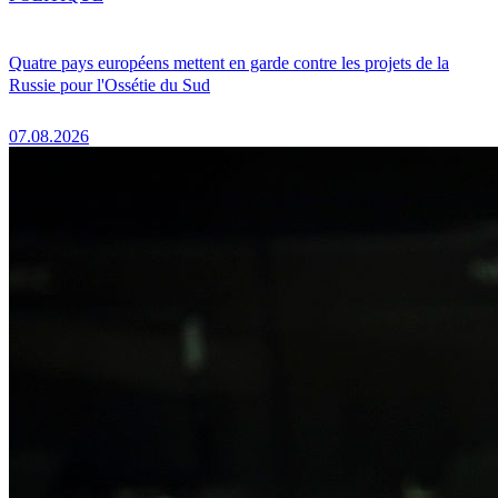
Quatre pays européens mettent en garde contre les projets de la
Russie pour l'Ossétie du Sud
07.08.2026