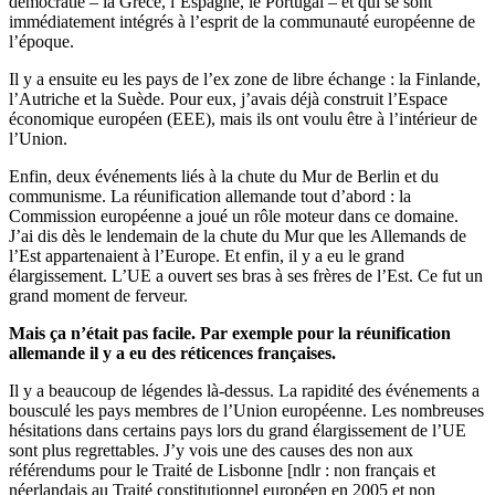
démocratie – la Grèce, l’Espagne, le Portugal – et qui se sont
immédiatement intégrés à l’esprit de la communauté européenne de
l’époque.
Il y a ensuite eu les pays de l’ex zone de libre échange : la Finlande,
l’Autriche et la Suède. Pour eux, j’avais déjà construit l’Espace
économique européen (EEE), mais ils ont voulu être à l’intérieur de
l’Union.
Enfin, deux événements liés à la chute du Mur de Berlin et du
communisme. La réunification allemande tout d’abord : la
Commission européenne a joué un rôle moteur dans ce domaine.
J’ai dis dès le lendemain de la chute du Mur que les Allemands de
l’Est appartenaient à l’Europe. Et enfin, il y a eu le grand
élargissement. L’UE a ouvert ses bras à ses frères de l’Est. Ce fut un
grand moment de ferveur.
Mais ça n’était pas facile. Par exemple pour la réunification
allemande il y a eu des réticences françaises.
Il y a beaucoup de légendes là-dessus. La rapidité des événements a
bousculé les pays membres de l’Union européenne. Les nombreuses
hésitations dans certains pays lors du grand élargissement de l’UE
sont plus regrettables. J’y vois une des causes des non aux
référendums pour le Traité de Lisbonne [ndlr : non français et
néerlandais au Traité constitutionnel européen en 2005 et non