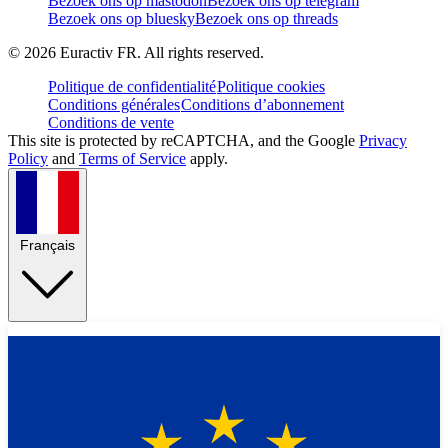
Bezoek ons op mastodon
Bezoek ons op telegram
Bezoek ons op bluesky
Bezoek ons op threads
©
2026
Euractiv FR. All rights reserved.
Politique de confidentialité
Politique cookies
Conditions générales
Conditions d’abonnement
Conditions de vente
This site is protected by reCAPTCHA, and the Google
Privacy
Policy
and
Terms of Service
apply.
Français