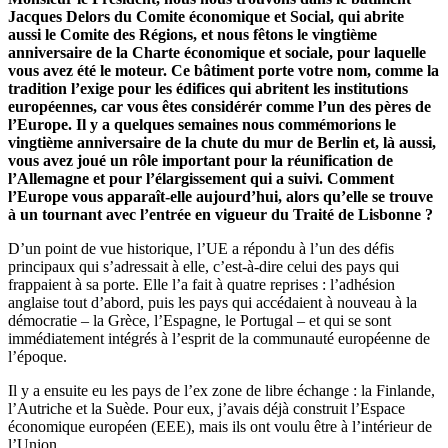
Jacques Delors du Comite économique et Social, qui abrite
aussi le Comite des Régions, et nous fêtons le vingtième
anniversaire de la Charte économique et sociale, pour laquelle
vous avez été le moteur. Ce bâtiment porte votre nom, comme la
tradition l’exige pour les édifices qui abritent les institutions
européennes, car vous êtes considérér comme l’un des pères de
l’Europe. Il y a quelques semaines nous commémorions le
vingtième anniversaire de la chute du mur de Berlin et, là aussi,
vous avez joué un rôle important pour la réunification de
l’Allemagne et pour l’élargissement qui a suivi. Comment
l’Europe vous apparaît-elle aujourd’hui, alors qu’elle se trouve
à un tournant avec l’entrée en vigueur du Traité de Lisbonne ?
D’un point de vue historique, l’UE a répondu à l’un des défis
principaux qui s’adressait à elle, c’est-à-dire celui des pays qui
frappaient à sa porte. Elle l’a fait à quatre reprises : l’adhésion
anglaise tout d’abord, puis les pays qui accédaient à nouveau à la
démocratie – la Grèce, l’Espagne, le Portugal – et qui se sont
immédiatement intégrés à l’esprit de la communauté européenne de
l’époque.
Il y a ensuite eu les pays de l’ex zone de libre échange : la Finlande,
l’Autriche et la Suède. Pour eux, j’avais déjà construit l’Espace
économique européen (EEE), mais ils ont voulu être à l’intérieur de
l’Union.