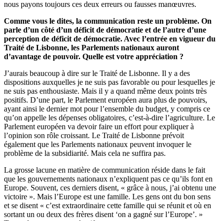
nous payons toujours ces deux erreurs ou fausses manœuvres.
Comme vous le dites, la communication reste un problème. On
parle d’un côté d’un déficit de démocratie et de l’autre d’une
perception de déficit de démocratie. Avec l’entrée en vigueur du
Traité de Lisbonne, les Parlements nationaux auront
d’avantage de pouvoir. Quelle est votre appréciation ?
J’aurais beaucoup à dire sur le Traité de Lisbonne. Il y a des
dispositions auxquelles je ne suis pas favorable ou pour lesquelles je
ne suis pas enthousiaste. Mais il y a quand même deux points très
positifs. D’une part, le Parlement européen aura plus de pouvoirs,
ayant ainsi le dernier mot pour l’ensemble du budget, y compris ce
qu’on appelle les dépenses obligatoires, c’est-à-dire l’agriculture. Le
Parlement européen va devoir faire un effort pour expliquer à
l’opinion son rôle croissant. Le Traité de Lisbonne prévoit
également que les Parlements nationaux peuvent invoquer le
problème de la subsidiarité. Mais cela ne suffira pas.
La grosse lacune en matière de communication réside dans le fait
que les gouvernements nationaux n’expliquent pas ce qu’ils font en
Europe. Souvent, ces derniers disent, « grâce à nous, j’ai obtenu une
victoire ». Mais l’Europe est une famille. Les gens ont du bon sens
et se disent « c’est extraordinaire cette famille qui se réunit et où en
sortant un ou deux des frères disent ‘on a gagné sur l’Europe’. »