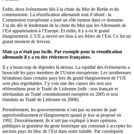
Enfin, deux événements liés à la chute du Mur de Berlin et du
communisme. La réunification allemande tout d’abord : la
Commission européenne a joué un rôle moteur dans ce domaine.
J’ai dis dès le lendemain de la chute du Mur que les Allemands de
l’Est appartenaient à l’Europe. Et enfin, il y a eu le grand
élargissement. L’UE a ouvert ses bras à ses frères de l’Est. Ce fut un
grand moment de ferveur.
Mais ça n’était pas facile. Par exemple pour la réunification
allemande il y a eu des réticences françaises.
Il y a beaucoup de légendes là-dessus. La rapidité des événements a
bousculé les pays membres de l’Union européenne. Les nombreuses
hésitations dans certains pays lors du grand élargissement de l’UE
sont plus regrettables. J’y vois une des causes des non aux
référendums pour le Traité de Lisbonne [ndlr : non français et
néerlandais au Traité constitutionnel européen en 2005 et non
irlandais au Traité de Lisbonne en 2008].
Premièrement, les gouvernements n’ont pas su mener de pair
approfondissement et élargissement quand je leur ai proposé en
1992. Deuxièmement, ils n’ont pas expliqué à leurs opinions
publiques la grandeur du geste historique qui consistait à accepter les
anciens pays du bloc de l’Est dans notre famille. Par conséquent