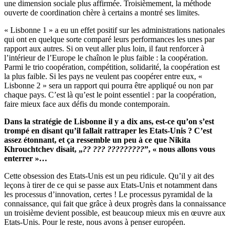
une dimension sociale plus affirmée. Troisièmement, la méthode
ouverte de coordination chère à certains a montré ses limites.
« Lisbonne 1 » a eu un effet positif sur les administrations nationales
qui ont en quelque sorte comparé leurs performances les unes par
rapport aux autres. Si on veut aller plus loin, il faut renforcer à
l’intérieur de l’Europe le chaînon le plus faible : la coopération.
Parmi le trio coopération, compétition, solidarité, la coopération est
la plus faible. Si les pays ne veulent pas coopérer entre eux, «
Lisbonne 2 » sera un rapport qui pourra être appliqué ou non par
chaque pays. C’est là qu’est le point essentiel : par la coopération,
faire mieux face aux défis du monde contemporain.
Dans la stratégie de Lisbonne il y a dix ans, est-ce qu’on s’est
trompé en disant qu’il fallait rattraper les Etats-Unis ? C’est
assez étonnant, et ça ressemble un peu à ce que Nikita
Khrouchtchev disait, „
?? ??? ?????????
”, « nous allons vous
enterrer »…
Cette obsession des Etats-Unis est un peu ridicule. Qu’il y ait des
leçons à tirer de ce qui se passe aux Etats-Unis et notamment dans
les processus d’innovation, certes ! Le processus pyramidal de la
connaissance, qui fait que grâce à deux progrès dans la connaissance
un troisième devient possible, est beaucoup mieux mis en œuvre aux
Etats-Unis. Pour le reste, nous avons à penser européen.