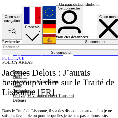
Ga naar de hoofdinhoud
Se connecter
Open sub
Close menu
English
navigation
Français
Deutsch
Vous êtes déconnecté.
Recherche
Se connecter
Español
Lumières éteintes
Se connecter
Rapporteur
Politique
Économie
Newsletters
Evénements
Em
POLITIQUE
POLICY AREAS
Jacques Delors : J’aurais
Economie
Politique
beaucoup à dire sur le Traité de
Agriculture et Alimentation
Santé
Lisbonne [FR]
Technologies
Energie, Environnement et Transport
Défense
Dans le Traité de Lisbonne, il y a des dispositions auxquelles je ne
suis pas favorable ou pour lesquelles je ne suis pas enthousiaste,