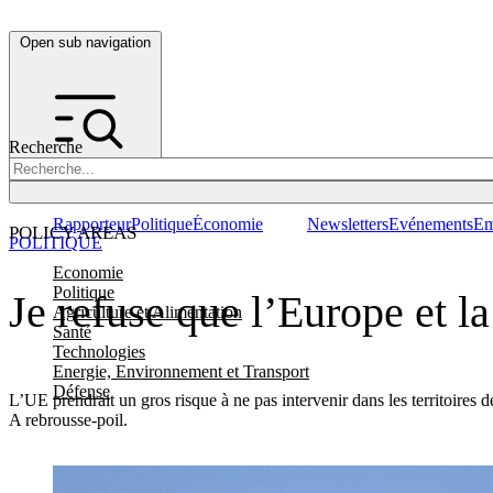
Open sub navigation
Recherche
Rapporteur
Politique
Économie
Newsletters
Evénements
Em
POLICY AREAS
POLITIQUE
Economie
Politique
Je refuse que l’Europe et l
Agriculture et Alimentation
Santé
Technologies
Energie, Environnement et Transport
Défense
L’UE prendrait un gros risque à ne pas intervenir dans les territoires
A rebrousse-poil.