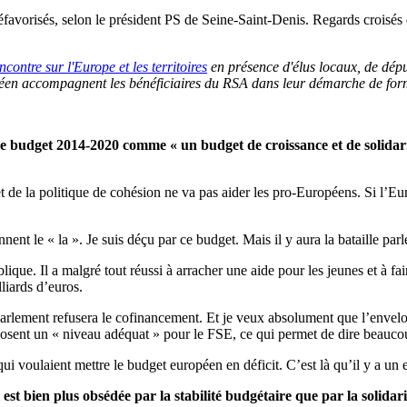
 défavorisés, selon le président PS de Seine-Saint-Denis. Regards croisé
ncontre sur l'Europe et les territoires
en présence d'élus locaux, de dépu
opéen accompagnent les bénéficiaires du RSA
dans leur démarche de for
budget 2014-2020 comme « un budget de croissance et de solidarité 
 de la politique de cohésion ne va pas aider les pro-Européens. Si l’Eur
nent le « la ». Je suis déçu par ce budget. Mais il y aura la bataille par
ique. Il a malgré tout réussi à arracher une aide pour les jeunes et à fa
liards d’euros.
 Parlement refusera le cofinancement. Et je veux absolument que l’enve
oposent un « niveau adéquat » pour le FSE, ce qui permet de dire beau
s, qui voulaient mettre le budget européen en déficit. C’est là qu’il y a 
st bien plus obsédée par la stabilité budgétaire que par la solidari