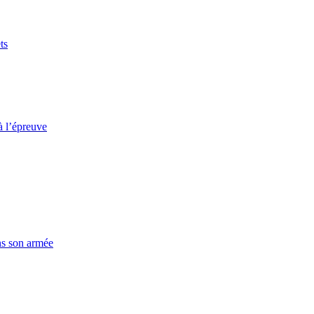
ts
à l’épreuve
ns son armée