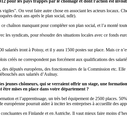
012 pour les pays frappés par le chômage et dont l’action est invisib
vigiles". On veut faire autre chose en associant les acteurs locaux. Ch
oquées deux ans après le plan social, ndlr).
 ce chaînon manquant pour compléter son plan social, et l’a monté toute s
avec les syndicats, pour résoudre des situations locales avec ce fonds 
0 salariés iront à Poissy, et il y aura 1500 postes sur place. Mais ce n’es
lois créés ne correspondent pas forcément aux qualifications des salarié
 des députés européens, des fonctionnaires de la Commission etc. Elle po
 débouchés aux salariés d’Aulnay.
s jeunes chômeurs, qui se verraient offrir un stage, une formation 
ent être mises en place dans votre département ?
mation et l’apprentissage, un très bel équipement de 2500 places. 50% d
uropéenne pourrait aider à inciter les entreprises à accueillir des appr
ès concluantes en Finlande et en Autriche. Il vaut mieux faire moins d’h