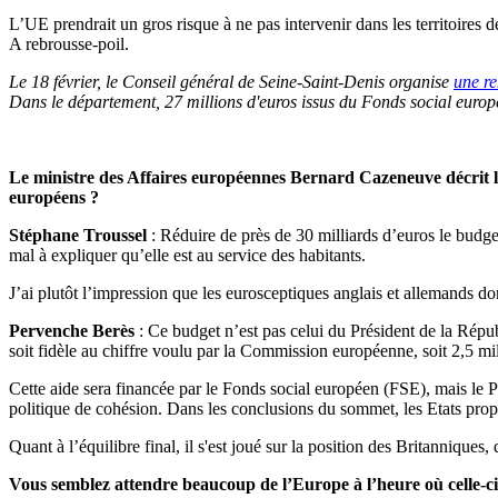
L’UE prendrait un gros risque à ne pas intervenir dans les territoires
A rebrousse-poil.
Le 18 février, le Conseil général de Seine-Saint-Denis organise
une re
Dans le département, 27 millions d'euros issus du Fonds social eur
Le ministre des Affaires européennes Bernard Cazeneuve décrit le 
européens ?
Stéphane Troussel
: Réduire de près de 30 milliards d’euros le budget
mal à expliquer qu’elle est au service des habitants.
J’ai plutôt l’impression que les eurosceptiques anglais et allemands don
Pervenche Berès
: Ce budget n’est pas celui du Président de la Républ
soit fidèle au chiffre voulu par la Commission européenne, soit 2,5 mil
Cette aide sera financée par le Fonds social européen (FSE), mais le
politique de cohésion. Dans les conclusions du sommet, les Etats pr
Quant à l’équilibre final, il s'est joué sur la position des Britannique
Vous semblez attendre beaucoup de l’Europe à l’heure où celle-ci e