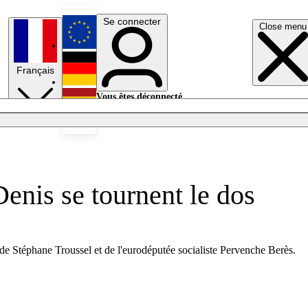
Se connecter
Close menu
English
Français
Deutsch
Vous êtes déconnecté.
Se connecter
Español
Lumières éteintes
Denis se tournent le dos
s de Stéphane Troussel et de l'eurodéputée socialiste Pervenche Berès.