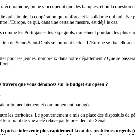
économique, on ne s’occuperait que des banques, et où la question de la 
ité qui stimule, la coopération qui renforce et la solidarité qui unit. Ne 
tre l’Europe, ce qui, dans une certaine mesure, est déjà le cas.
ons comme les Portugais et les Espagnols, qui étaient pourtant les plus e
lation de Seine-Saint-Denis se tournent le dos. L’Europe se fixe elle-mêm
senter pour les jeunes, nombreux dans notre département ? Que se passerait-
fort.
les travers que vous dénoncez sur le budget européen ?
…
une valeur immédiatement et communément partagée.
 entre les territoires. Le gouvernement a mis en place des dispositifs de 
 leur point de vue a été relayé par le président du Sénat.
UE puisse intervenir plus rapidement là où des problèmes urgents (