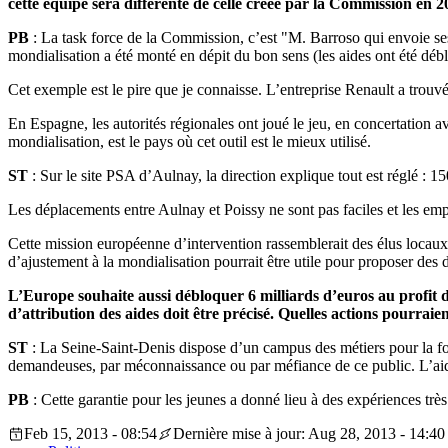
cette équipe sera différente de celle créée par la Commission en 2
PB
: La task force de la Commission, c’est "M. Barroso qui envoie ses 
mondialisation a été monté en dépit du bon sens (les aides ont été débl
Cet exemple est le pire que je connaisse. L’entreprise Renault a trouvé
En Espagne, les autorités régionales ont joué le jeu, en concertation 
mondialisation, est le pays où cet outil est le mieux utilisé.
ST
: Sur le site PSA d’Aulnay, la direction explique tout est réglé : 150
Les déplacements entre Aulnay et Poissy ne sont pas faciles et les emp
Cette mission européenne d’intervention rassemblerait des élus locaux,
d’ajustement à la mondialisation pourrait être utile pour proposer des
L’Europe souhaite aussi débloquer 6 milliards d’euros au profit de
d’attribution des aides doit être précisé. Quelles actions pourrai
ST
: La Seine-Saint-Denis dispose d’un campus des métiers pour la for
demandeuses, par méconnaissance ou par méfiance de ce public. L’aide e
PB
: Cette garantie pour les jeunes a donné lieu à des expériences tr
Feb 15, 2013 - 08:54
Dernière mise à jour: Aug 28, 2013 - 14:40