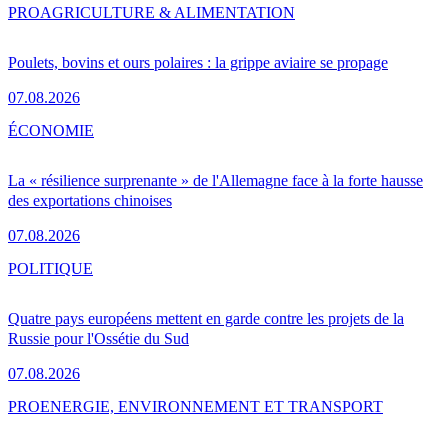
PRO
AGRICULTURE & ALIMENTATION
Poulets, bovins et ours polaires : la grippe aviaire se propage
07.08.2026
ÉCONOMIE
La « résilience surprenante » de l'Allemagne face à la forte hausse
des exportations chinoises
07.08.2026
POLITIQUE
Quatre pays européens mettent en garde contre les projets de la
Russie pour l'Ossétie du Sud
07.08.2026
PRO
ENERGIE, ENVIRONNEMENT ET TRANSPORT