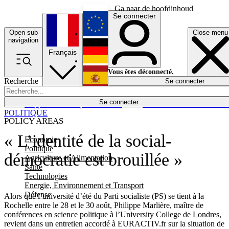
Ga naar de hoofdinhoud
Se connecter
Open sub
Close menu
English
navigation
Français
Deutsch
Vous êtes déconnecté.
Recherche
Se connecter
Español
Lumières éteintes
Se connecter
Rapporteur
Politique
Économie
Newsletters
Evénements
Em
POLITIQUE
POLICY AREAS
« L’identité de la social-
Economie
Politique
démocratie est brouillée »
Agriculture et Alimentation
Santé
Technologies
Energie, Environnement et Transport
Défense
Alors que l’université d’été du Parti socialiste (PS) se tient à la
Rochelle entre le 28 et le 30 août, Philippe Marlière, maître de
conférences en science politique à l’University College de Londres,
revient dans un entretien accordé à EURACTIV.fr sur la situation de