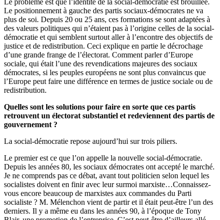
Le problème est que l’identité de la social-démocratie est brouillée.
Le positionnement à gauche des partis sociaux-démocrates ne va
plus de soi. Depuis 20 ou 25 ans, ces formations se sont adaptées à
des valeurs politiques qui n’étaient pas à l’origine celles de la social-
démocratie et qui semblent surtout aller à l’encontre des objectifs de
justice et de redistribution. Ceci explique en partie le décrochage
d’une grande frange de l’électorat. Comment parler d’Europe
sociale, qui était l’une des revendications majeures des sociaux
démocrates, si les peuples européens ne sont plus convaincus que
l’Europe peut faire une différence en termes de justice sociale ou de
redistribution.
Quelles sont les solutions pour faire en sorte que ces partis
retrouvent un électorat substantiel et redeviennent des partis de
gouvernement ?
La social-démocratie repose aujourd’hui sur trois piliers.
Le premier est ce que l’on appelle la nouvelle social-démocratie.
Depuis les années 80, les sociaux démocrates ont accepté le marché.
Je ne comprends pas ce débat, avant tout politicien selon lequel les
socialistes doivent en finir avec leur surmoi marxiste…Connaissez-
vous encore beaucoup de marxistes aux commandes du Parti
socialiste ? M. Mélenchon vient de partir et il était peut-être l’un des
derniers. Il y a même eu dans les années 90, à l’époque de Tony
Blair, une promotion de l’entreprise. C’est peut-être d’ailleurs allé