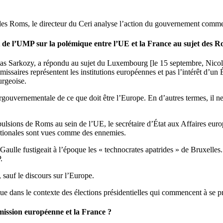
es Roms, le directeur du Ceri analyse l’action du gouvernement comme l
t de l’UMP sur la polémique entre l’UE et la France au sujet des R
colas Sarkozy, a répondu au sujet du Luxembourg [le 15 septembre, Nic
aires représentent les institutions européennes et pas l’intérêt d’un Ét
urgeoise.
rgouvernementale de ce que doit être l’Europe. En d’autres termes, il ne
pulsions de Roms au sein de l’UE, le secrétaire d’État aux Affaires eur
nationales sont vues comme des ennemies.
e Gaulle fustigeait à l’époque les « technocrates apatrides » de Bruxelle
.
, sauf le discours sur l’Europe.
e dans le contexte des élections présidentielles qui commencent à se p
mmission européenne et la France ?