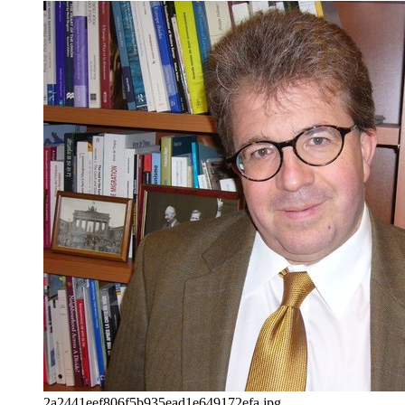
2a2441eef806f5b935ead1e649172efa.jpg