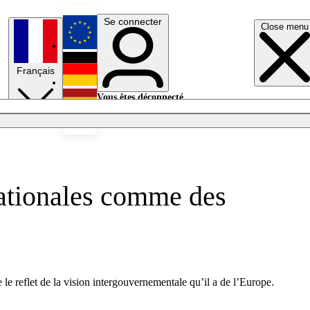
Se connecter
Close menu
English
Français
Deutsch
Vous êtes déconnecté.
Se connecter
Español
Lumières éteintes
nationales comme des
e reflet de la vision intergouvernementale qu’il a de l’Europe.