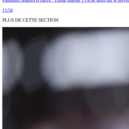
Panneaux solaires et puces : Trump impose 15% de taxes sur le polysi
13:58
PLUS DE CETTE SECTION