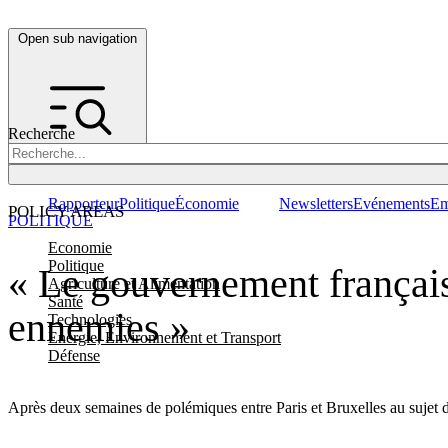
Open sub navigation
Recherche
Rapporteur
Politique
Économie
Newsletters
Evénements
Em
POLICY AREAS
POLITIQUE
Economie
Politique
« Le gouvernement français
Agriculture et Alimentation
Santé
ennemies »
Technologies
Energie, Environnement et Transport
Défense
Après deux semaines de polémiques entre Paris et Bruxelles au sujet d