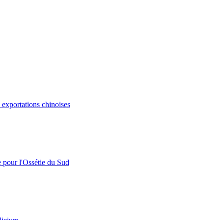
s exportations chinoises
e pour l'Ossétie du Sud