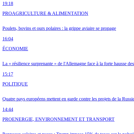
19:18
PRO
AGRICULTURE & ALIMENTATION
Poulets, bovins et ours polaires : la grippe aviaire se propage
16:04
ÉCONOMIE
La « résilience surprenante » de l'Allemagne face à la forte hausse de
15:17
POLITIQUE
Quatre pays européens mettent en garde contre les projets de la Russi
14:44
PRO
ENERGIE, ENVIRONNEMENT ET TRANSPORT