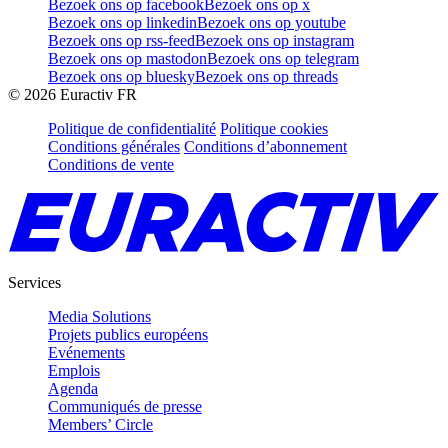
Bezoek ons op facebook
Bezoek ons op x
Bezoek ons op linkedin
Bezoek ons op youtube
Bezoek ons op rss-feed
Bezoek ons op instagram
Bezoek ons op mastodon
Bezoek ons op telegram
Bezoek ons op bluesky
Bezoek ons op threads
©
2026
Euractiv FR
Politique de confidentialité
Politique cookies
Conditions générales
Conditions d’abonnement
Conditions de vente
Services
Media Solutions
Projets publics européens
Evénements
Emplois
Agenda
Communiqués de presse
Members’ Circle