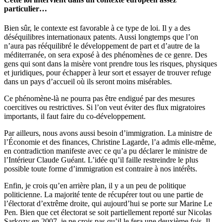
particulier…
Bien sûr, le contexte est favorable à ce type de loi. Il y a des
déséquilibres internationaux patents. Aussi longtemps que l’on
n’aura pas rééquilibré le développement de part et d’autre de la
méditerranée, on sera exposé à des phénomènes de ce genre. Des
gens qui sont dans la misère vont prendre tous les risques, physiques
et juridiques, pour échapper à leur sort et essayer de trouver refuge
dans un pays d’accueil où ils seront moins misérables.
Ce phénomène-là ne pourra pas être endigué par des mesures
coercitives ou restrictives. Si l’on veut éviter des flux migratoires
importants, il faut faire du co-développement.
Par ailleurs, nous avons aussi besoin d’immigration. La ministre de
l’Économie et des finances, Christine Lagarde, l’a admis elle-même,
en contradiction manifeste avec ce qu’a pu déclarer le ministre de
l’Intérieur Claude Guéant. L’idée qu’il faille restreindre le plus
possible toute forme d’immigration est contraire à nos intérêts.
Enfin, je crois qu’en arrière plan, il y a un peu de politique
politicienne. La majorité tente de récupérer tout ou une partie de
l’électorat d’extrême droite, qui aujourd’hui se porte sur Marine Le
Pen. Bien que cet électorat se soit partiellement reporté sur Nicolas
Sarkozy en 2007, je ne crois pas qu’il le fera une deuxième fois. Il