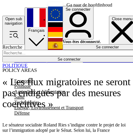
Ga naar de hoofdinhoud
Se connecter
Open sub
Close menu
English
navigation
Français
Deutsch
Vous êtes déconnecté.
Recherche
Se connecter
Español
Lumières éteintes
Se connecter
Rapporteur
Politique
Économie
Newsletters
Evénements
Em
POLITIQUE
POLICY AREAS
« Les flux migratoires ne seront
Economie
Politique
pas endigués par des mesures
Agriculture et Alimentation
Santé
coercitives »
Technologies
Energie, Environnement et Transport
Défense
Le sénateur socialiste Roland Ries s’indigne contre le projet de loi
sur l’immigration adopté par le Sénat. Selon lui, la France