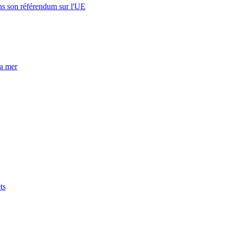
s son référendum sur l'UE
la mer
ts