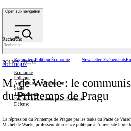
Open sub navigation
Recherche
Rapporteur
Politique
Économie
Newsletters
Evénements
Em
POLICY AREAS
POLITIQUE
Economie
Politique
M. de Waele : le communism
Agriculture et Alimentation
Santé
du Printemps de Pragu
Technologies
Energie, Environnement et Transport
Défense
La répression du Printemps de Prague par les tanks du Pacte de Varsov
Michel de Waele, professeur de science politique à l’université libre 