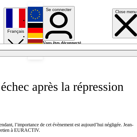
Se connecter
Close menu
English
Français
Deutsch
Vous êtes déconnecté.
Se connecter
Español
Lumières éteintes
échec après la répression
endant, l’importance de cet évènement est aujourd’hui négligée. Jean-
entretien à EURACTIV.