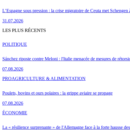
L’Espagne sous pression : la crise migratoire de Ceuta met Schengen 
31.07.2026
LES PLUS RÉCENTS
POLITIQUE
Sánchez riposte contre Meloni : l'Italie menacée de mesures de rétorsi
07.08.2026
PRO
AGRICULTURE & ALIMENTATION
Poulets, bovins et ours polaires : la grippe aviaire se propage
07.08.2026
ÉCONOMIE
La « résilience surprenante » de l'Allemagne face à la forte hausse de