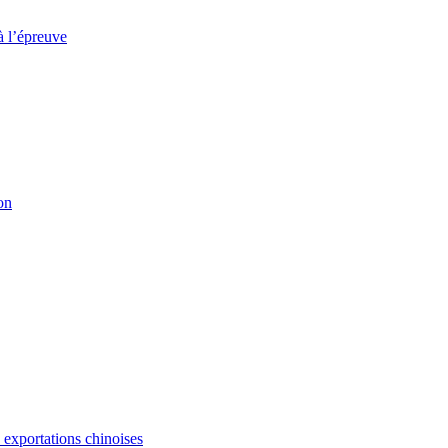
à l’épreuve
on
s exportations chinoises