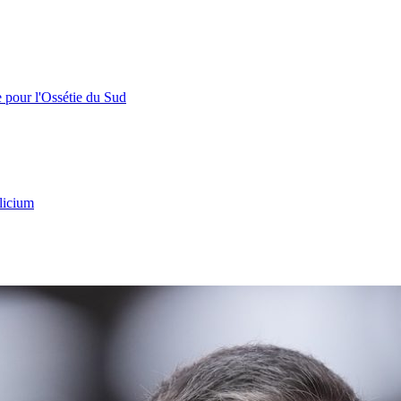
e pour l'Ossétie du Sud
licium