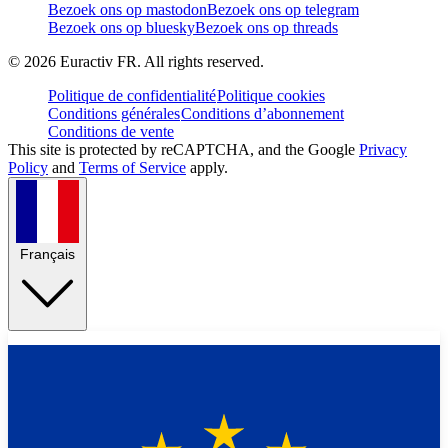
Bezoek ons op mastodon
Bezoek ons op telegram
Bezoek ons op bluesky
Bezoek ons op threads
©
2026
Euractiv FR. All rights reserved.
Politique de confidentialité
Politique cookies
Conditions générales
Conditions d’abonnement
Conditions de vente
This site is protected by reCAPTCHA, and the Google
Privacy
Policy
and
Terms of Service
apply.
Français