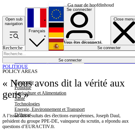
Ga naar de hoofdinhoud
Se connecter
Open sub
Close menu
English
navigation
Français
Deutsch
Vous êtes déconnecté.
Recherche
Se connecter
Español
Lumières éteintes
Se connecter
Rapporteur
Politique
Économie
Newsletters
Evénements
Em
POLITIQUE
POLICY AREAS
« Nous avons dit la vérité aux
Economie
Politique
gens »
Agriculture et Alimentation
Santé
Technologies
Energie, Environnement et Transport
Défense
A l’issue des résultats des élections européennes, Joseph Daul,
président du groupe PPE-DE, vainqueur du scrutin, a répondu aux
questions d’EURACTIV.fr.