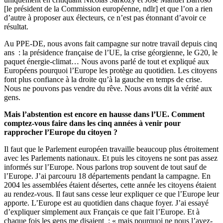
[le président de la Commission européenne, ndlr] et que l’on a rien
d’autre à proposer aux électeurs, ce n’est pas étonnant d’avoir ce
résultat.
Au PPE-DE, nous avons fait campagne sur notre travail depuis cinq
ans : la présidence française de l’UE, la crise géorgienne, le G20, le
paquet énergie-climat… Nous avons parlé de tout et expliqué aux
Européens pourquoi l’Europe les protège au quotidien. Les citoyens
font plus confiance à la droite qu’à la gauche en temps de crise.
Nous ne pouvons pas vendre du rêve. Nous avons dit la vérité aux
gens.
Mais l’abstention est encore en hausse dans l’UE. Comment
comptez-vous faire dans les cinq années à venir pour
rapprocher l’Europe du citoyen ?
Il faut que le Parlement européen travaille beaucoup plus étroitement
avec les Parlements nationaux. Et puis les citoyens ne sont pas assez
informés sur l’Europe. Nous parlons trop souvent de tout sauf de
l’Europe. J’ai parcouru 18 départements pendant la campagne. En
2004 les assemblées étaient désertes, cette année les citoyens étaient
au rendez-vous. Il faut sans cesse leur expliquer ce que l’Europe leur
apporte. L’Europe est au quotidien dans chaque foyer. J’ai essayé
d’expliquer simplement aux Français ce que fait l’Europe. Et à
chaque fois les gens me disaient : « mais pourquoi ne nous l’avez-